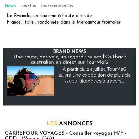
News
Les + lus
Les + commentés
Le Rwanda, un tourisme à haute altitude
France, Italie : randonnée dans le Mercantour frontalier
BRAND NEWS
Une route, des voix, un regard : suivez l’Outback
australien en direct sur TourMaG
À partir du 24 juillet, TourMaG
suivra une expédition de plus de
5 000 kilomètres à travers...
LES
ANNONCES
CARREFOUR VOYAGES - Conseiller voyages H/F -
CDD - (Vannes (56))