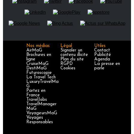
Nos médias
Légal
Utiles
AirMaG
Signaler un
Contact
Brochures en
contenu illicite
Publicité
ligne
Plan du site
Agenda
CruiseMaG
RGPD
La presse en
DestiMaG
Cookies
parle
Futuroscopie
La Travel Tech
LuxuryTravelMa
G
Partez en
France
TravelJobs
TravelManager
MaG
VoyageursMaG
Voyages
Responsables