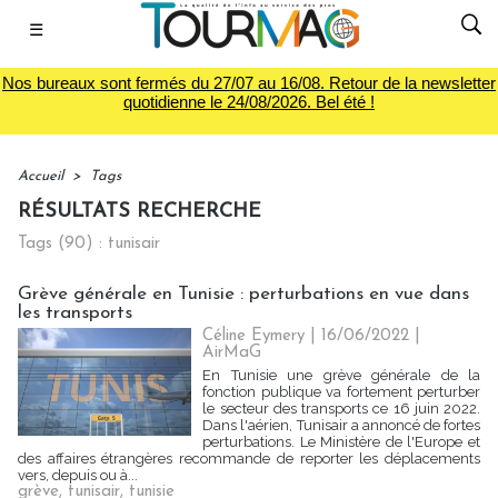
☰
Nos bureaux sont fermés du 27/07 au 16/08. Retour de la newsletter
quotidienne le 24/08/2026. Bel été !
Accueil
>
Tags
RÉSULTATS RECHERCHE
Tags (90) : tunisair
Grève générale en Tunisie : perturbations en vue dans
les transports
Céline Eymery
| 16/06/2022
|
AirMaG
En Tunisie une grève générale de la
fonction publique va fortement perturber
le secteur des transports ce 16 juin 2022.
Dans l'aérien, Tunisair a annoncé de fortes
perturbations. Le Ministère de l'Europe et
des affaires étrangères recommande de reporter les déplacements
vers, depuis ou à...
grève
,
tunisair
,
tunisie