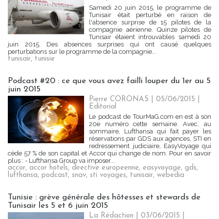
Samedi 20 juin 2015, le programme de
Tunisair était perturbé en raison de
l'absence surprise de 15 pilotes de la
compagnie aérienne. Quinze pilotes de
Tunisair étaient introuvables samedi 20
juin 2015. Des absences surprises qui ont causé quelques
perturbations sur le programme de la compagnie...
tunisair
,
tunisie
Podcast #20 : ce que vous avez failli louper du 1er au 5
juin 2015
Pierre CORONAS | 05/06/2015
|
Editorial
Le podcast de TourMaG.com en est à son
20e numéro cette semaine. Avec, au
sommaire, Lufthansa qui fait payer les
réservations par GDS aux agences, STI en
redressement judiciaire, EasyVoyage qui
cède 57 % de son capital et Accor qui change de nom. Pour en savoir
plus : - Lufthansa Group va imposer...
accor
,
accor hotels
,
directive europeenne
,
easyvoyage
,
gds
,
lufthansa
,
podcast
,
snav
,
sti voyages
,
tunisair
,
webedia
Tunisie : grève générale des hôtesses et stewards de
Tunisair les 5 et 6 juin 2015
La Rédaction
| 03/06/2015
|