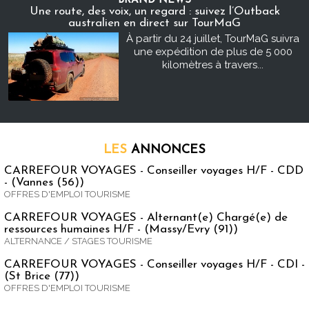
BRAND NEWS
Une route, des voix, un regard : suivez l’Outback
australien en direct sur TourMaG
À partir du 24 juillet, TourMaG suivra
une expédition de plus de 5 000
kilomètres à travers...
LES
ANNONCES
CARREFOUR VOYAGES - Conseiller voyages H/F - CDD
- (Vannes (56))
OFFRES D'EMPLOI TOURISME
CARREFOUR VOYAGES - Alternant(e) Chargé(e) de
ressources humaines H/F - (Massy/Evry (91))
ALTERNANCE / STAGES TOURISME
CARREFOUR VOYAGES - Conseiller voyages H/F - CDI -
(St Brice (77))
OFFRES D'EMPLOI TOURISME