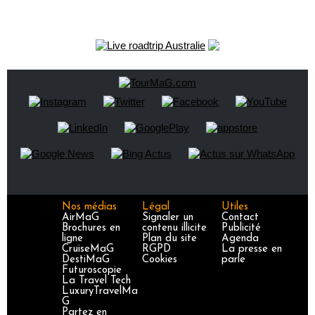
Nos médias
Légal
Utiles
AirMaG
Signaler un
Contact
Brochures en
contenu illicite
Publicité
ligne
Plan du site
Agenda
CruiseMaG
RGPD
La presse en
DestiMaG
Cookies
parle
Futuroscopie
La Travel Tech
LuxuryTravelMa
G
Partez en