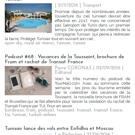
| 21/11/2016
|
Transport
Promise depuis de nombreuses années,
l’ouverture du ciel tunisien devrait être
effective en 2017, mais ne concernerait
pas l’aéroport de Tunis dans un premier
temps. De quoi protéger les intérêts de la
compagnie Tunisair, qui peine à redresser
la barre. Protéger Tunisair tout en ouvrant son ciel...
open sky
,
royal air maroc
,
tunisair
,
tunisie
Podcast #68 : Vacances de la Toussaint, brochure de
Fram et rachat de Transat France
Pierre CORONAS | 02/09/2016
|
Editorial
Voici le 68e numéro du podcast de
TourMaG.com. Avec, au sommaire, cette
semaine : les pros du tourisme embêté
par le calendrier des vacances de la
Toussaint, la nouvelle brochure de FRAM
et Bruxelles qui se fait attendre pour lancer la validation du rachat de
Transat France par TUI. Pour en savoir...
bordeaux
,
fram
,
podcast
,
toussaint
,
transat
,
transat france
,
tui
,
tunisair
,
turkish airlines
Tunisair lance des vols entre Enfidha et Moscou
La Rédaction
| 27/06/2016
|