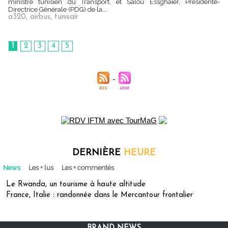
ministre tunisien du Transport, et Salou Essghaier, Présidente-
Directrice Générale (PDG) de la...
a320
,
airbus
,
tunisair
1
2
3
4
5
DERNIÈRE
HEURE
News
Les + lus
Les + commentés
Le Rwanda, un tourisme à haute altitude
France, Italie : randonnée dans le Mercantour frontalier