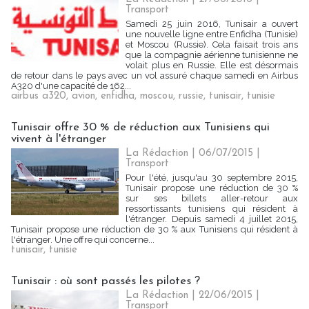
Transport
Samedi 25 juin 2016, Tunisair a ouvert
une nouvelle ligne entre Enfidha (Tunisie)
et Moscou (Russie). Cela faisait trois ans
que la compagnie aérienne tunisienne ne
volait plus en Russie. Elle est désormais
de retour dans le pays avec un vol assuré chaque samedi en Airbus
A320 d'une capacité de 162...
airbus a320
,
avion
,
enfidha
,
moscou
,
russie
,
tunisair
,
tunisie
Tunisair offre 30 % de réduction aux Tunisiens qui
vivent à l'étranger
La Rédaction
| 06/07/2015
|
Transport
Pour l'été, jusqu'au 30 septembre 2015,
Tunisair propose une réduction de 30 %
sur ses billets aller-retour aux
ressortissants tunisiens qui résident à
l'étranger. Depuis samedi 4 juillet 2015,
Tunisair propose une réduction de 30 % aux Tunisiens qui résident à
l'étranger. Une offre qui concerne...
tunisair
,
tunisie
Tunisair : où sont passés les pilotes ?
La Rédaction
| 22/06/2015
|
Transport