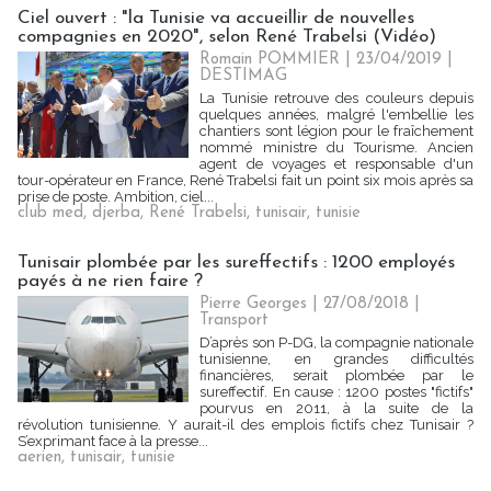
Ciel ouvert : "la Tunisie va accueillir de nouvelles
compagnies en 2020", selon René Trabelsi (Vidéo)
Romain POMMIER
| 23/04/2019
|
DESTIMAG
La Tunisie retrouve des couleurs depuis
quelques années, malgré l'embellie les
chantiers sont légion pour le fraîchement
nommé ministre du Tourisme. Ancien
agent de voyages et responsable d'un
tour-opérateur en France, René Trabelsi fait un point six mois après sa
prise de poste. Ambition, ciel...
club med
,
djerba
,
René Trabelsi
,
tunisair
,
tunisie
Tunisair plombée par les sureffectifs : 1200 employés
payés à ne rien faire ?
Pierre Georges
| 27/08/2018
|
Transport
D’après son P-DG, la compagnie nationale
tunisienne, en grandes difficultés
financières, serait plombée par le
sureffectif. En cause : 1200 postes "fictifs"
pourvus en 2011, à la suite de la
révolution tunisienne. Y aurait-il des emplois fictifs chez Tunisair ?
S’exprimant face à la presse...
aerien
,
tunisair
,
tunisie