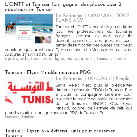
L'ONTT et Tunisair font gagner des places pour 2
éductours en Tunisie
La Rédaction
| 28/03/2017
|
BONS
PLANS AGV
Tunisair et l'ONTT lancent un jeu en ligne
pour les professionnels du tourisme
français. Jusqu'au 27 avril 2017, ils
doivent répondre à des questions pour
tenter de remporter des places pour deux
éductours qui auront lieu à Djerba en avril et à Monastir en mai 2017.
Jusqu'au 27 avril 2017, Tunisair...
djerba
,
eductour
,
jeu en ligne
,
monastir
,
ontt
,
tunisair
,
tunisie
Tunisair : Elyes Mnakbi nouveau PDG
La Rédaction
| 02/01/2017
|
People
Sarra Rejeb n'est plus la présidente-
directrice générale (PDG) de Tunisair. Elle
a quitté la compagnie aérienne pour
rejoindre la société nationale des chemins
de fer tunisiens (SNCFT). C'est Elyes
Mnakbi, colonel de l'armée de l'air, qui
prend sa suite en tant que nouveau PDG de Tunisair. En...
tunisair
,
tunisie
Tunisie : l’Open Sky évitera Tunis pour préserver
Tunisair