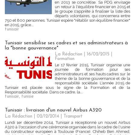
en 2013 se concrétise. Sa PDG envisage
un retour à l'équilibre financier en 2015 et
le groupe s'apprête à finaliser la liste des
départs volontaires, qui concernera entre
750 et 800 personnes. Tunisair espère "rétablir son équilibre financier"
en 2015, grâce...
tunisair
Tunisair sensibilise ses cadres et ses administrateurs à
la "bonne gouvernance"
La Rédaction
| 16/02/2015
|
Formation
Le 17 février 2015, Tunisair organise une
journée de formation pour ses
administrateurs et ses hauts cadres sur le
thème de la bonne gouvernance et de la
responsabilité sociétale. L'année 2015 de
Tunisair est placée sous le signe de la Formation et de la
Responsabilité sociétale. Dans ce cadre, la...
tunisair
,
tunisie
Tunisair : livraison d'un nouvel Airbus A320
La Rédaction
| 02/12/2014
|
Transport
Lundi 1er décembre 2014, Tunisair a réceptionné un nouvel Airbus
A320 à l'occasion d'une cérémonie organisée dans le cadre de l'usine
du constructeur européen à Toulouse (France). Chiheb Ben Ahmed,