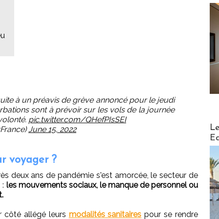
eu
ite à un préavis de grève annoncé pour le jeudi
urbations sont à prévoir sur les vols de la journée
volonté.
pic.twitter.com/QHefPIsSEI
Distribu
Le
rFrance)
June 15, 2022
Ed
ur voyager ?
rès deux ans de pandémie s'est amorcée, le secteur de
 :
les mouvements sociaux, le manque de personnel ou
.
r côté allégé leurs
modalités sanitaires
pour se rendre