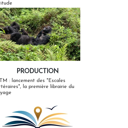
titude
PRODUCTION
ion
TM : lancement des "Escales
ttéraires", la première librairie du
oyage