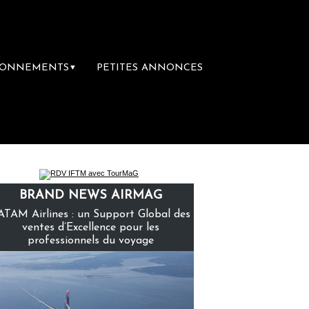
BONNEMENTS
PETITES ANNONCES
▼
mière librairie du voyage
Le groupe Sainte
BRAND NEWS AIRMAG
ATAM Airlines : un Support Global des
ventes d’Excellence pour les
professionnels du voyage