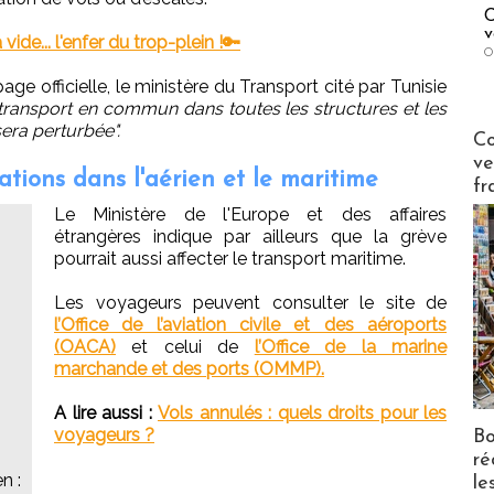
C
v
vide... l'enfer du trop-plein !🔑
O
e officielle, le ministère du Transport cité par Tunisie
du transport en commun dans toutes les structures et les
sera perturbée".
Publi-n
Co
ve
ations dans l'aérien et le maritime
fr
Le Ministère de l'Europe et des affaires
étrangères indique par ailleurs que la grève
pourrait aussi affecter le transport maritime.
Les voyageurs peuvent consulter le site de
l’Office de l’aviation civile et des aéroports
(OACA)
et celui de
l’Office de la marine
marchande et des ports (OMMP).
A lire aussi :
Vols annulés : quels droits pour les
voyageurs ?
Bo
ré
n :
le