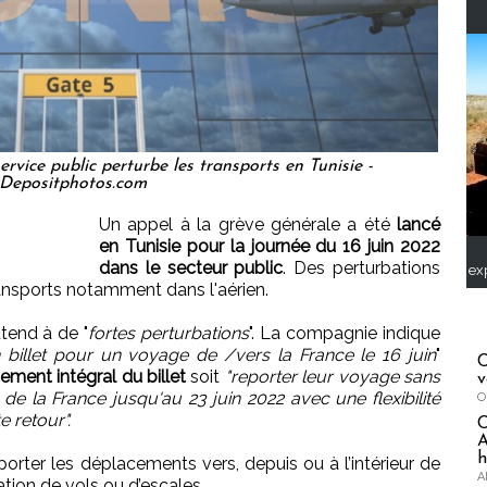
rvice public perturbe les transports en Tunisie -
Depositphotos.com
Un appel à la grève générale a été
lancé
en Tunisie pour la journée du 16 juin 2022
dans le secteur public
. Des perturbations
ex
ransports notamment dans l'aérien.
ttend à de "
fortes perturbations
". La compagnie indique
 billet pour un voyage de /vers la France le 16 juin
"
C
ent intégral du billet
soit
"reporter leur voyage sans
v
 de la France jusqu'au 23 juin 2022 avec une flexibilité
O
 retour".
A
h
ter les déplacements vers, depuis ou à l’intérieur de
A
lation de vols ou d’escales.