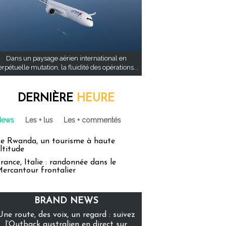
Dans un paysage aérien international en
rpétuelle mutation, la fluidité des opérations...
DERNIÈRE
HEURE
News
Les + lus
Les + commentés
e Rwanda, un tourisme à haute
ltitude
rance, Italie : randonnée dans le
ercantour frontalier
BRAND NEWS
Une route, des voix, un regard : suivez
l’Outback australien en direct sur