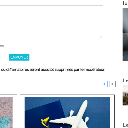
fo
res
x ou diffamatoires seront aussitôt supprimés par le modérateur.
Webinai
La
<
>
DESTI
Le