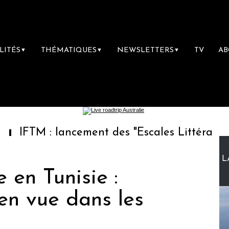
LITÉS
THÉMATIQUES
NEWSLETTERS
TV
A
▼
▼
▼
: lancement des "Escales Littéraires", la pre
L
 en Tunisie :
en vue dans les