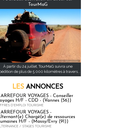
TourMaG
À partir du 24 juillet, TourMaG suivra une
pédition de plus de 5 000 kilomètres à travers...
LES
ANNONCES
ARREFOUR VOYAGES - Conseiller
oyages H/F - CDD - (Vannes (56))
FFRES D'EMPLOI TOURISME
CARREFOUR VOYAGES -
lternant(e) Chargé(e) de ressources
umaines H/F - (Massy/Evry (91))
LTERNANCE / STAGES TOURISME