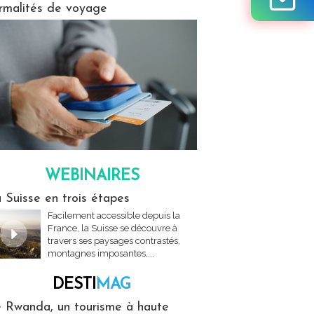
rmalités de voyage
WEBINAIRES
res
 Suisse en trois étapes
Facilement accessible depuis la
France, la Suisse se découvre à
travers ses paysages contrastés,
montagnes imposantes,...
DESTI
MAG
MAG
 Rwanda, un tourisme à haute