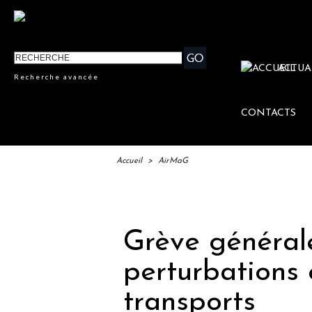
ACTUA
Recherche avancée
CONTACTS
Accueil
>
AirMaG
IFTM 
Grève générale
perturbations 
transports