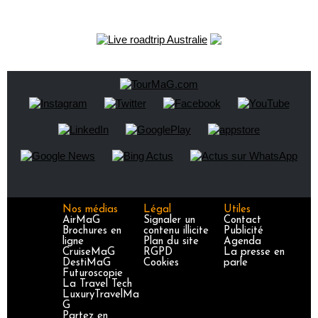
Nos médias
Légal
Utiles
AirMaG
Signaler un
Contact
Brochures en
contenu illicite
Publicité
ligne
Plan du site
Agenda
CruiseMaG
RGPD
La presse en
DestiMaG
Cookies
parle
Futuroscopie
La Travel Tech
LuxuryTravelMa
G
Partez en