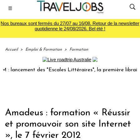
☰
Nos bureaux sont fermés du 27/07 au 16/08. Retour de la newsletter
quotidienne le 24/08/2026. Bel été !
Accueil
>
Emploi & Formation
>
Formation
lancement des "Escales Littéraires", la première librairie d
Amadeus : formation « Réussir
et promouvoir son site Internet
», le 7 février 2012