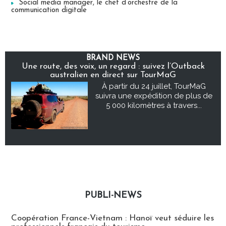
Social media manager, le chef d’orchestre de la
communication digitale
BRAND NEWS
Une route, des voix, un regard : suivez l’Outback
australien en direct sur TourMaG
À partir du 24 juillet, TourMaG
suivra une expédition de plus de
5 000 kilomètres à travers...
PUBLI-NEWS
Publi-news
Coopération France-Vietnam : Hanoï veut séduire les