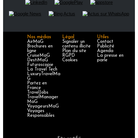
Nos médias
Légal
Utiles
AirMaG
Signaler un
Contact
Brochures en
contenu illicite
Publicité
ligne
Plan du site
Agenda
CruiseMaG
RGPD
La presse en
DestiMaG
Cookies
parle
Futuroscopie
La Travel Tech
LuxuryTravelMa
G
Partez en
France
TravelJobs
TravelManager
MaG
VoyageursMaG
Voyages
Responsables