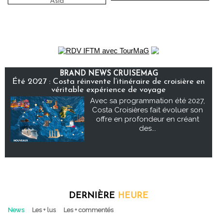
Asia
BRAND NEWS CRUISEMAG
Été 2027 : Costa réinvente l’itinéraire de croisière en
véritable expérience de voyage
Avec sa programmation été 2027,
Costa Croisières fait évoluer son
offre en profondeur en créant
des...
DERNIÈRE
HEURE
News
Les + lus
Les + commentés