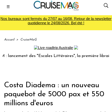
☰
Nos bureaux sont fermés du 27/07 au 16/08. Retour de la newsletter
quotidienne le 24/08/2026. Bel été !
Accueil
>
CruiseMaG
ncement des "Escales Littéraires", la première librairie du 
Costa Diadema : un nouveau
paquebot de 5000 pax et 550
millions d'euros