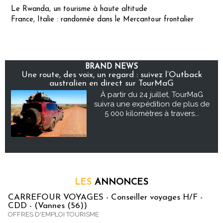
Le Rwanda, un tourisme à haute altitude
France, Italie : randonnée dans le Mercantour frontalier
BRAND NEWS
Une route, des voix, un regard : suivez l’Outback
australien en direct sur TourMaG
À partir du 24 juillet, TourMaG
suivra une expédition de plus de
5 000 kilomètres à travers...
LES
ANNONCES
CARREFOUR VOYAGES - Conseiller voyages H/F -
CDD - (Vannes (56))
OFFRES D'EMPLOI TOURISME