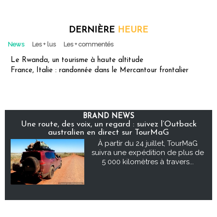
DERNIÈRE
HEURE
News
Les + lus
Les + commentés
Le Rwanda, un tourisme à haute altitude
France, Italie : randonnée dans le Mercantour frontalier
BRAND NEWS
Une route, des voix, un regard : suivez l’Outback
australien en direct sur TourMaG
À partir du 24 juillet, TourMaG
suivra une expédition de plus de
5 000 kilomètres à travers...