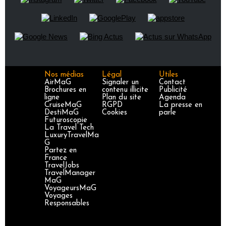
Nos médias
Légal
Utiles
AirMaG
Signaler un
Contact
Brochures en
contenu illicite
Publicité
ligne
Plan du site
Agenda
CruiseMaG
RGPD
La presse en
DestiMaG
Cookies
parle
Futuroscopie
La Travel Tech
LuxuryTravelMa
G
Partez en
France
TravelJobs
TravelManager
MaG
VoyageursMaG
Voyages
Responsables