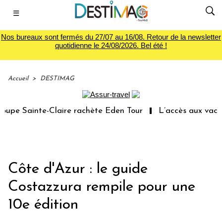
☰
Nos bureaux sont fermés du 27/07 au 16/08. Retour de la newsletter
quotidienne le 24/08/2026. Bel été !
Accueil
>
DESTIMAG
pe Sainte-Claire rachète Eden Tour
L’accès aux vacance
Côte d'Azur : le guide
Costazzura rempile pour une
10e édition