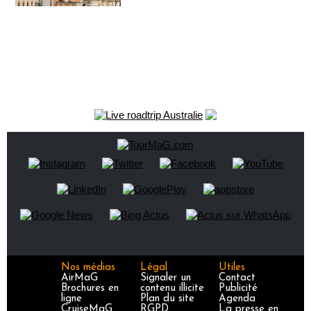
Nos médias
Légal
Utiles
AirMaG
Signaler un
Contact
Brochures en
contenu illicite
Publicité
ligne
Plan du site
Agenda
CruiseMaG
RGPD
La presse en