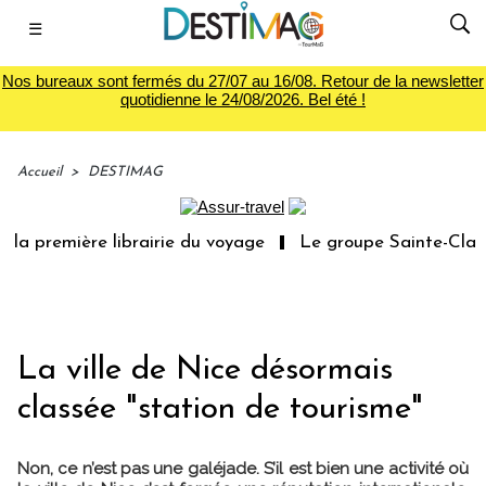
☰
Nos bureaux sont fermés du 27/07 au 16/08. Retour de la newsletter
quotidienne le 24/08/2026. Bel été !
Accueil
>
DESTIMAG
la première librairie du voyage
Le groupe Sainte-Claire
La ville de Nice désormais
classée "station de tourisme"
Non, ce n’est pas une galéjade. S’il est bien une activité où