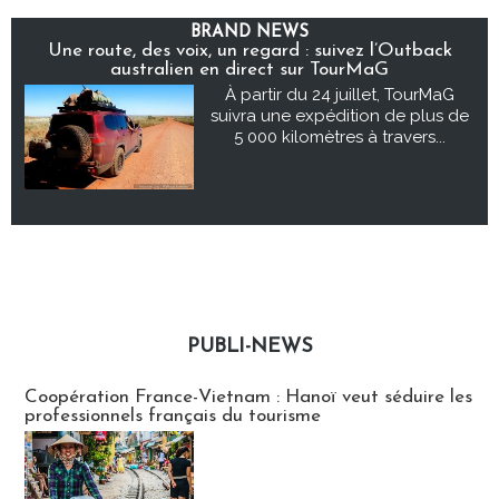
BRAND NEWS
Une route, des voix, un regard : suivez l’Outback
australien en direct sur TourMaG
À partir du 24 juillet, TourMaG
suivra une expédition de plus de
5 000 kilomètres à travers...
PUBLI-NEWS
Publi-news
Coopération France-Vietnam : Hanoï veut séduire les
professionnels français du tourisme