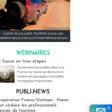
À partir du 24 juillet, TourMaG suivra une
pédition de plus de 5 000 kilomètres à travers...
WEBINAIRES
res
 Suisse en trois étapes
Facilement accessible depuis la
France, la Suisse se découvre à
travers ses paysages contrastés,
montagnes imposantes,...
PUBLI-NEWS
ews
opération France-Vietnam : Hanoï
ut séduire les professionnels
ançais du tourisme