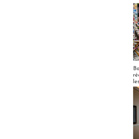
Bo
ré
le