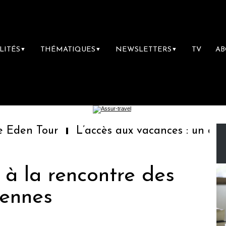
LITÉS
THÉMATIQUES
NEWSLETTERS
TV
A
▼
▼
▼
en Tour
L’accès aux vacances : un droit i
 à la rencontre des
iennes