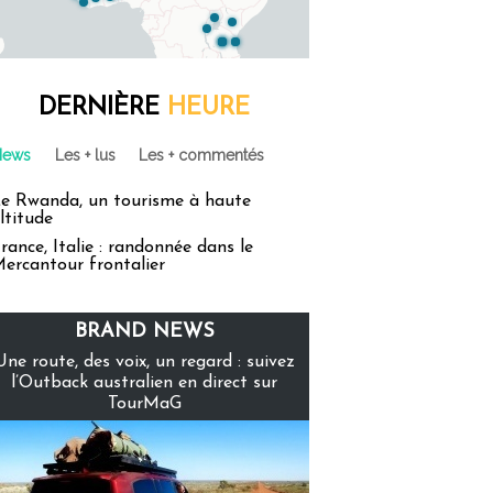
DERNIÈRE
HEURE
News
Les + lus
Les + commentés
e Rwanda, un tourisme à haute
ltitude
rance, Italie : randonnée dans le
ercantour frontalier
BRAND NEWS
Une route, des voix, un regard : suivez
l’Outback australien en direct sur
TourMaG