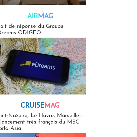
AIR
MAG
G
oit de réponse du Groupe
Dreams ODIGEO
CRUISE
MAG
MaG
int-Nazaire, Le Havre, Marseille :
 lancement très français du MSC
rld Asia