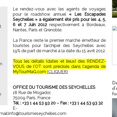
Le rendez-vous avec les agents de voyages
pour le roadshow annuel
« Les Escapades
Seychelles » a également été pris pour les 4, 5,
6 et 7 Juin 2012
respectivement à Bordeaux,
t
Nantes, Paris et Grenoble.
La France reste le premier marché émetteur de
touristes pour l’archipel des Seychelles avec
19% de part de marché à la date du 15 avril 2012.
Tous les détails (dates et lieux) des RENDEZ-
in
VOUS de l'OT sont précisés dans l'agenda de
MyTourMaG.com
(CLIQUER)
Actus V
De
OFFICE DU TOURISME DES SEYCHELLES
d’
18 Rue de Mogador,
é
fo
75009 Paris, France
Tél. : +33 1 44 53 93 20 – Fax : +33 1 44 53 93 32
E-
]mail:info@tourismeseychelles.com