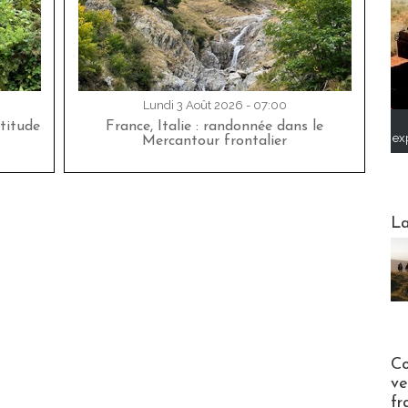
Lundi 3 Août 2026 - 07:00
titude
France, Italie : randonnée dans le
ex
Mercantour frontalier
Webinai
La
Publi-n
Co
ve
fr