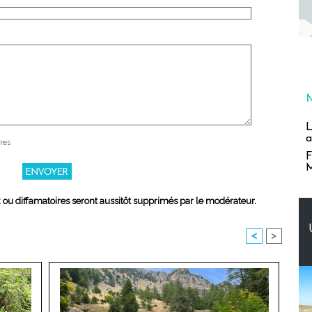
L
a
res
F
M
x ou diffamatoires seront aussitôt supprimés par le modérateur.
<
>