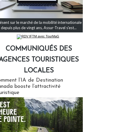
ésent sur le marché de la mobilité internationale
depuis plus de vingt ans, Assur-Travel s'est...
COMMUNIQUÉS DES
AGENCES TOURISTIQUES
LOCALES
qués des agences touristiques locales
mment l’IA de Destination
nada booste l’attractivité
uristique