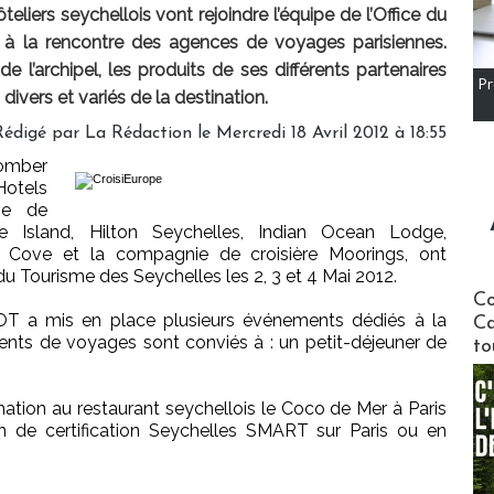
teliers seychellois vont rejoindre l’équipe de l’Office du
 à la rencontre des agences de voyages parisiennes.
e l’archipel, les produits de ses différents partenaires
Pr
divers et variés de la destination.
Rédigé par
La Rédaction
le Mercredi 18 Avril 2012 à 18:55
omber
tels
ne de
e Island, Hilton Seychelles, Indian Ocean Lodge,
 Cove et la compagnie de croisière Moorings, ont
 du Tourisme des Seychelles les 2, 3 et 4 Mai 2012.
Communi
Co
’OT a mis en place plusieurs événements dédiés à la
Ca
gents de voyages sont conviés à : un petit-déjeuner de
to
tion au restaurant seychellois le Coco de Mer à Paris
n de certification Seychelles SMART sur Paris ou en