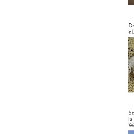
AirMa
Dr
e
Cruise
Sa
le
Wo