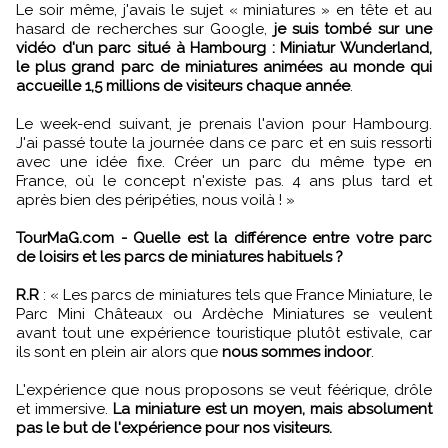
Le soir même, j'avais le sujet « miniatures » en tête et au
hasard de recherches sur Google,
je suis tombé sur une
vidéo d'un parc situé à Hambourg : Miniatur Wunderland,
le plus grand parc de miniatures animées au monde qui
accueille 1,5 millions de visiteurs chaque année
.
Le week-end suivant, je prenais l'avion pour Hambourg.
J'ai passé toute la journée dans ce parc et en suis ressorti
avec une idée fixe. Créer un parc du même type en
France, où le concept n'existe pas. 4 ans plus tard et
après bien des péripéties, nous voilà !
»
TourMaG.com - Quelle est la différence entre votre parc
de loisirs et les parcs de miniatures habituels ?
R.R
:
«
Les parcs de miniatures tels que France Miniature, le
Parc Mini Châteaux ou Ardèche Miniatures se veulent
avant tout une expérience touristique plutôt estivale, car
ils sont en plein air alors que
nous sommes indoor
.
L'expérience que nous proposons se veut féérique, drôle
et immersive.
La miniature est un moyen, mais absolument
pas le but de l'expérience pour nos visiteurs.