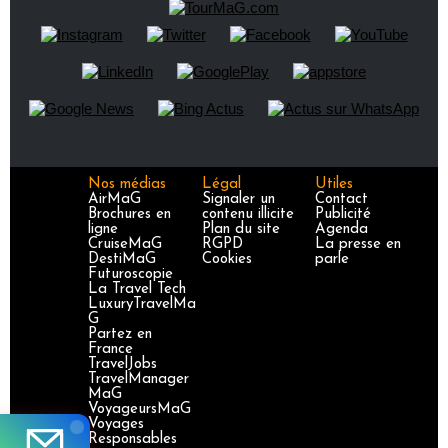
Nos médias
Légal
Utiles
AirMaG
Signaler un
Contact
Brochures en
contenu illicite
Publicité
ligne
Plan du site
Agenda
CruiseMaG
RGPD
La presse en
DestiMaG
Cookies
parle
Futuroscopie
La Travel Tech
LuxuryTravelMa
G
Partez en
France
TravelJobs
TravelManager
MaG
VoyageursMaG
Voyages
Responsables