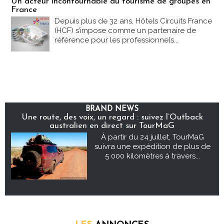
Un acteur incontournable du tourisme de groupes en
France
Depuis plus de 32 ans, Hôtels Circuits France
(HCF) s’impose comme un partenaire de
référence pour les professionnels...
BRAND NEWS
Une route, des voix, un regard : suivez l’Outback
australien en direct sur TourMaG
À partir du 24 juillet, TourMaG
suivra une expédition de plus de
5 000 kilomètres à travers...