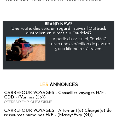
BRAND NEWS
Une route, des voix, un regard : suivez l’Outback
australien en direct sur TourMaG
À partir du 24 juillet, TourMaG
suivra une expédition de plus de
5 000 kilomètres à travers...
LES
ANNONCES
CARREFOUR VOYAGES - Conseiller voyages H/F -
CDD - (Vannes (56))
OFFRES D'EMPLOI TOURISME
CARREFOUR VOYAGES - Alternant(e) Chargé(e) de
ressources humaines H/F - (Massy/Evry (91))