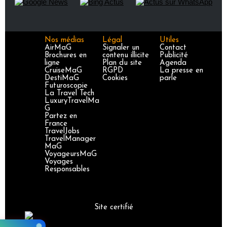
Nos médias
Légal
Utiles
AirMaG
Signaler un
Contact
Brochures en
contenu illicite
Publicité
ligne
Plan du site
Agenda
CruiseMaG
RGPD
La presse en
DestiMaG
Cookies
parle
Futuroscopie
La Travel Tech
LuxuryTravelMa
G
Partez en
France
TravelJobs
TravelManager
MaG
VoyageursMaG
Voyages
Responsables
Site certifié