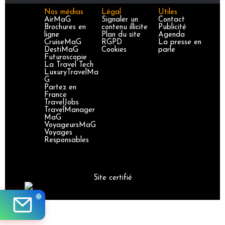
Nos médias
Légal
Utiles
AirMaG
Signaler un
Contact
Brochures en
contenu illicite
Publicité
ligne
Plan du site
Agenda
CruiseMaG
RGPD
La presse en
DestiMaG
Cookies
parle
Futuroscopie
La Travel Tech
LuxuryTravelMa
G
Partez en
France
TravelJobs
TravelManager
MaG
VoyageursMaG
Voyages
Responsables
Site certifié