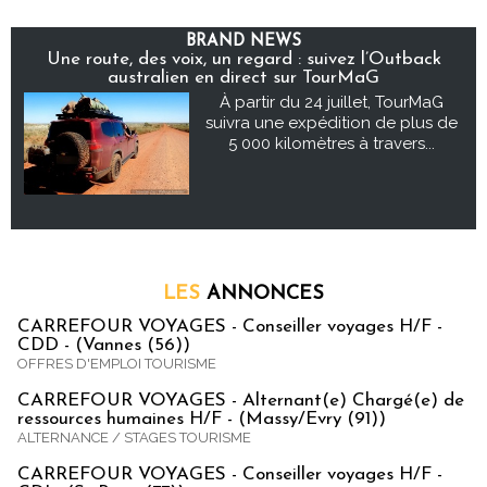
BRAND NEWS
Une route, des voix, un regard : suivez l’Outback
australien en direct sur TourMaG
À partir du 24 juillet, TourMaG
suivra une expédition de plus de
5 000 kilomètres à travers...
LES
ANNONCES
CARREFOUR VOYAGES - Conseiller voyages H/F -
CDD - (Vannes (56))
OFFRES D'EMPLOI TOURISME
CARREFOUR VOYAGES - Alternant(e) Chargé(e) de
ressources humaines H/F - (Massy/Evry (91))
ALTERNANCE / STAGES TOURISME
CARREFOUR VOYAGES - Conseiller voyages H/F -