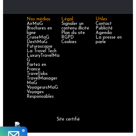
Nos médias
Légal
Utiles
AirMaG
Signaler un
Contact
Brochures en
contenu illicite
Publicité
ligne
Plan du site
Agenda
CruiseMaG
RGPD
La presse en
DestiMaG
Cookies
parle
Futuroscopie
La Travel Tech
LuxuryTravelMa
G
Partez en
France
TravelJobs
TravelManager
MaG
VoyageursMaG
Voyages
Responsables
Site certifié