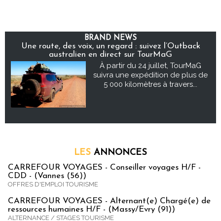
BRAND NEWS
Une route, des voix, un regard : suivez l’Outback
australien en direct sur TourMaG
À partir du 24 juillet, TourMaG
suivra une expédition de plus de
5 000 kilomètres à travers...
LES
ANNONCES
CARREFOUR VOYAGES - Conseiller voyages H/F -
CDD - (Vannes (56))
OFFRES D'EMPLOI TOURISME
CARREFOUR VOYAGES - Alternant(e) Chargé(e) de
ressources humaines H/F - (Massy/Evry (91))
ALTERNANCE / STAGES TOURISME