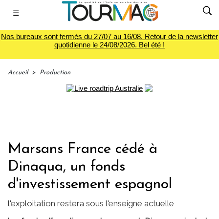
☰
Nos bureaux sont fermés du 27/07 au 16/08. Retour de la newsletter
quotidienne le 24/08/2026. Bel été !
Accueil
>
Production
Marsans France cédé à
Dinaqua, un fonds
d'investissement espagnol
l'exploitation restera sous l'enseigne actuelle