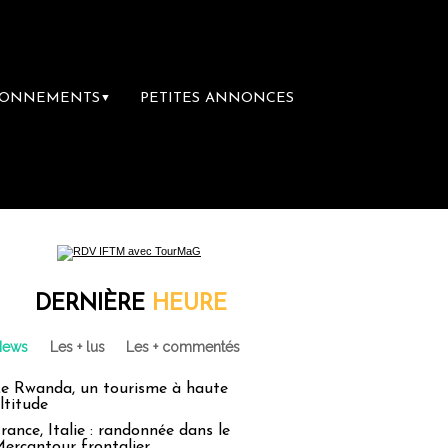
BONNEMENTS
PETITES ANNONCES
▼
DERNIÈRE
HEURE
News
Les + lus
Les + commentés
e Rwanda, un tourisme à haute
ltitude
rance, Italie : randonnée dans le
ercantour frontalier