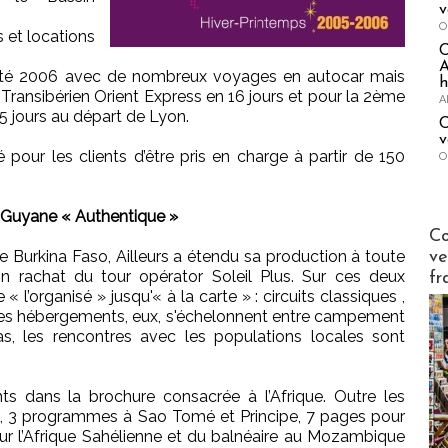
v
O
 et locations
A
té 2006 avec de nombreux voyages en autocar mais
h
 Transibérien Orient Express en 16 jours et pour la 2ème
A
5 jours au départ de Lyon.
C
v
ité pour les clients d’être pris en charge à partir de 150
O
e Guyane « Authentique »
Publi-n
Co
 le Burkina Faso, Ailleurs a étendu sa production à toute
ve
on rachat du tour opérator Soleil Plus. Sur ces deux
fr
« l’organisé » jusqu'« à la carte » : circuits classiques ,
 Les hébergements, eux, s'échelonnent entre campement
s, les rencontres avec les populations locales sont
s dans la brochure consacrée à l’Afrique. Outre les
e, 3 programmes à Sao Tomé et Principe, 7 pages pour
sur l’Afrique Sahélienne et du balnéaire au Mozambique