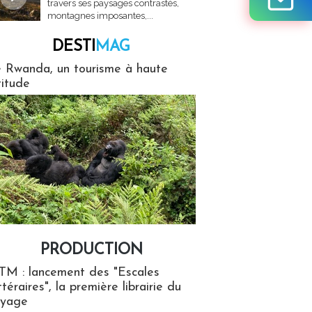
travers ses paysages contrastés,
montagnes imposantes,...
DESTI
MAG
MAG
 Rwanda, un tourisme à haute
titude
PRODUCTION
ion
TM : lancement des "Escales
ttéraires", la première librairie du
oyage