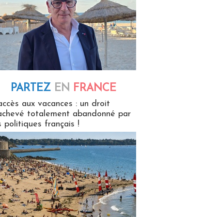
PARTEZ
EN
FRANCE
 en France
accès aux vacances : un droit
achevé totalement abandonné par
s politiques français !