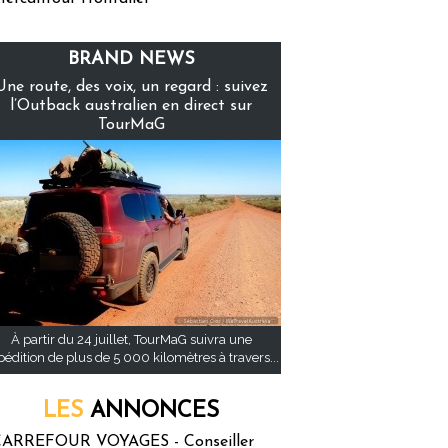
BRAND NEWS
Une route, des voix, un regard : suivez
l’Outback australien en direct sur
TourMaG
À partir du 24 juillet, TourMaG suivra une
pédition de plus de 5 000 kilomètres à travers...
LES
ANNONCES
ARREFOUR VOYAGES - Conseiller