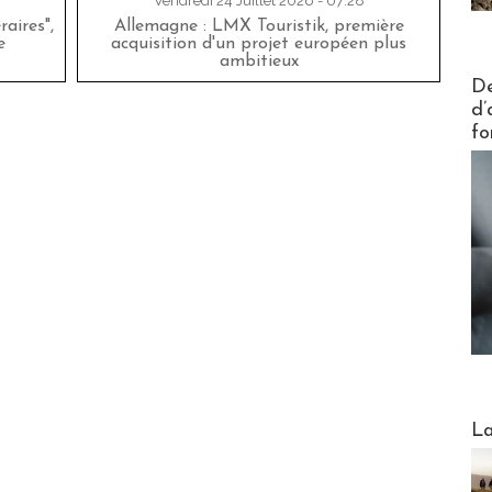
Vendredi 24 Juillet 2026 - 07:28
aires",
Allemagne : LMX Touristik, première
e
acquisition d'un projet européen plus
ambitieux
Actus V
De
d’
fo
Webinai
La