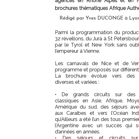
agences en Rhône Alpes et en Fr
brochures thématiques Afrique Auth
Rédigé par Yves DUCONGE à Lyon 
Parmi la programmation du produc
32 réveillons, du Jura à St Pétersbou
par le Tyrol et New York sans oubl
l’empereur à Vienne.
Les carnavals de Nice et de Ven
programme et proposés sur différent
La brochure évolue vers des p
diverses et variées :
• De grands circuits sur des d
classiques en Asie, Afrique, Moy
Amérique du sud, des séjours ave
aux Caraibes et vers l’Océan Ind
qu’Ailleurs a été l’un des tous premi
l’Argentine avec un succès qui s
d’années en années.
• Des séjours et circuits su