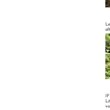
DESTI
Le
al
Product
IF
Li
v