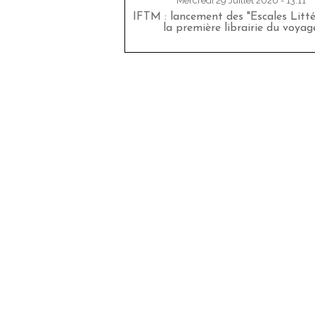
Mercredi 29 Juillet 2026 - 13:11
IFTM : lancement des "Escales Littér
la première librairie du voyag