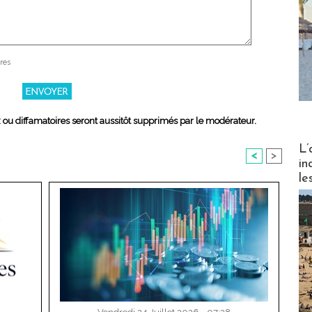
res
x ou diffamatoires seront aussitôt supprimés par le modérateur.
Partez
L’
<
>
in
le