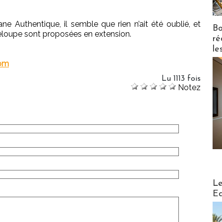
.
 Authentique, il semble que rien n’ait été oublié, et
Bo
eloupe sont proposées en extension.
ré
le
com
Lu 1113 fois
Notez
Distribu
Le
Ed