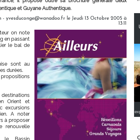
ance, il propose outre sa brochure générale deux
entique et Guyane Authentique.
- yvesduconge@wanadoo.fr le Jeudi 13 Octobre 2005 à
13:11
teur on note
rg en passant
ier le bal de
ise sont au
es durées.
ropositions
estinations
en Orient et
c excursions
ex
ien. A noter
ers à proposer
e renouvelle
C
r le Bassin