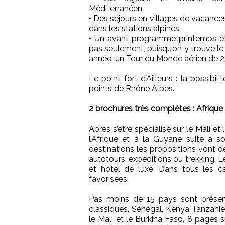
Méditerranéen
• Des séjours en villages de vacances
dans les stations alpines
• Un avant programme printemps é
pas seulement, puisqu’on y trouve le
année, un Tour du Monde aérien de 2
Le point fort d’Ailleurs : la possibil
points de Rhône Alpes.
2 brochures très complètes : Afriqu
Après s’etre spécialisé sur le Mali et
l’Afrique et à la Guyane suite à s
destinations les propositions vont de 
autotours, expéditions ou trekking.
et hôtel de luxe. Dans tous les ca
favorisées.
Pas moins de 15 pays sont présent
classiques, Sénégal, Kenya Tanzani
le Mali et le Burkina Faso, 8 pages 