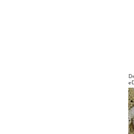
AirMa
Dr
e