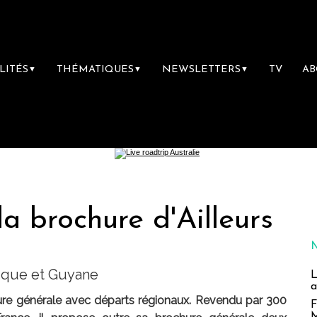
LITÉS
THÉMATIQUES
NEWSLETTERS
TV
A
▼
▼
▼
la brochure d'Ailleurs
ique et Guyane
L
a
hure générale avec départs régionaux. Revendu par 300
F
M