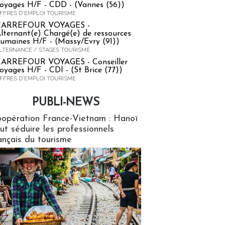
oyages H/F - CDD - (Vannes (56))
FFRES D'EMPLOI TOURISME
CARREFOUR VOYAGES -
lternant(e) Chargé(e) de ressources
umaines H/F - (Massy/Evry (91))
LTERNANCE / STAGES TOURISME
ARREFOUR VOYAGES - Conseiller
oyages H/F - CDI - (St Brice (77))
FFRES D'EMPLOI TOURISME
PUBLI-NEWS
ews
opération France-Vietnam : Hanoï
ut séduire les professionnels
ançais du tourisme