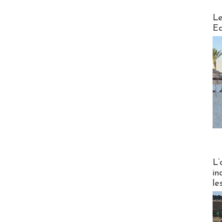
Distribu
Le
Ed
Partez
L’
in
le