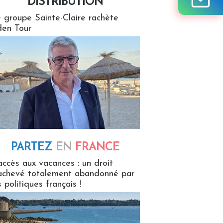
DISTRIBUTION
tion
 groupe Sainte-Claire rachète
en Tour
PARTEZ
EN
FRANCE
 en France
accès aux vacances : un droit
achevé totalement abandonné par
s politiques français !