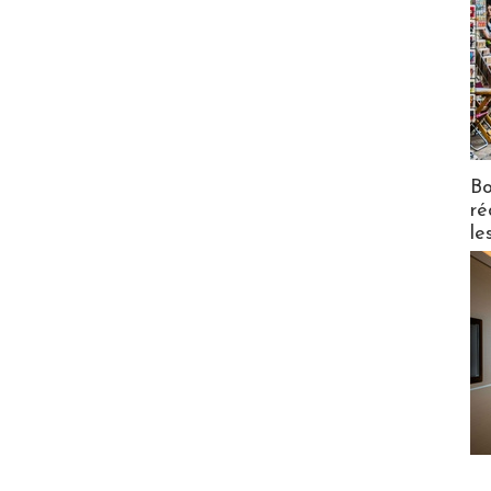
Bo
ré
le