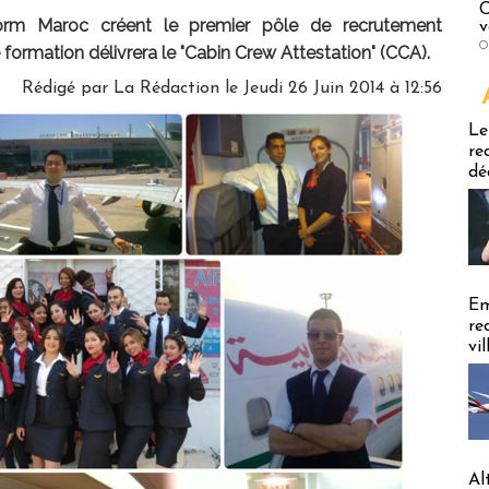
C
orm Maroc créent le premier pôle de recrutement
v
O
formation délivrera le "Cabin Crew Attestation" (CCA).
Rédigé par
La Rédaction
le Jeudi 26 Juin 2014 à 12:56
Emploi
Le
re
dé
Em
re
vi
Al