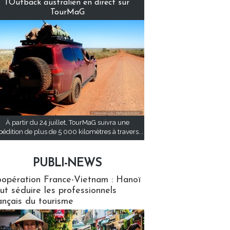
l’Outback australien en direct sur
TourMaG
À partir du 24 juillet, TourMaG suivra une
pédition de plus de 5 000 kilomètres à travers...
PUBLI-NEWS
ews
opération France-Vietnam : Hanoï
ut séduire les professionnels
ançais du tourisme