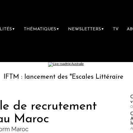
LITÉS
THÉMATIQUES
NEWSLETTERS
TV
A
▼
▼
▼
lancement des "Escales Littéraires", la premi
C
v
le de recrutement
O
au Maroc
A
h
 Form Maroc
A