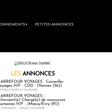
BONNEMENTS
PETITES ANNONCES
▼
ère librairie du voyage
Le groupe Sainte-Cla
LES
ANNONCES
ARREFOUR VOYAGES - Conseiller
oyages H/F - CDD - (Vannes (56))
FFRES D'EMPLOI TOURISME
CARREFOUR VOYAGES -
lternant(e) Chargé(e) de ressources
umaines H/F - (Massy/Evry (91))
LTERNANCE / STAGES TOURISME