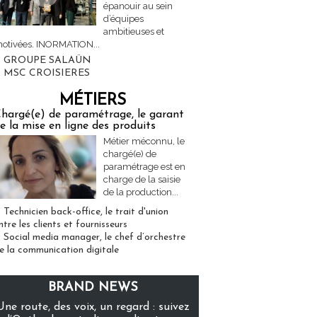
épanouir au sein
d’équipes
ambitieuses et
otivées. INORMATION...
GROUPE SALAÜN
MSC CROISIERES
MÉTIERS
hargé(e) de paramétrage, le garant
e la mise en ligne des produits
Métier méconnu, le
chargé(e) de
paramétrage est en
charge de la saisie
de la production...
Technicien back-office, le trait d'union
ntre les clients et fournisseurs
Social media manager, le chef d’orchestre
e la communication digitale
BRAND NEWS
Une route, des voix, un regard : suivez