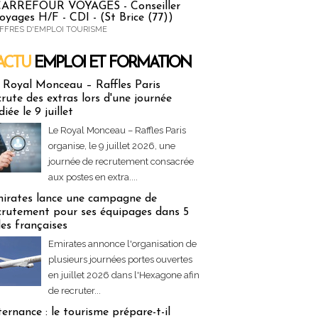
ARREFOUR VOYAGES - Conseiller
oyages H/F - CDI - (St Brice (77))
FFRES D'EMPLOI TOURISME
ACTU
EMPLOI ET FORMATION
 & Formation
 Royal Monceau – Raffles Paris
crute des extras lors d'une journée
diée le 9 juillet
Le Royal Monceau – Raffles Paris
organise, le 9 juillet 2026, une
journée de recrutement consacrée
aux postes en extra....
irates lance une campagne de
crutement pour ses équipages dans 5
lles françaises
Emirates annonce l'organisation de
plusieurs journées portes ouvertes
en juillet 2026 dans l'Hexagone afin
de recruter...
ternance : le tourisme prépare-t-il