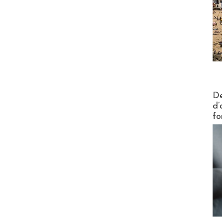
Actus V
De
d’
fo