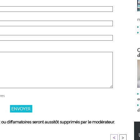
m
C
d
res
e
d
x ou diffamatoires seront aussitôt supprimés par le modérateur.
<
>