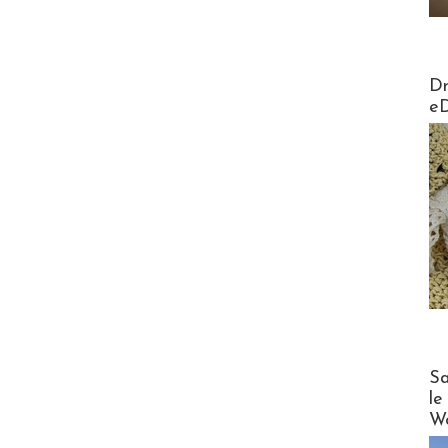
AirMa
Dr
e
Cruise
Sa
le
Wo