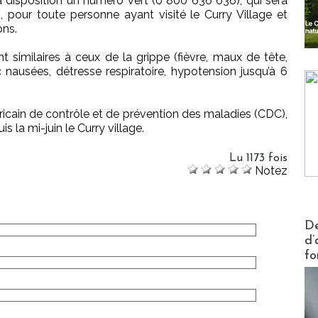
à disposition un numéro vert (0 800 636 636), qui sera
, pour toute personne ayant visité le Curry Village et
ons.
 similaires à ceux de la grippe (fièvre, maux de tête,
 nausées, détresse respiratoire, hypotension jusqu’à 6
éricain de contrôle et de prévention des maladies (CDC),
 la mi-juin le Curry village.
Lu 1173 fois
Notez
Actus V
De
d’
fo