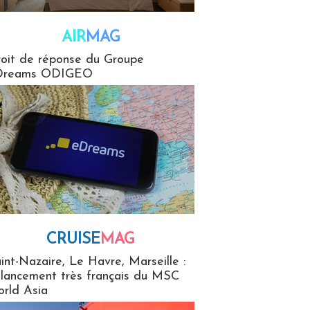
AIR
MAG
G
oit de réponse du Groupe
Dreams ODIGEO
CRUISE
MAG
MaG
int-Nazaire, Le Havre, Marseille :
 lancement très français du MSC
rld Asia