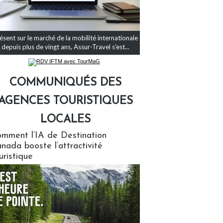
ésent sur le marché de la mobilité internationale
depuis plus de vingt ans, Assur-Travel s'est...
COMMUNIQUÉS DES
AGENCES TOURISTIQUES
LOCALES
qués des agences touristiques locales
mment l’IA de Destination
nada booste l’attractivité
uristique