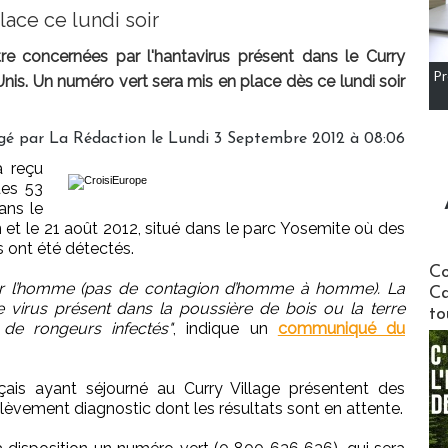
lace ce lundi soir
tre concernées par l'hantavirus présent dans le Curry
Pr
nis. Un numéro vert sera mis en place dès ce lundi soir
gé par
La Rédaction
le Lundi 3 Septembre 2012 à 08:06
a reçu
des 53
ans le
n et le 21 août 2012, situé dans le parc Yosemite où des
s ont été détectés.
Communi
Co
 par l’homme (pas de contagion d’homme à homme). La
Ca
le virus présent dans la poussière de bois ou la terre
to
de rongeurs infectés"
, indique un
communiqué du
nçais ayant séjourné au Curry Village présentent des
èvement diagnostic dont les résultats sont en attente.