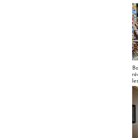
Bo
ré
le