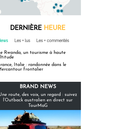
DERNIÈRE
HEURE
News
Les + lus
Les + commentés
e Rwanda, un tourisme à haute
ltitude
rance, Italie : randonnée dans le
ercantour frontalier
BRAND NEWS
Une route, des voix, un regard : suivez
l’Outback australien en direct sur
TourMaG