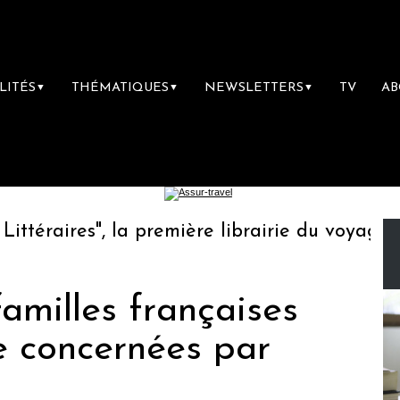
LITÉS
THÉMATIQUES
NEWSLETTERS
TV
A
▼
▼
▼
éraires", la première librairie du voyage
L
familles françaises
e concernées par