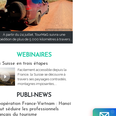
À partir du 24 juillet, TourMaG suivra une
pédition de plus de 5 000 kilomètres à travers...
WEBINAIRES
res
 Suisse en trois étapes
Facilement accessible depuis la
France, la Suisse se découvre à
travers ses paysages contrastés,
montagnes imposantes,...
PUBLI-NEWS
ews
opération France-Vietnam : Hanoï
ut séduire les professionnels
ançais du tourisme