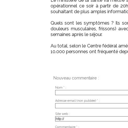
Le ministère de la santé va mettre 
opérationnel ce soir à partir de 20h
souhaitant de plus amples informati
Quels sont les symptômes ? Ils sont
douleurs musculaires, frissons) avec
semaines après le séjour.
Au total, selon le Centre fédéral am
10.000 personnes ont fréquenté depuis
Nouveau commentaire :
Nom * :
Adresse email (non publiée) * :
Site web :
Commentaire * :