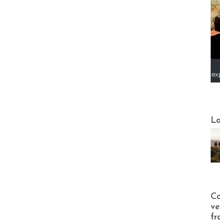
ex
Webinai
La
Publi-n
Co
ve
fr