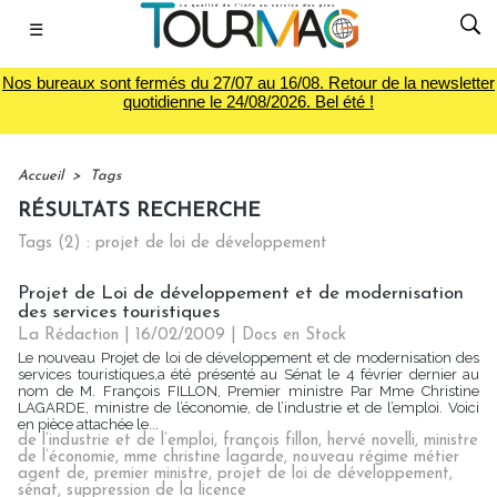
☰
Nos bureaux sont fermés du 27/07 au 16/08. Retour de la newsletter
quotidienne le 24/08/2026. Bel été !
Accueil
>
Tags
RÉSULTATS RECHERCHE
Tags (2) : projet de loi de développement
Projet de Loi de développement et de modernisation
des services touristiques
La Rédaction
| 16/02/2009
|
Docs en Stock
Le nouveau Projet de loi de développement et de modernisation des
services touristiques,a été présenté au Sénat le 4 février dernier au
nom de M. François FILLON, Premier ministre Par Mme Christine
LAGARDE, ministre de l’économie, de l’industrie et de l’emploi. Voici
en pièce attachée le...
de l’industrie et de l’emploi
,
françois fillon
,
hervé novelli
,
ministre
de l’économie
,
mme christine lagarde
,
nouveau régime métier
agent de
,
premier ministre
,
projet de loi de développement
,
sénat
,
suppression de la licence