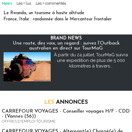
News
Les + lus
Les + commentés
Le Rwanda, un tourisme à haute altitude
France, Italie : randonnée dans le Mercantour frontalier
BRAND NEWS
Une route, des voix, un regard : suivez l’Outback
australien en direct sur TourMaG
À partir du 24 juillet, TourMaG suivra
une expédition de plus de 5 000
kilomètres à travers...
LES
ANNONCES
CARREFOUR VOYAGES - Conseiller voyages H/F - CDD
- (Vannes (56))
OFFRES D'EMPLOI TOURISME
CARREFOUR VOYAGES - Alternant(e) Chargé(e) de