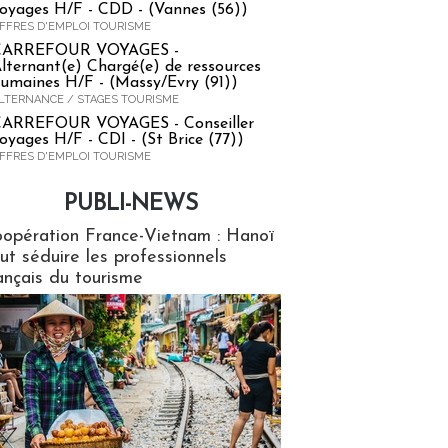
oyages H/F - CDD - (Vannes (56))
FFRES D'EMPLOI TOURISME
CARREFOUR VOYAGES -
lternant(e) Chargé(e) de ressources
umaines H/F - (Massy/Evry (91))
LTERNANCE / STAGES TOURISME
ARREFOUR VOYAGES - Conseiller
oyages H/F - CDI - (St Brice (77))
FFRES D'EMPLOI TOURISME
PUBLI-NEWS
ews
opération France-Vietnam : Hanoï
ut séduire les professionnels
ançais du tourisme