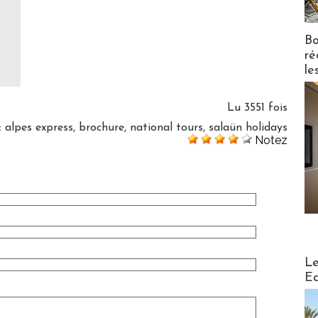
Bo
ré
le
Lu 3551 fois
:
alpes express
,
brochure
,
national tours
,
salaün holidays
Notez
Distribu
Le
Ed