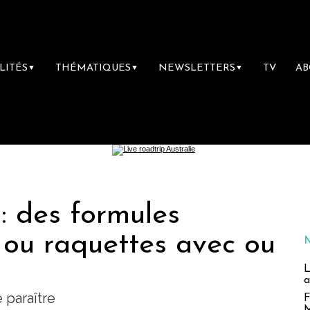
LITÉS
THÉMATIQUES
NEWSLETTERS
TV
A
▼
▼
▼
: des formules
 ou raquettes avec ou
L
a
 paraître
F
M