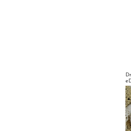
AirMa
Dr
e