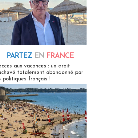
PARTEZ
EN
FRANCE
 en France
accès aux vacances : un droit
achevé totalement abandonné par
s politiques français !