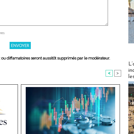
res
x ou diffamatoires seront aussitôt supprimés par le modérateur.
Partez
L’
in
<
>
le