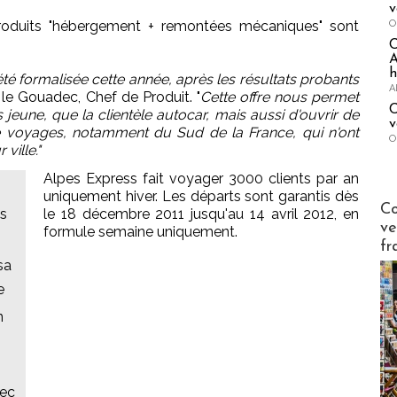
v
O
produits "hébergement + remontées mécaniques" sont
A
h
té formalisée cette année, après les résultats probants
A
e le Gouadec, Chef de Produit. "
Cette offre nous permet
C
 jeune, que la clientèle autocar, mais aussi d'ouvrir de
v
 voyages, notamment du Sud de la France, qui n'ont
O
ville."
Alpes Express fait voyager 3000 clients par an
uniquement hiver. Les départs sont garantis dès
Publi-n
Co
es
le 18 décembre 2011 jusqu'au 14 avril 2012, en
ve
formule semaine uniquement.
fr
sa
e
n
vec