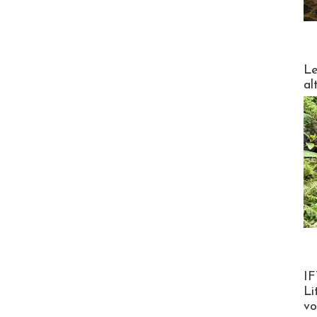
DESTI
Le
al
Product
IF
Li
v