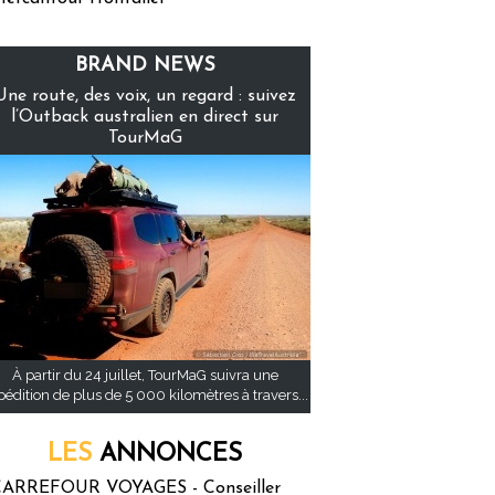
BRAND NEWS
Une route, des voix, un regard : suivez
l’Outback australien en direct sur
TourMaG
À partir du 24 juillet, TourMaG suivra une
pédition de plus de 5 000 kilomètres à travers...
LES
ANNONCES
ARREFOUR VOYAGES - Conseiller