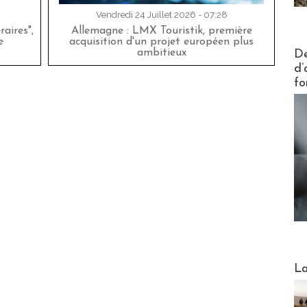
Vendredi 24 Juillet 2026 - 07:28
aires",
Allemagne : LMX Touristik, première
e
acquisition d'un projet européen plus
Actus V
ambitieux
De
d’
fo
Webinai
La