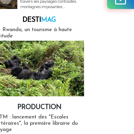
travers ses paysages contrastés,
montagnes imposantes,...
DESTI
MAG
MAG
 Rwanda, un tourisme à haute
titude
PRODUCTION
ion
TM : lancement des "Escales
ttéraires", la première librairie du
oyage