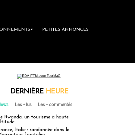
BONNEMENTS
PETITES ANNONCES
▼
DERNIÈRE
HEURE
News
Les + lus
Les + commentés
e Rwanda, un tourisme à haute
ltitude
rance, Italie : randonnée dans le
ercantour frontalier