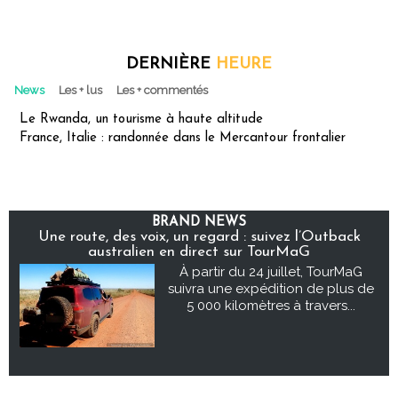
DERNIÈRE
HEURE
News
Les + lus
Les + commentés
Le Rwanda, un tourisme à haute altitude
France, Italie : randonnée dans le Mercantour frontalier
BRAND NEWS
Une route, des voix, un regard : suivez l’Outback
australien en direct sur TourMaG
À partir du 24 juillet, TourMaG
suivra une expédition de plus de
5 000 kilomètres à travers...