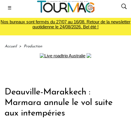
☰
Nos bureaux sont fermés du 27/07 au 16/08. Retour de la newsletter
quotidienne le 24/08/2026. Bel été !
Accueil
>
Production
Deauville-Marakkech :
Marmara annule le vol suite
aux intempéries