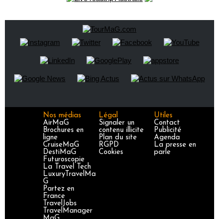
Nos médias
Légal
Utiles
AirMaG
Signaler un
Contact
Brochures en
contenu illicite
Publicité
ligne
Plan du site
Agenda
CruiseMaG
RGPD
La presse en
DestiMaG
Cookies
parle
Futuroscopie
La Travel Tech
LuxuryTravelMa
G
Partez en
France
TravelJobs
TravelManager
MaG