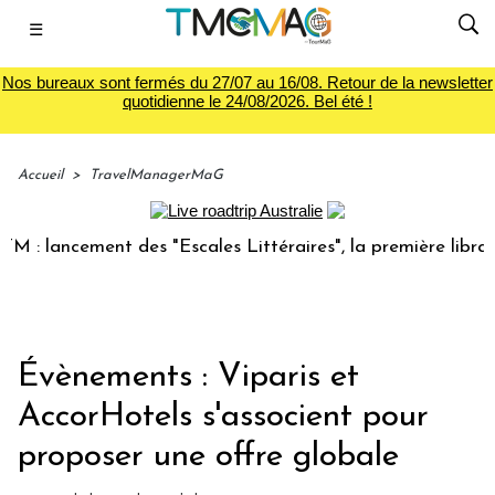
☰
Nos bureaux sont fermés du 27/07 au 16/08. Retour de la newsletter
quotidienne le 24/08/2026. Bel été !
Accueil
>
TravelManagerMaG
 lancement des "Escales Littéraires", la première librairie 
Évènements : Viparis et
AccorHotels s'associent pour
proposer une offre globale