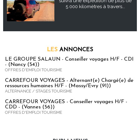
suivra une expédition de plus de
5 000 kilomètres à travers...
LES
ANNONCES
LE GROUPE SALAUN - Conseiller voyages H/F - CDI
- (Nancy (54))
OFFRES D'EMPLOI TOURISME
CARREFOUR VOYAGES - Alternant(e) Chargé(e) de
ressources humaines H/F - (Massy/Evry (91))
ALTERNANCE / STAGES TOURISME
CARREFOUR VOYAGES - Conseiller voyages H/F -
CDD - (Vannes (56))
OFFRES D'EMPLOI TOURISME