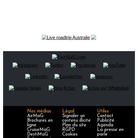
Nos médias
Légal
Utiles
AirMaG
Signaler un
Contact
Brochures en
contenu illicite
Publicité
ligne
Plan du site
Agenda
CruiseMaG
RGPD
La presse en
DestiMaG
Cookies
parle