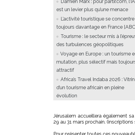
Damien Marx : pour partir.com, l’IA
est un levier plus qu’une menace
L’activité touristique se concentre
toujours davantage en France [ABO
Tourisme : le secteur mis à l’épre
des turbulences géopolitiques
Voyage en Europe : un tourisme 
mutation, plus sélectif mais toujour
attractif
Africa’s Travel Indaba 2026 : Vitri
d’un tourisme africain en pleine
évolution
Jérusalem accueillera également sa 
29 au 31 mars prochain. (inscriptions
Pour présenter toutes ces nouveauté