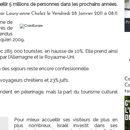
ueillir 5 millions de personnes dans les prochains années.
ar Laury-anne Cholez le Vendredi 28 Janvier 2011 à 08:11
rme de
Pr
Près de
rendus
 qu’en 2009.
ec 285 000 touristes, en hausse de 10%. Elle prend ainsi
 par l’Allemagne et le Royaume-Uni.
on des séjours reste encore confessionnelle.
Communi
Co
voyageurs chrétiens et 23% juifs.
Ca
to
ndent en pèlerinage, mais la part du tourisme culturel
Pour mieux accueillir ses visiteurs de plus en
plus nombreux, Israël investit dans ses