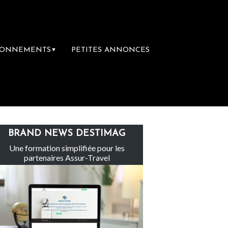
BONNEMENTS
PETITES ANNONCES
▼
Le groupe Sainte-Claire rachète Eden Tou
BRAND NEWS DESTIMAG
Une formation simplifiée pour les
partenaires Assur-Travel