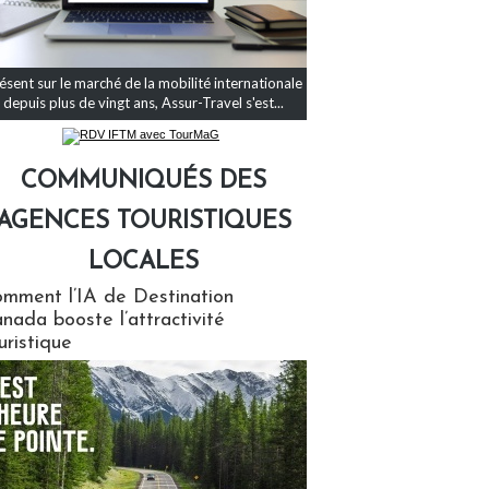
ésent sur le marché de la mobilité internationale
depuis plus de vingt ans, Assur-Travel s'est...
COMMUNIQUÉS DES
AGENCES TOURISTIQUES
LOCALES
qués des agences touristiques locales
mment l’IA de Destination
nada booste l’attractivité
uristique