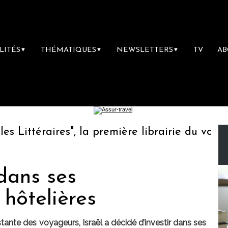
LITÉS
THÉMATIQUES
NEWSLETTERS
TV
A
▼
▼
▼
ittéraires", la première librairie du voyage
 dans ses
 hôtelières
tante des voyageurs, Israël a décidé d’investir dans ses