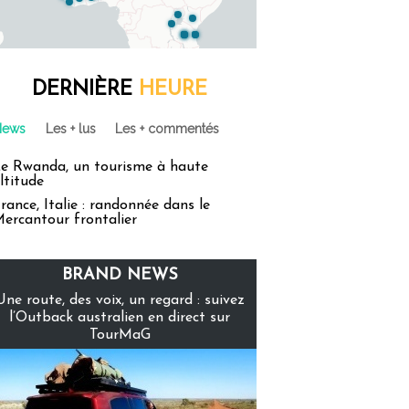
DERNIÈRE
HEURE
News
Les + lus
Les + commentés
e Rwanda, un tourisme à haute
ltitude
rance, Italie : randonnée dans le
ercantour frontalier
BRAND NEWS
Une route, des voix, un regard : suivez
l’Outback australien en direct sur
TourMaG