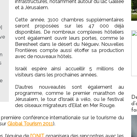
infrastructures, notamment autour du lac Galilée
et à Jérusalem.
Cette année, 3100 chambres supplémentaires
seront proposées sur les 47 000 déjà
]
disponibles. De nombreux complexes hôteliers
uve
vont également ouvrir leurs portes, comme le
Beresheet dans le désert du Néguev. Nouvelles
Frontières compte aussi étoffer sa production
en
avec de nouveaux hôtels.
s
Israël espère ainsi accueillir 5 millions de
visiteurs dans les prochaines années.
ne
D’autres nouveautés sont également au
programme, comme le premier marathon de
Actus V
De
Jérusalem, le tour d’Israël à vélo, ou le festival
d’
des oiseaux migrateurs d’Eilat en Mer Rouge.
fo
première conférence internationale sur le tourisme du
 sur
Global Tourism 2011
).
s, l’équipe de
l’ONIT
organisera des rencontres avec les