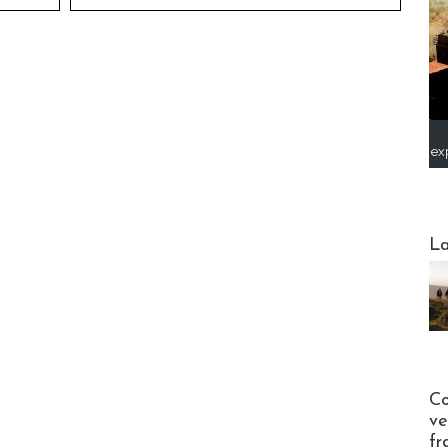
ex
Webinai
La
Publi-n
Co
ve
fr