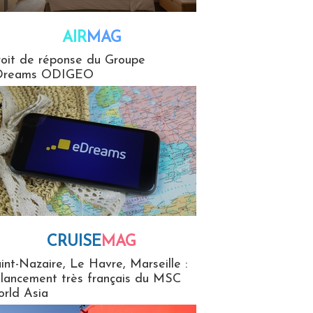
AIR
MAG
G
oit de réponse du Groupe
Dreams ODIGEO
CRUISE
MAG
MaG
int-Nazaire, Le Havre, Marseille :
 lancement très français du MSC
rld Asia