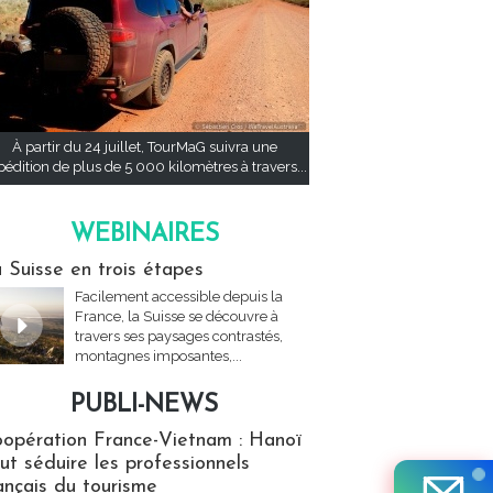
À partir du 24 juillet, TourMaG suivra une
pédition de plus de 5 000 kilomètres à travers...
WEBINAIRES
res
 Suisse en trois étapes
Facilement accessible depuis la
France, la Suisse se découvre à
travers ses paysages contrastés,
montagnes imposantes,...
PUBLI-NEWS
ews
opération France-Vietnam : Hanoï
ut séduire les professionnels
ançais du tourisme