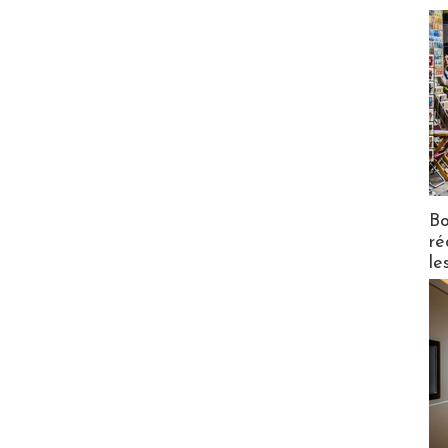
Bo
ré
le