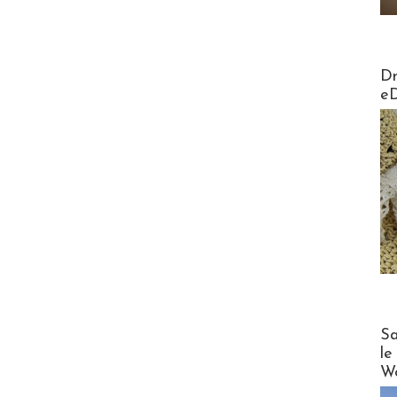
AirMa
Dr
e
Cruise
Sa
le
Wo