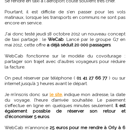
Se rendre en taxi à l'aéroport coûte souvent très cher.
Pourtant, il est difficile de s'en passer pour les vols
matinaux, lorsque les transports en communs ne sont pas
encore en service.
J'ai donc testé jeudi 18 octobre 2012 un nouveau concept
de taxi partagé : le
WeCab
. Lancé par le groupe G7 en
mai 2012, cette offre
a déjà séduit 20 000 passagers
.
WebCab fonctionne sur le modèle du covoiturage :
partager son trajet avec d'autres voyageurs pour réduire
la facture.
On peut réserver par téléphone (
01 41 27 66 77
) ou sur
internet jusqu’à 3 heures avant le départ.
Je m'inscris donc sur
le site,
indique mon adresse, la date
du voyage, l’heure d’arrivée souhaitée. Le paiement
s'effectue en ligne en quelques minutes seulement.
Il est
également possible de réserver son retour et
d'économiser 5 euros
.
WebCab m'annonce
25 euros pour me rendre à Orly à 6