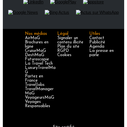
Nos médias
Légal
Utiles
AirMaG
Signaler un
Contact
Brochures en
contenu illicite
Publicité
ligne
Plan du site
Agenda
CruiseMaG
RGPD
La presse en
DestiMaG
Cookies
parle
Futuroscopie
La Travel Tech
LuxuryTravelMa
G
Partez en
France
TravelJobs
TravelManager
MaG
VoyageursMaG
Voyages
Responsables