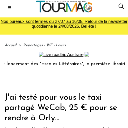
☰
Nos bureaux sont fermés du 27/07 au 16/08. Retour de la newsletter
quotidienne le 24/08/2026. Bel été !
Accueil
>
Reportages - WE - Loisirs
cement des "Escales Littéraires", la première librairie du v
J'ai testé pour vous le taxi
partagé WeCab, 25 € pour se
rendre à Orly...