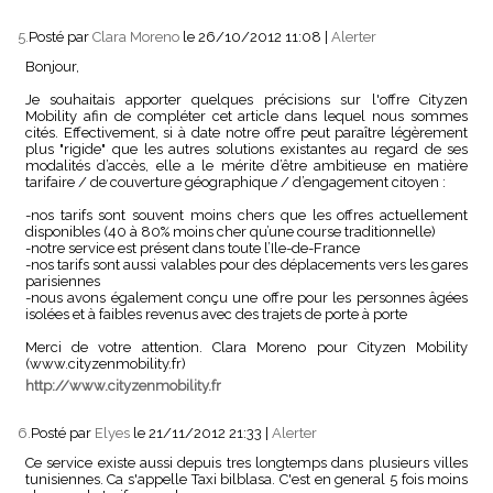
5.
Posté par
Clara Moreno
le 26/10/2012 11:08
|
Alerter
Bonjour,
Je souhaitais apporter quelques précisions sur l'offre Cityzen
Mobility afin de compléter cet article dans lequel nous sommes
cités. Effectivement, si à date notre offre peut paraître légèrement
plus "rigide" que les autres solutions existantes au regard de ses
modalités d’accès, elle a le mérite d’être ambitieuse en matière
tarifaire / de couverture géographique / d’engagement citoyen :
-nos tarifs sont souvent moins chers que les offres actuellement
disponibles (40 à 80% moins cher qu’une course traditionnelle)
-notre service est présent dans toute l’Ile-de-France
-nos tarifs sont aussi valables pour des déplacements vers les gares
parisiennes
-nous avons également conçu une offre pour les personnes âgées
isolées et à faibles revenus avec des trajets de porte à porte
Merci de votre attention. Clara Moreno pour Cityzen Mobility
(www.cityzenmobility.fr)
http://www.cityzenmobility.fr
6.
Posté par
Elyes
le 21/11/2012 21:33
|
Alerter
Ce service existe aussi depuis tres longtemps dans plusieurs villes
tunisiennes. Ca s'appelle Taxi bilblasa. C'est en general 5 fois moins