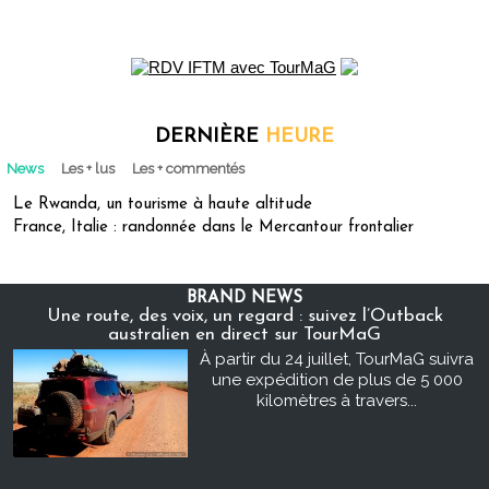
DERNIÈRE
HEURE
News
Les + lus
Les + commentés
Le Rwanda, un tourisme à haute altitude
France, Italie : randonnée dans le Mercantour frontalier
BRAND NEWS
Une route, des voix, un regard : suivez l’Outback
australien en direct sur TourMaG
À partir du 24 juillet, TourMaG suivra
une expédition de plus de 5 000
kilomètres à travers...