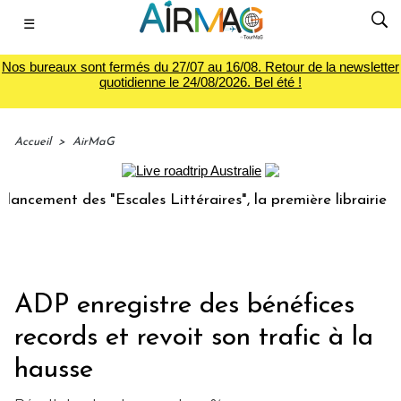
☰
Nos bureaux sont fermés du 27/07 au 16/08. Retour de la newsletter
quotidienne le 24/08/2026. Bel été !
Accueil
>
AirMaG
ment des "Escales Littéraires", la première librairie du voy
ADP enregistre des bénéfices
records et revoit son trafic à la
hausse