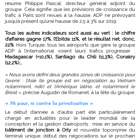
résume Philippe Pascal, directeur général adjoint du
groupe. Cela signifie que les prévisions de croissance du
trafic à Paris sont revues à la hausse, ADP ne prévoyant
jusqu’à présent qu’une hausse de 2,5 à 3% sur 2019.
Tous les autres indicateurs sont aussi au vert : le chiffre
d’affaires gagne 17%, l’Ebitda 11%, et le résultat net, donc,
22%
. Hors Turquie, tous les aéroports que gère le groupe
ADP à l’international voient leurs trafics progresser :
Madagascar (+10,1%), Santiago du Chili (11,3%), Conakry
(12,2%)…
« Nous avons défini deux grandes zones de croissance pour
l’avenir : l’Asie (le groupe est en négociation au Vietnam
notamment, ndlr) et l’Amérique latine, et notamment le
Brésil »
, précise Augustin de Romanet, à la tête du groupe.
« Ni pour, ni contre la privatisation »
Le début d’année a d'autre part été particulièrement
chargé en actualités pour le leader mondial de la
conception et la gestion d’aéroports : mise en service du
bâtiment de jonction à Orly
et nouvelle toponymie du
terminal unique, début des négociations sur le prochain