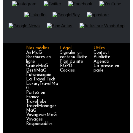
Nos médias
Légal
Utiles
AirMaG
Signaler un
Contact
Brochures en
contenu illicite
Publicité
ligne
Plan du site
Agenda
CruiseMaG
RGPD
La presse en
DestiMaG
Cookies
parle
Futuroscopie
La Travel Tech
LuxuryTravelMa
G
Partez en
France
TravelJobs
TravelManager
MaG
VoyageursMaG
Voyages
Responsables