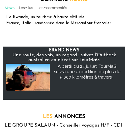
News
Les + lus
Les + commentés
Le Rwanda, un tourisme à haute altitude
France, Italie : randonnée dans le Mercantour frontalier
BRAND NEWS
Une route, des voix, un regard : suivez l’Outback
australien en direct sur TourMaG
À partir du 24 juillet, TourMaG
suivra une expédition de plus de
5 000 kilomètres à travers...
LES
ANNONCES
LE GROUPE SALAUN - Conseiller voyages H/F - CDI