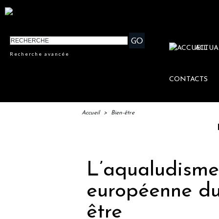
ACTUA
Recherche avancée
CONTACTS
Accueil
>
Bien-être
IFTM : l
L’aqualudisme,
européenne du
être