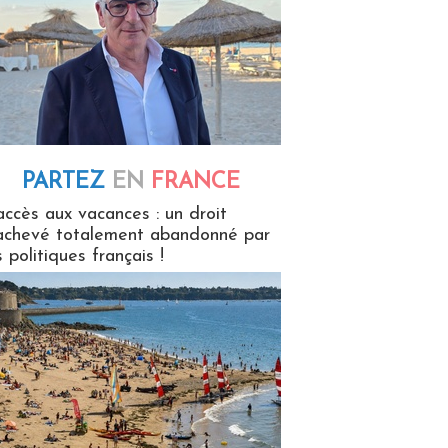
PARTEZ
EN
FRANCE
 en France
accès aux vacances : un droit
achevé totalement abandonné par
s politiques français !