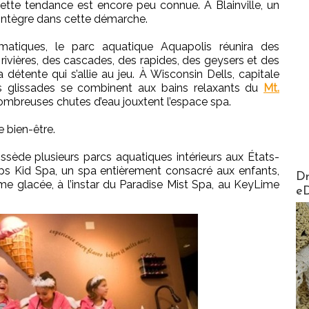
ette tendance est encore peu connue. À Blainville, un
’intègre dans cette démarche.
tiques, le parc aquatique Aquapolis réunira des
ivières, des cascades, des rapides, des geysers et des
a détente qui s’allie au jeu. À Wisconsin Dells, capitale
s glissades se combinent aux bains relaxants du
Mt.
ombreuses chutes d’eau jouxtent l’espace spa.
e bien-être.
ssède plusieurs parcs aquatiques intérieurs aux États-
ps Kid Spa, un spa entièrement consacré aux enfants,
AirMa
Dr
e glacée, à l’instar du Paradise Mist Spa, au KeyLime
e