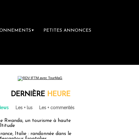
BONNEMENTS
PETITES ANNONCES
▼
re librairie du voyage
Le groupe Sainte-Cl
DERNIÈRE
HEURE
News
Les + lus
Les + commentés
e Rwanda, un tourisme à haute
ltitude
rance, Italie : randonnée dans le
ercantour frontalier