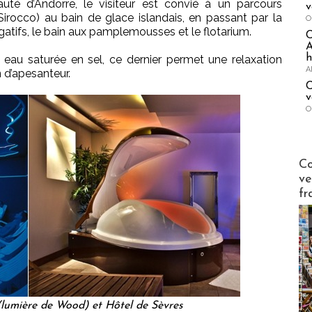
uté d’Andorre, le visiteur est convié à un parcours
v
 (Sirocco) au bain de glace islandais, en passant par la
O
tifs, le bain aux pamplemousses et le flotarium.
A
h
 eau saturée en sel, ce dernier permet une relaxation
A
 d’apesanteur.
C
v
O
Publi-n
Co
ve
fr
(lumière de Wood) et Hôtel de Sèvres