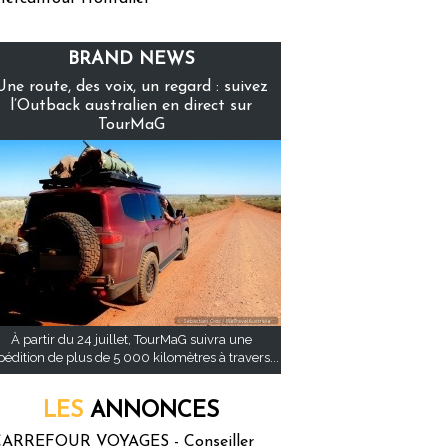
BRAND NEWS
Une route, des voix, un regard : suivez
l’Outback australien en direct sur
TourMaG
À partir du 24 juillet, TourMaG suivra une
pédition de plus de 5 000 kilomètres à travers...
LES
ANNONCES
ARREFOUR VOYAGES - Conseiller