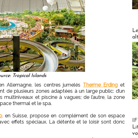
DESTI
Le
al
urce: Tropical Islands
en Allemagne, les centres jumelés
Therme Erding
et
t de plusieurs zones adaptées à un large public: d’un
es multiniveaux et piscine à vagues; de l’autre, la zone
space thermal et le spa.
o,
en Suisse, propose en complément de son espace
Product
IF
vec effets spéciaux. La détente et le loisir sont donc
Li
v