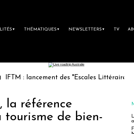
LITÉS
THÉMATIQUES
NEWSLETTERS
TV
A
▼
▼
▼
ancement des "Escales Littéraires", la premiè
 la référence
 tourisme de bien-
L
a
F
M