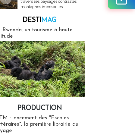
travers ses paysages contrastés,
montagnes imposantes,...
DESTI
MAG
MAG
 Rwanda, un tourisme à haute
titude
PRODUCTION
ion
TM : lancement des "Escales
ttéraires", la première librairie du
oyage