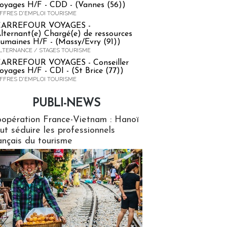
oyages H/F - CDD - (Vannes (56))
FFRES D'EMPLOI TOURISME
CARREFOUR VOYAGES -
lternant(e) Chargé(e) de ressources
umaines H/F - (Massy/Evry (91))
LTERNANCE / STAGES TOURISME
ARREFOUR VOYAGES - Conseiller
oyages H/F - CDI - (St Brice (77))
FFRES D'EMPLOI TOURISME
PUBLI-NEWS
ews
opération France-Vietnam : Hanoï
ut séduire les professionnels
ançais du tourisme