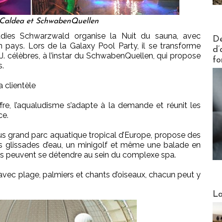
 Caldea et SchwabenQuellen
dies Schwarzwald organise la Nuit du sauna, avec
Actus V
De
un pays. Lors de la Galaxy Pool Party, il se transforme
d’
J. célèbres, à l’instar du SchwabenQuellen, qui propose
fo
s.
 clientèle
re, l’aqualudisme s’adapte à la demande et réunit les
ce.
lus grand parc aquatique tropical d’Europe, propose des
es glissades d’eau, un minigolf et même une balade en
tes peuvent se détendre au sein du complexe spa.
avec plage, palmiers et chants d’oiseaux, chacun peut y
Webinai
La