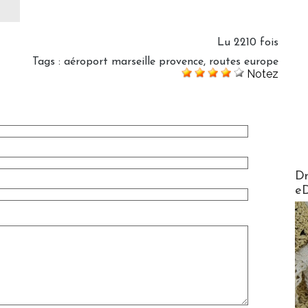
Lu 2210 fois
Tags
:
aéroport marseille provence
,
routes europe
Notez
AirMa
Dr
e