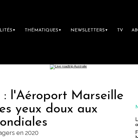
LITÉS
THÉMATIQUES
NEWSLETTERS
TV
A
▼
▼
▼
: l'Aéroport Marseille
les yeux doux aux
ondiales
L
a
sagers en 2020
F
M