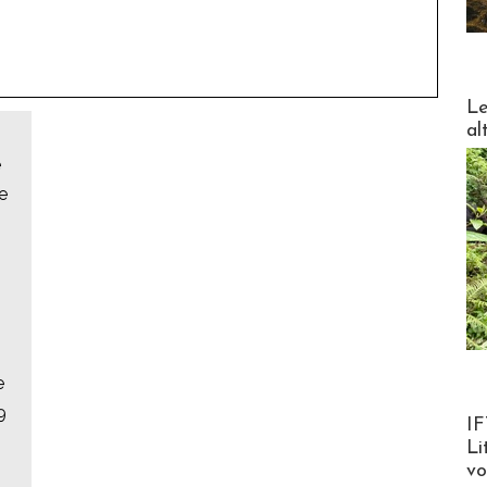
DESTI
Le
al
e
e
e
9
Product
IF
Li
v