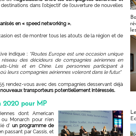
destinations dans l’objectif de l’ouverture de nouvelles
Bo
anisés en « speed networking ».
ré
le
casion est de montrer tous les atouts de la région et de
ive indique :
"Routes Europe est une occasion unique
u réseau des décideurs de compagnies aériennes en
ts-Unis et en Chine. Les personnes participant à
 où leurs compagnies aériennes voleront dans le futur."
 55 rendez-vous avec des compagnies desservant déjà
 nouveaux transporteurs potentiellement intéressés.
en 2020 pour MP
Distribu
Le
riennes dont American
Ed
an ou Monarch pour n'en
cié d'
un programme de
n passant par Cassis, et