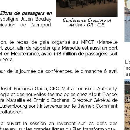
millions de passagers en
 souligne Julien Boullay
Conférence Croisière et
cation de l'aéroport
Aérien - DR : C.E.
tion, le repas de gala organisé au MPCT (Marseille
il 2014, afin de rappeler que
Marseille est aussi un port
t en Méditerranée, avec 1,18 million de passagers,
soit
à 2012.
Partez
L’
in
nneur de la journée de conférences, le dimanche 6 avril
le
A, Josef Formosa Gauci, CEO Malta Tourisme Authority,
atégie et des nouvelles technologies chez Atout France,
re Marseille et Erminio Eschena, Directeur Général de
t Luxembourg sont intervenus sur le thème : Comment
collaborer.
 a ouvert la session en revenant sur les défis des
nt revenu sur les grandes lignes du Plan transform 2015.