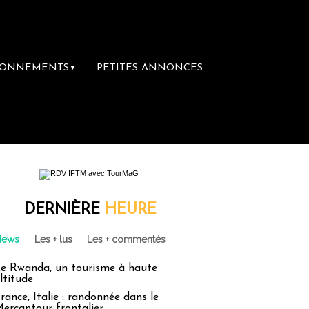
BONNEMENTS
PETITES ANNONCES
▼
DERNIÈRE
HEURE
News
Les + lus
Les + commentés
e Rwanda, un tourisme à haute
ltitude
rance, Italie : randonnée dans le
ercantour frontalier