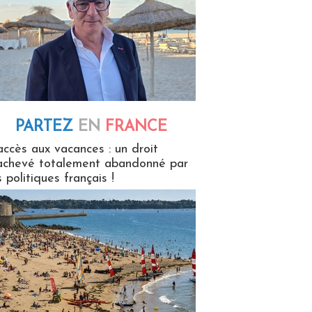
PARTEZ
EN
FRANCE
 en France
accès aux vacances : un droit
achevé totalement abandonné par
s politiques français !