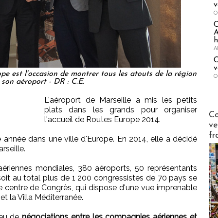
v
O
A
h
A
C
v
e est l'occasion de montrer tous les atouts de la région
O
 son aéroport - DR : C.E.
L'aéroport de Marseille a mis les petits
plats dans les grands pour organiser
Publi-n
Co
l'accueil de Routes Europe 2014.
ve
fr
année dans une ville d'Europe. En 2014, elle a décidé
rseille.
ériennes mondiales, 380 aéroports, 50 représentants
, soit au total plus de 1 200 congressistes de 70 pays se
e centre de Congrès, qui dispose d'une vue imprenable
et la Villa Méditerranée.
ieu de
négociations entre les compagnies aériennes et