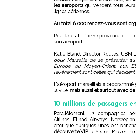
les aéroports
qui vendent tous leurs 
lignes aériennes.
Au total 6 000 rendez-vous sont org
Pour la plate-forme provençale, l'oc
son aéroport.
Katie Bland, Director Routes, UBM L
pour Marseille de se présenter a
Europe, au Moyen-Orient, aux Éta
l'événement sont celles qui décident
L'aéroport marseillais a programmé
la ville,
mais aussi et surtout avec de
10 millions de passagers 
Parallèlement, 12 compagnies aé
Airlines, Etihad Airways, Norwegi
citer que quelques unes ont bénéfi
découverte VIP
: d'Aix-en-Provence e