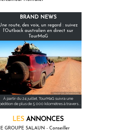
BRAND NEWS
Une route, des voix, un regard : suivez
l’Outback australien en direct sur
TourMaG
À partir du 24 juillet, TourMaG suivra une
pédition de plus de 5 000 kilomètres à travers...
LES
ANNONCES
E GROUPE SALAUN - Conseiller