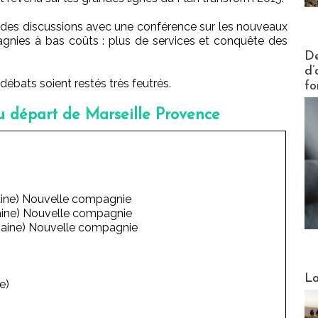
 des discussions avec une conférence sur les nouveaux
ies à bas coûts : plus de services et conquête des
Actus V
De
d’
ébats soient restés très feutrés.
fo
u départ de Marseille Provence
aine) Nouvelle compagnie
aine) Nouvelle compagnie
emaine) Nouvelle compagnie
Webinai
La
e)