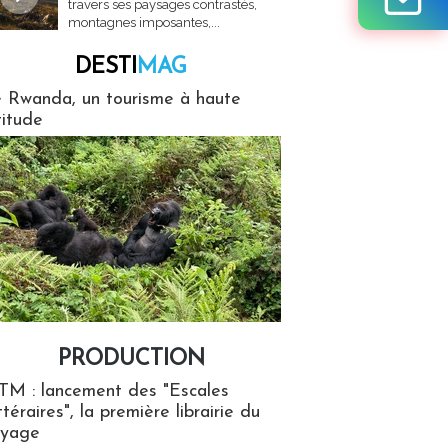
travers ses paysages contrastés,
montagnes imposantes,...
DESTI
MAG
MAG
 Rwanda, un tourisme à haute
titude
PRODUCTION
ion
TM : lancement des "Escales
ttéraires", la première librairie du
oyage