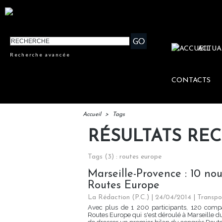
ACTUA
Recherche avancée
CONTACTS
Accueil
>
Tags
RÉSULTATS RE
Tags (3) : routes europe
Marseille-Provence : 10 no
Routes Europe
La Rédaction (P.C.) | 24/04/2014
|
Transpo
Avec plus de 1 200 participants, 120 compa
Routes Europe qui s'est déroulé à Marseille d