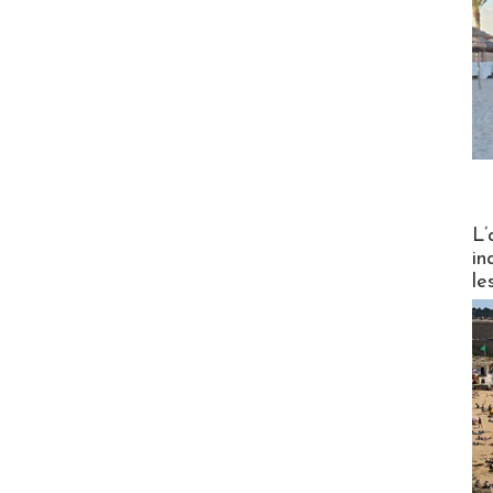
Partez
L’
in
le