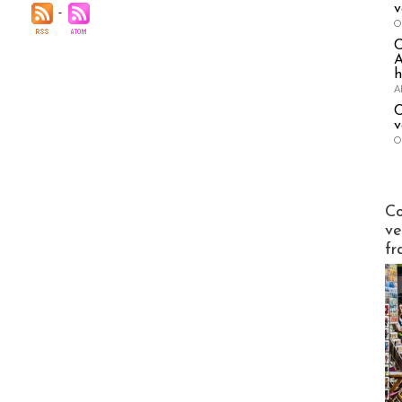
v
O
A
h
A
C
v
O
Publi-n
Co
ve
fr