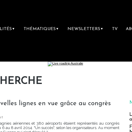
LITÉS
THÉMATIQUES
NEWSLETTERS
TV
A
▼
▼
▼
CHERCHE
uvelles lignes en vue grâce au congrès
L
rt
a
gnies aériennes et 380 aéroports étaient représentés au congrès
F
u 6 au 8 avril 2014. "Un succès", selon les organisateurs. Au moment
M