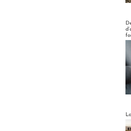
Actus V
De
d’
fo
Webinai
La