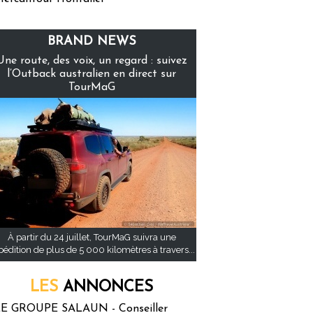
BRAND NEWS
Une route, des voix, un regard : suivez
l’Outback australien en direct sur
TourMaG
À partir du 24 juillet, TourMaG suivra une
pédition de plus de 5 000 kilomètres à travers...
LES
ANNONCES
E GROUPE SALAUN - Conseiller