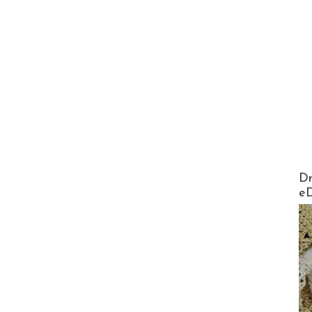
AirMa
Dr
e