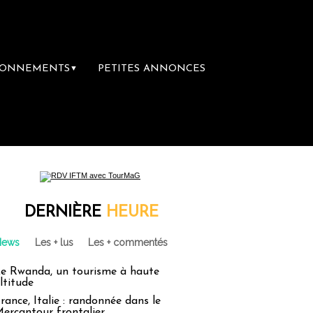
BONNEMENTS
PETITES ANNONCES
▼
DERNIÈRE
HEURE
News
Les + lus
Les + commentés
e Rwanda, un tourisme à haute
ltitude
rance, Italie : randonnée dans le
ercantour frontalier