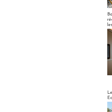
Bo
ré
le
Distribu
Le
Ed