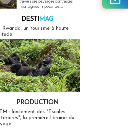
travers ses paysages contrastés,
montagnes imposantes,...
DESTI
MAG
MAG
 Rwanda, un tourisme à haute
titude
PRODUCTION
ion
TM : lancement des "Escales
ttéraires", la première librairie du
oyage