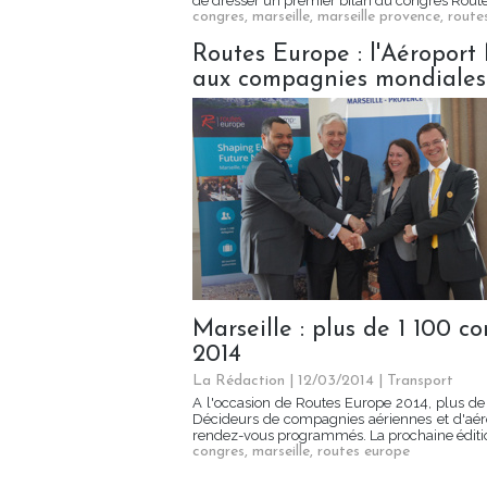
de dresser un premier bilan du congrès Routes
congres
,
marseille
,
marseille provence
,
route
Routes Europe : l'Aéroport 
aux compagnies mondiales
Marseille : plus de 1 100 
2014
La Rédaction
| 12/03/2014
|
Transport
A l'occasion de Routes Europe 2014, plus de 
Décideurs de compagnies aériennes et d'aér
rendez-vous programmés. La prochaine éditio
congres
,
marseille
,
routes europe