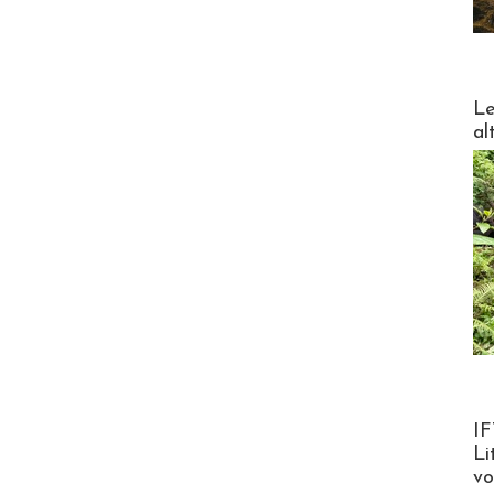
DESTI
Le
al
Product
IF
Li
v