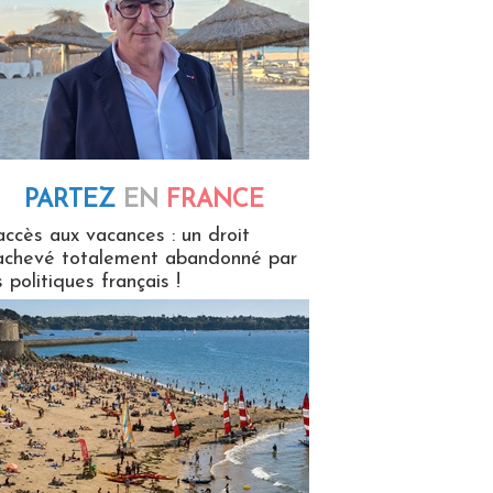
PARTEZ
EN
FRANCE
 en France
accès aux vacances : un droit
achevé totalement abandonné par
s politiques français !