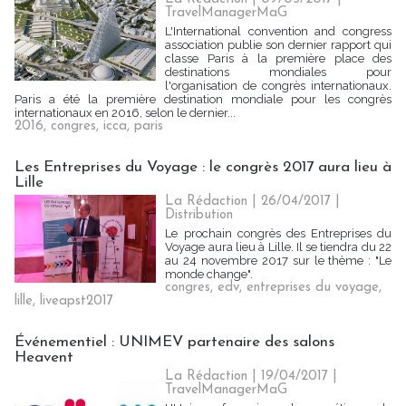
TravelManagerMaG
L'International convention and congress
association publie son dernier rapport qui
classe Paris à la première place des
destinations mondiales pour
l'organisation de congrès internationaux.
Paris a été la première destination mondiale pour les congrès
internationaux en 2016, selon le dernier...
2016
,
congres
,
icca
,
paris
Les Entreprises du Voyage : le congrès 2017 aura lieu à
Lille
La Rédaction
| 26/04/2017
|
Distribution
Le prochain congrès des Entreprises du
Voyage aura lieu à Lille. Il se tiendra du 22
au 24 novembre 2017 sur le thème : "Le
monde change".
congres
,
edv
,
entreprises du voyage
,
lille
,
liveapst2017
Événementiel : UNIMEV partenaire des salons
Heavent
La Rédaction
| 19/04/2017
|
TravelManagerMaG