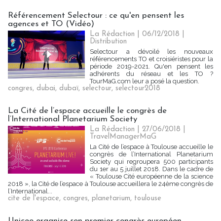
Référencement Selectour : ce qu'en pensent les
agences et TO (Vidéo)
La Rédaction
| 06/12/2018
|
Distribution
Selectour a dévoilé les nouveaux
référencements TO et croisiéristes pour la
période 2019-2021. Qu'en pensent les
adhérents du réseau et les TO ?
TourMaG.com leur a posé la question.
congres
,
dubai
,
dubaï
,
selectour
,
selectour2018
La Cité de l’espace accueille le congrès de
l’International Planetarium Society
La Rédaction
| 27/06/2018
|
TravelManagerMaG
La Cité de l’espace à Toulouse accueille le
congrès de l’International Planetarium
Society qui regroupera 500 participants
du 1er au 5 juillet 2018. Dans le cadre de
« Toulouse Cité européenne de la science
2018 », la Cité de l’espace à Toulouse accueillera le 24ème congrès de
l’International...
cite de l'espace
,
congres
,
planetarium
,
toulouse
Uniceo organise son premier congrès européen