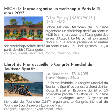
MICE : le Maroc organise un workshop à Paris le 13
mars 2023
Céline Eymery
| 28/02/2023
|
DESTIMAG
L’office National Marocain du Tourisme
organisera un workshop dédié au secteur
MICE le 13 mars 2023 à à l’Orangerie des
serres d’Auteuil. Le Maroc fait son grand
retour sur la scène parisienne et réalise
son workshop/soirée dédié au secteur MICE le lundi 13 mars 2023 à
partir de 18h à l’Orangerie...
congres
,
event
,
incentive
,
maroc
,
meeting
,
mice
Lloret de Mar accueille le Congrès Mondial du
Tourisme Sportif
La Rédaction
| 17/11/2021
|
TravelManagerMaG
En format hybride, le Congrès Mondial du
Tourisme Sportif se tiendra à Lloret de Mar
(Costa Brava) en Espagne du 25 au 26
novembre prochain. L'Office du Tourisme
de la Catalogne avec l’Organisation
Mondiale du Tourisme (OMT) organisent le Congrès Mondial du
Tourisme Sportif prévu à Lloret de Mar...
congres
,
espagne
,
eventement
,
mice