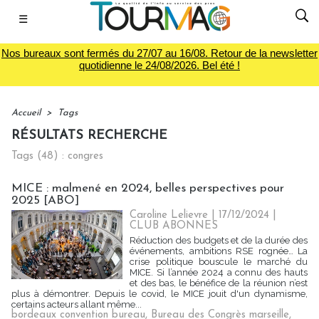
☰
Nos bureaux sont fermés du 27/07 au 16/08. Retour de la newsletter
quotidienne le 24/08/2026. Bel été !
Accueil
>
Tags
RÉSULTATS RECHERCHE
Tags (48) : congres
MICE : malmené en 2024, belles perspectives pour
2025 [ABO]
Caroline Lelievre
| 17/12/2024
|
CLUB ABONNES
Réduction des budgets et de la durée des
événements, ambitions RSE rognée… La
crise politique bouscule le marché du
MICE. Si l’année 2024 a connu des hauts
et des bas, le bénéfice de la réunion n’est
plus à démontrer. Depuis le covid, le MICE jouit d'un dynamisme,
certains acteurs allant même...
bordeaux convention bureau
,
Bureau des Congrès marseille
,