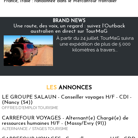
France, Italie : randonnée dans le Mercantour frontalier
BRAND NEWS
Une route, des voix, un regard : suivez l’Outback
australien en direct sur TourMaG
À partir du 24 juillet, TourMaG suivra
une expédition de plus de 5 000
kilomètres à travers...
LES
ANNONCES
LE GROUPE SALAUN - Conseiller voyages H/F - CDI -
(Nancy (54))
OFFRES D'EMPLOI TOURISME
CARREFOUR VOYAGES - Alternant(e) Chargé(e) de
ressources humaines H/F - (Massy/Evry (91))
ALTERNANCE / STAGES TOURISME