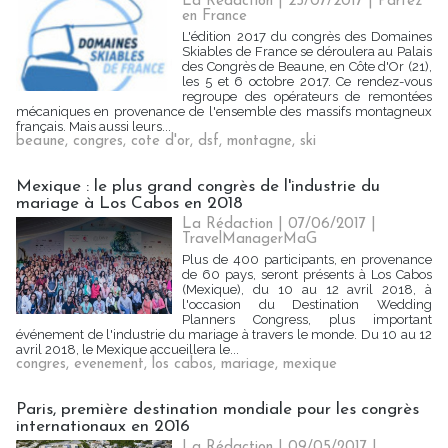
La Rédaction
| 25/07/2017
|
Partez
en France
L'édition 2017 du congrès des Domaines
Skiables de France se déroulera au Palais
des Congrès de Beaune, en Côte d'Or (21),
les 5 et 6 octobre 2017. Ce rendez-vous
regroupe des opérateurs de remontées
mécaniques en provenance de l'ensemble des massifs montagneux
français. Mais aussi leurs...
beaune
,
congres
,
cote d'or
,
dsf
,
montagne
,
ski
Mexique : le plus grand congrès de l'industrie du
mariage à Los Cabos en 2018
La Rédaction
| 07/06/2017
|
TravelManagerMaG
Plus de 400 participants, en provenance
de 60 pays, seront présents à Los Cabos
(Mexique), du 10 au 12 avril 2018, à
l'occasion du Destination Wedding
Planners Congress, plus important
événement de l'industrie du mariage à travers le monde. Du 10 au 12
avril 2018, le Mexique accueillera le...
congres
,
evenement
,
los cabos
,
mariage
,
mexique
Paris, première destination mondiale pour les congrès
internationaux en 2016
La Rédaction
| 09/05/2017
|