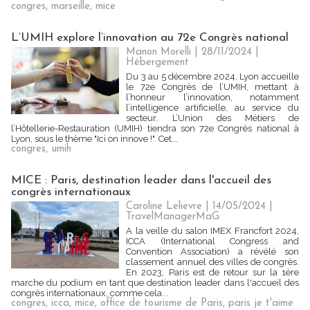
congres
,
marseille
,
mice
L’UMIH explore l’innovation au 72e Congrès national
Manon Morelli
| 28/11/2024
|
Hébergement
Du 3 au 5 décembre 2024, Lyon accueille
le 72e Congrès de l’UMIH, mettant à
l’honneur l’innovation, notamment
l’intelligence artificielle, au service du
secteur. L’Union des Métiers de
l’Hôtellerie-Restauration (UMIH) tiendra son 72e Congrès national à
Lyon, sous le thème "Ici on innove !". Cet...
congres
,
umih
MICE : Paris, destination leader dans l'accueil des
congrès internationaux
Caroline Lelievre
| 14/05/2024
|
TravelManagerMaG
A la veille du salon IMEX Francfort 2024,
ICCA (International Congress and
Convention Association) a révélé son
classement annuel des villes de congrès.
En 2023, Paris est de retour sur la 1ère
marche du podium en tant que destination leader dans l'accueil des
congrès internationaux, comme cela...
congres
,
icca
,
mice
,
office de tourisme de Paris
,
paris je t'aime