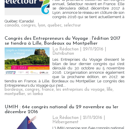
annuel, Selectour revient en France. Elle
se déroulera début décembre 2017 à
Lyon, annonce le réseau en clôture de son
congrès 2016 qui se tient actuellement à
Québec (Canada).
canada
,
congres
,
lyon
,
quebec
,
selectour
Congrès des Entrepreneurs du Voyage : l'édition 2017
se tiendra à Lille, Bordeaux ou Montpellier
La Rédaction
| 29/11/2016
|
Distribution
Les Entreprises du Voyage dressent le
bilan de leur dernier congrès qui s'est
déroulé du 30 octobre au 5 novembre
2016. L'organisation annonce également
que la prochaine édition, en 2017, se
tiendra en France, à Lille, Bordeaux ou Montpellier. Le congrès des
Entrepreneurs du Voyage qui s'est...
bordeaux
,
congres
,
france
,
les entreprises du voyage
,
lille
,
montpellier
,
sri lanka
UMIH : 64e congrès national du 29 novembre au 1er
décembre 2016
La Rédaction
| 21/11/2016
|
Hébergement
L'UMIH organise son 64e congrès national