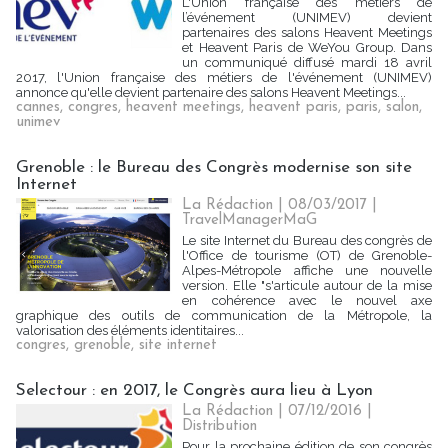
L'Union française des métiers de
l’événement (UNIMEV) devient
partenaires des salons Heavent Meetings
et Heavent Paris de WeYou Group. Dans
un communiqué diffusé mardi 18 avril
2017, l'Union française des métiers de l'événement (UNIMEV)
annonce qu'elle devient partenaire des salons Heavent Meetings...
cannes
,
congres
,
heavent meetings
,
heavent paris
,
paris
,
salon
,
unimev
Grenoble : le Bureau des Congrès modernise son site
Internet
La Rédaction
| 08/03/2017
|
TravelManagerMaG
Le site Internet du Bureau des congrès de
l'Office de tourisme (OT) de Grenoble-
Alpes-Métropole affiche une nouvelle
version. Elle "s'articule autour de la mise
en cohérence avec le nouvel axe
graphique des outils de communication de la Métropole, la
valorisation des éléments identitaires...
congres
,
grenoble
,
site internet
Selectour : en 2017, le Congrès aura lieu à Lyon
La Rédaction
| 07/12/2016
|
Distribution
Pour la prochaine édition de son congrès