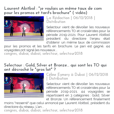
Laurent Abitbol : "je voulais un même taux de com
pour les promos et tarifs brochure" ( vidéo)
La Rédaction
| 06/12/2018
|
Distribution
Selectour vient de dévoiler les nouveaux
référencements TO et croisiéristes pour la
période 2019-2021. Pour Laurent Abitbol
président du directoire l'enjeu était
d'obtenir un même taux de commission
pour les promos et les tarifs en brochure. Le pari est gagné, 44
voyagistes ont signé les nouveaux...
congres
,
dubai
,
dubaï
,
selectour
,
selectour2018
Selectour : Gold, Silver et Bronze... qui sont les TO qui
ont décroché le "gros lot" ?
Céline Eymery à Dubaï | 06/12/2018
|
Distribution
Selectour vient de dévoiler les nouveaux
référencements TO et croisiéristes pour la
période 2019-2021. 44 voyagistes se
répartissent en 3 catégories : Gold, Silver
et Bronze. Un référencement finalement
moins "resserré" que celui annoncé par Laurent Abitbol, président du
directoire du réseau. L'an...
congres
,
dubai
,
dubaï
,
selectour
,
selectour2018