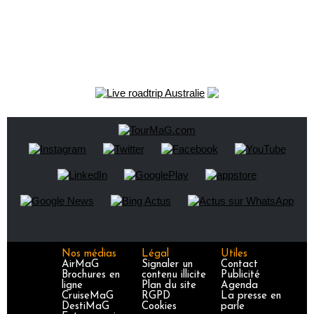
Nos médias
Légal
Utiles
AirMaG
Signaler un
Contact
Brochures en
contenu illicite
Publicité
ligne
Plan du site
Agenda
CruiseMaG
RGPD
La presse en
DestiMaG
Cookies
parle