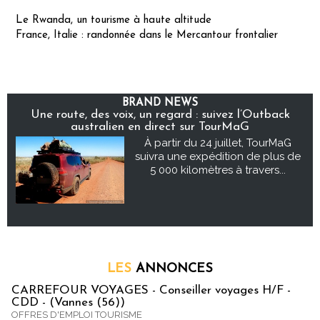
Le Rwanda, un tourisme à haute altitude
France, Italie : randonnée dans le Mercantour frontalier
BRAND NEWS
Une route, des voix, un regard : suivez l’Outback
australien en direct sur TourMaG
À partir du 24 juillet, TourMaG
suivra une expédition de plus de
5 000 kilomètres à travers...
LES
ANNONCES
CARREFOUR VOYAGES - Conseiller voyages H/F -
CDD - (Vannes (56))
OFFRES D'EMPLOI TOURISME