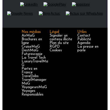
Nos médias
Légal
Utiles
AirMaG
Signaler un
Contact
Brochures en
contenu illicite
Publicité
ligne
Plan du site
Agenda
CruiseMaG
RGPD
La presse en
DestiMaG
Cookies
parle
Futuroscopie
La Travel Tech
LuxuryTravelMa
G
Partez en
France
TravelJobs
TravelManager
MaG
VoyageursMaG
Voyages
Responsables