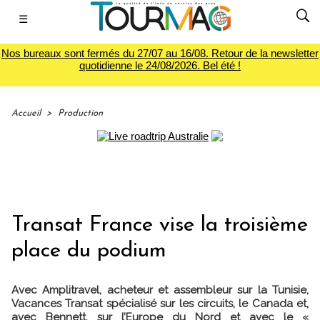
☰
Nos bureaux sont fermés du 27/07 au 16/08. Retour de la newsletter
quotidienne le 24/08/2026. Bel été !
Accueil
>
Production
Transat France vise la troisième
place du podium
Avec Amplitravel, acheteur et assembleur sur la Tunisie,
Vacances Transat spécialisé sur les circuits, le Canada et,
avec Bennett, sur l’Europe du Nord et avec le «