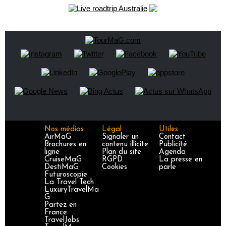
Nos médias
Légal
Utiles
AirMaG
Signaler un
Contact
Brochures en
contenu illicite
Publicité
ligne
Plan du site
Agenda
CruiseMaG
RGPD
La presse en
DestiMaG
Cookies
parle
Futuroscopie
La Travel Tech
LuxuryTravelMa
G
Partez en
France
TravelJobs