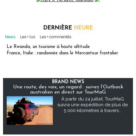
DERNIÈRE
HEURE
News
Les + lus
Les + commentés
Le Rwanda, un tourisme à haute altitude
France, Italie : randonnée dans le Mercantour frontalier
BRAND NEWS
Une route, des voix, un regard : suivez l’Outback
australien en direct sur TourMaG
À partir du 24 juillet, TourMaG
suivra une expédition de plus de
5 000 kilomètres à travers...