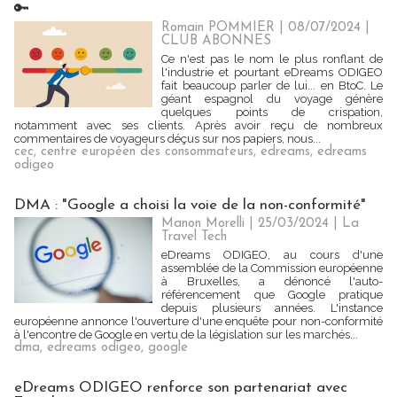
🔑
Romain POMMIER
| 08/07/2024
|
CLUB ABONNES
Ce n'est pas le nom le plus ronflant de
l'industrie et pourtant eDreams ODIGEO
fait beaucoup parler de lui... en BtoC. Le
géant espagnol du voyage génère
quelques points de crispation,
notamment avec ses clients. Après avoir reçu de nombreux
commentaires de voyageurs déçus sur nos papiers, nous...
cec
,
centre européen des consommateurs
,
edreams
,
edreams
odigeo
DMA : "Google a choisi la voie de la non-conformité"
Manon Morelli
| 25/03/2024
|
La
Travel Tech
eDreams ODIGEO, au cours d'une
assemblée de la Commission européenne
à Bruxelles, a dénoncé l'auto-
référencement que Google pratique
depuis plusieurs années. L'instance
européenne annonce l'ouverture d'une enquête pour non-conformité
à l'encontre de Google en vertu de la législation sur les marchés...
dma
,
edreams odigeo
,
google
eDreams ODIGEO renforce son partenariat avec