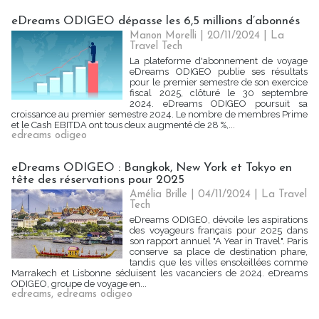
eDreams ODIGEO dépasse les 6,5 millions d’abonnés
Manon Morelli
| 20/11/2024
|
La
Travel Tech
La plateforme d'abonnement de voyage
eDreams ODIGEO publie ses résultats
pour le premier semestre de son exercice
fiscal 2025, clôturé le 30 septembre
2024. eDreams ODIGEO poursuit sa
croissance au premier semestre 2024. Le nombre de membres Prime
et le Cash EBITDA ont tous deux augmenté de 28 %,...
edreams odigeo
eDreams ODIGEO : Bangkok, New York et Tokyo en
tête des réservations pour 2025
Amélia Brille
| 04/11/2024
|
La Travel
Tech
eDreams ODIGEO, dévoile les aspirations
des voyageurs français pour 2025 dans
son rapport annuel "A Year in Travel". Paris
conserve sa place de destination phare,
tandis que les villes ensoleillées comme
Marrakech et Lisbonne séduisent les vacanciers de 2024. eDreams
ODIGEO, groupe de voyage en...
edreams
,
edreams odigeo