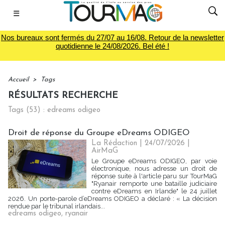
☰
Nos bureaux sont fermés du 27/07 au 16/08. Retour de la newsletter
quotidienne le 24/08/2026. Bel été !
Accueil
>
Tags
RÉSULTATS RECHERCHE
Tags (53) : edreams odigeo
Droit de réponse du Groupe eDreams ODIGEO
La Rédaction
| 24/07/2026
|
AirMaG
Le Groupe eDreams ODIGEO, par voie
électronique, nous adresse un droit de
réponse suite à l'article paru sur TourMaG
"Ryanair remporte une bataille judiciaire
contre eDreams en Irlande" le 24 juillet
2026. Un porte-parole d’eDreams ODIGEO a déclaré : « La décision
rendue par le tribunal irlandais...
edreams odigeo
,
ryanair