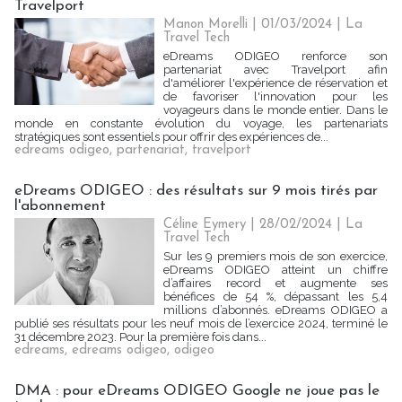
Travelport
Manon Morelli
| 01/03/2024
|
La
Travel Tech
eDreams ODIGEO renforce son
partenariat avec Travelport afin
d'améliorer l'expérience de réservation et
de favoriser l'innovation pour les
voyageurs dans le monde entier. Dans le
monde en constante évolution du voyage, les partenariats
stratégiques sont essentiels pour offrir des expériences de...
edreams odigeo
,
partenariat
,
travelport
eDreams ODIGEO : des résultats sur 9 mois tirés par
l'abonnement
Céline Eymery
| 28/02/2024
|
La
Travel Tech
Sur les 9 premiers mois de son exercice,
eDreams ODIGEO atteint un chiffre
d’affaires record et augmente ses
bénéfices de 54 %, dépassant les 5,4
millions d’abonnés. eDreams ODIGEO a
publié ses résultats pour les neuf mois de l’exercice 2024, terminé le
31 décembre 2023. Pour la première fois dans...
edreams
,
edreams odigeo
,
odigeo
DMA : pour eDreams ODIGEO Google ne joue pas le