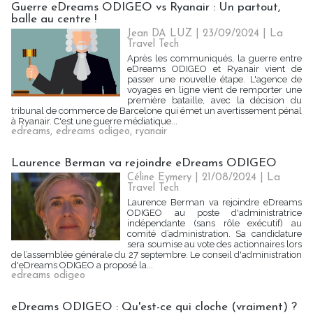
Guerre eDreams ODIGEO vs Ryanair : Un partout,
balle au centre !
Jean DA LUZ
| 23/09/2024
|
La
Travel Tech
Après les communiqués, la guerre entre
eDreams ODIGEO et Ryanair vient de
passer une nouvelle étape. L'agence de
voyages en ligne vient de remporter une
première bataille, avec la décision du
tribunal de commerce de Barcelone qui émet un avertissement pénal
à Ryanair. C'est une guerre médiatique...
edreams
,
edreams odigeo
,
ryanair
Laurence Berman va rejoindre eDreams ODIGEO
Céline Eymery
| 21/08/2024
|
La
Travel Tech
Laurence Berman va rejoindre eDreams
ODIGEO au poste d'administratrice
indépendante (sans rôle exécutif) au
comité d’administration. Sa candidature
sera soumise au vote des actionnaires lors
de l’assemblée générale du 27 septembre. Le conseil d'administration
d'eDreams ODIGEO a proposé la...
edreams odigeo
eDreams ODIGEO : Qu'est-ce qui cloche (vraiment) ?