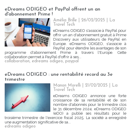
eDreams ODIGEO et PayPal offrent un an
d'abonnement Prime !
Amélia Brille
| 26/02/2025
|
La
Travel Tech
eDreams ODIGEO s'associe à PayPal pour
offrir un an d'abonnement gratuit à Prime
Discovery aux utilisateurs de PayPal en
Europe. eDreams ODIGEO, s'associe à
PayPal pour étendre les avantages de son
programme d'abonnement Prime à travers l'Europe. Cette
collaboration permet à PayPal d'offrir à ses...
collaboration
,
edreams odigeo
,
paypal
eDreams ODIGEO : une rentabilité record au 3e
trimestre
Manon Morelli
| 21/02/2025
|
La
Travel Tech
eDreams ODIGEO annonce une forte
croissance de sa rentabilité et de son
nombre d'abonnés pour le trimestre clos
le 31 décembre 2024. eDreams ODIGEO
(eDO) a publié ses résultats pour le
troisième trimestre de l'exercice fiscal 2025. La société a enregistré
une augmentation significative de sa...
edreams odigeo