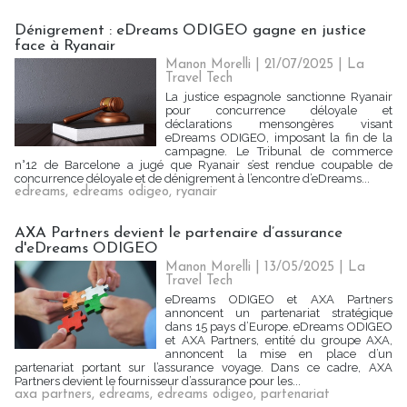
Dénigrement : eDreams ODIGEO gagne en justice
face à Ryanair
Manon Morelli
| 21/07/2025
|
La
Travel Tech
La justice espagnole sanctionne Ryanair
pour concurrence déloyale et
déclarations mensongères visant
eDreams ODIGEO, imposant la fin de la
campagne. Le Tribunal de commerce
n°12 de Barcelone a jugé que Ryanair s’est rendue coupable de
concurrence déloyale et de dénigrement à l’encontre d’eDreams...
edreams
,
edreams odigeo
,
ryanair
AXA Partners devient le partenaire d’assurance
d'eDreams ODIGEO
Manon Morelli
| 13/05/2025
|
La
Travel Tech
eDreams ODIGEO et AXA Partners
annoncent un partenariat stratégique
dans 15 pays d’Europe. eDreams ODIGEO
et AXA Partners, entité du groupe AXA,
annoncent la mise en place d’un
partenariat portant sur l’assurance voyage. Dans ce cadre, AXA
Partners devient le fournisseur d’assurance pour les...
axa partners
,
edreams
,
edreams odigeo
,
partenariat