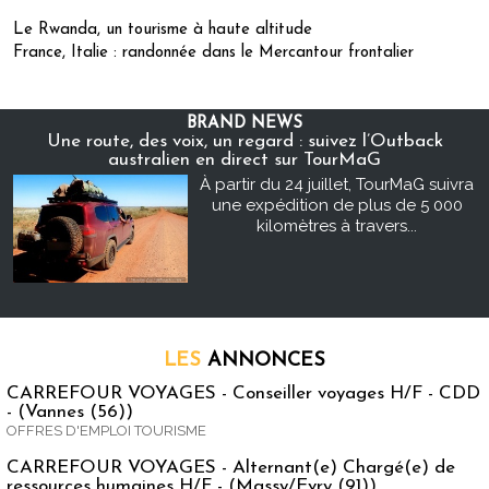
Le Rwanda, un tourisme à haute altitude
France, Italie : randonnée dans le Mercantour frontalier
BRAND NEWS
Une route, des voix, un regard : suivez l’Outback
australien en direct sur TourMaG
À partir du 24 juillet, TourMaG suivra
une expédition de plus de 5 000
kilomètres à travers...
LES
ANNONCES
CARREFOUR VOYAGES - Conseiller voyages H/F - CDD
- (Vannes (56))
OFFRES D'EMPLOI TOURISME
CARREFOUR VOYAGES - Alternant(e) Chargé(e) de
ressources humaines H/F - (Massy/Evry (91))