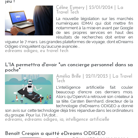
jeu !
Céline Eymery
| 23/01/2024
|
La
Travel Tech
La nouvelle législation sur les marchés
numériques (DMA) qui doit mettre fin
notamment à la mise en avant par Google
de ses propres services en haut des
résultats de recherches doit entrer en
vigueur le 7 mars. Les grandes plateformes de voyage, dont eDreams
Odigeo s'inquiètent qu'aucune avancée...
edreams odigeo
,
eu travel tech
L'IA permettra d'avoir "un concierge personnel dans sa
poche"
Amélia Brille
| 22/11/2023
|
La Travel
Tech
L'intelligence artificielle fait couler
beaucoup d'encre ces derniers mois.
Alors qu'OpenAI a retrouvé son créateur à
sa tête, Carsten Bernhard, directeur de la
technologie d'eDreams ODIGEO a donné
son avis sur cette technologie déjà très répandue dans les ordinateurs
du groupe. Pour lui, l'IA doit...
edreams
,
edreams odigeo
,
ia
,
intelligence artificielle
Benoît Crespin a quitté eDreams ODIGEO