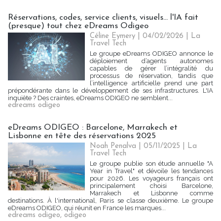
Réservations, codes, service clients, visuels... l'IA fait
(presque) tout chez eDreams Odigeo
Céline Eymery
| 04/02/2026
|
La
Travel Tech
Le groupe eDreams ODIGEO annonce le
déploiement d’agents autonomes
capables de gérer l’intégralité du
processus de réservation, tandis que
l’intelligence artificielle prend une part
prépondérante dans le développement de ses infrastructures. L'IA
inquiète ? Des craintes, eDreams ODIGEO ne semblent...
edreams odigeo
eDreams ODIGEO : Barcelone, Marrakech et
Lisbonne en tête des réservations 2025
Noah Penalva
| 05/11/2025
|
La
Travel Tech
Le groupe publie son étude annuelle "A
Year in Travel" et dévoile les tendances
pour 2026. Les voyageurs français ont
principalement choisi Barcelone,
Marrakech et Lisbonne comme
destinations. À l'international, Paris se classe deuxième. Le groupe
eDreams ODIGEO, qui réunit en France les marques...
edreams odigeo
,
odigeo