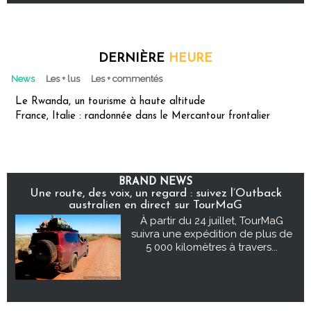
DERNIÈRE
HEURE
News
Les + lus
Les + commentés
Le Rwanda, un tourisme à haute altitude
France, Italie : randonnée dans le Mercantour frontalier
BRAND NEWS
Une route, des voix, un regard : suivez l’Outback
australien en direct sur TourMaG
À partir du 24 juillet, TourMaG
suivra une expédition de plus de
5 000 kilomètres à travers...