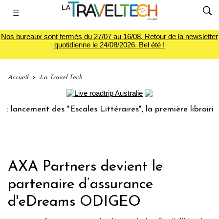
☰
Nos bureaux sont fermés du 27/07 au 16/08. Retour de la newsletter
quotidienne le 24/08/2026. Bel été !
Accueil
>
La Travel Tech
cement des "Escales Littéraires", la première librairie du v
AXA Partners devient le
partenaire d’assurance
d'eDreams ODIGEO