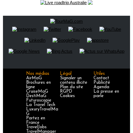
Nos médias
Légal
Utiles
AirMaG
Signaler un
Contact
Brochures en
contenu illicite
Publicité
ligne
Plan du site
Agenda
CruiseMaG
RGPD
La presse en
DestiMaG
Cookies
parle
Futuroscopie
La Travel Tech
LuxuryTravelMa
G
Partez en
France
TravelJobs
TravelManager