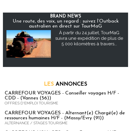
BRAND NEWS
Une route, des voix, un regard : suivez l’Outback
australien en direct sur TourMaG
À partir du 24 juillet, TourMaG
suivra une expédition de plus de
5 000 kilomètres à travers...
LES
ANNONCES
CARREFOUR VOYAGES - Conseiller voyages H/F -
CDD - (Vannes (56))
OFFRES D'EMPLOI TOURISME
CARREFOUR VOYAGES - Alternant(e) Chargé(e) de
ressources humaines H/F - (Massy/Evry (91))
ALTERNANCE / STAGES TOURISME