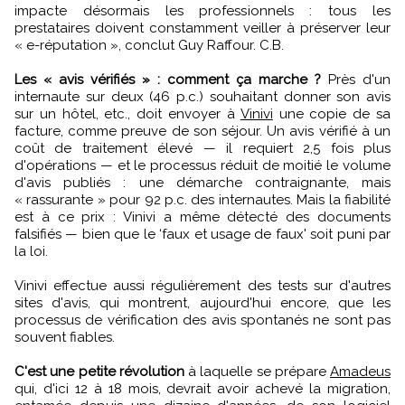
impacte désormais les professionnels : tous les
prestataires doivent constamment veiller à préserver leur
« e-réputation », conclut Guy Raffour. C.B.
Les « avis vérifiés » : comment ça marche ?
Près d'un
internaute sur deux (46 p.c.) souhaitant donner son avis
sur un hôtel, etc., doit envoyer à
Vinivi
une copie de sa
facture, comme preuve de son séjour. Un avis vérifié à un
coût de traitement élevé — il requiert 2,5 fois plus
d'opérations — et le processus réduit de moitié le volume
d'avis publiés : une démarche contraignante, mais
« rassurante » pour 92 p.c. des internautes. Mais la fiabilité
est à ce prix : Vinivi a même détecté des documents
falsifiés — bien que le ‘faux et usage de faux' soit puni par
la loi.
Vinivi effectue aussi régulièrement des tests sur d'autres
sites d'avis, qui montrent, aujourd'hui encore, que les
processus de vérification des avis spontanés ne sont pas
souvent fiables.
C'est une petite révolution
à laquelle se prépare
Amadeus
qui, d'ici 12 à 18 mois, devrait avoir achevé la migration,