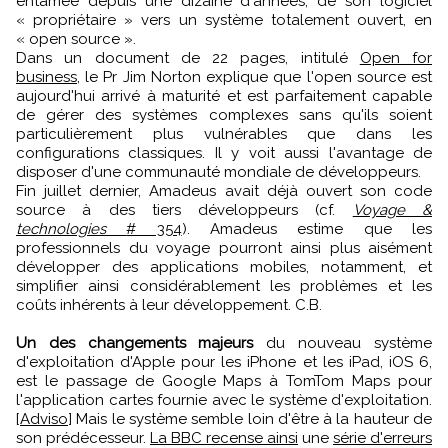
entamée depuis une dizaine d'années, de son logiciel
« propriétaire » vers un système totalement ouvert, en
« open source ».
Dans un document de 22 pages, intitulé
Open for
business
, le Pr Jim Norton explique que l'open source est
aujourd'hui arrivé à maturité et est parfaitement capable
de gérer des systèmes complexes sans qu'ils soient
particulièrement plus vulnérables que dans les
configurations classiques. Il y voit aussi l'avantage de
disposer d'une communauté mondiale de développeurs.
Fin juillet dernier, Amadeus avait déjà ouvert son code
source à des tiers développeurs (cf.
Voyage &
technologies
# 354
). Amadeus estime que les
professionnels du voyage pourront ainsi plus aisément
développer des applications mobiles, notamment, et
simplifier ainsi considérablement les problèmes et les
coûts inhérents à leur développement. C.B.
Un des changements majeurs
du nouveau système
d'exploitation d'Apple pour les iPhone et les iPad, iOS 6,
est le passage de Google Maps à TomTom Maps pour
l'application cartes fournie avec le système d'exploitation.
[
Adviso
] Mais le système semble loin d'être à la hauteur de
son prédécesseur.
La BBC recense ainsi
une
série d'erreurs