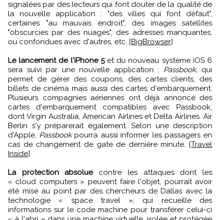
signalées par des lecteurs qui font douter de la qualité de
la nouvelle application : "des villes qui font défaut",
certaines "au mauvais endroit", des images satellites
"obscurcies par des nuages", des adresses manquantes,
ou confondues avec d'autres, etc. [
BigBrowser
]
Le lancement de l'iPhone 5
et du nouveau système iOS 6
sera suivi par une nouvelle application :
Passbook,
qui
permet de gérer des coupons, des cartes clients, des
billets de cinéma mais aussi des cartes d'embarquement.
Plusieurs compagnies aériennes ont déjà annoncé des
cartes d'embarquement compatibles avec Passbook,
dont Virgin Australia, American Airlines et Delta Airlines. Air
Berlin s'y préparerait également. Selon une description
d'Apple,
Passbook
pourra aussi informer les passagers en
cas de changement de gate de dernière minute. [
Travel
Inside
]
La protection absolue
contre les attaques dont les
« cloud computers » peuvent faire l'objet, pourrait avoir
été mise au point par des chercheurs de Dallas avec la
technologie « space travel », qui recueille des
informations sur le code machine pour transférer celui-ci
« à l'abri » dans une machine virtuelle, isolée et protégée