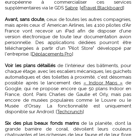
européenne à commercialiser ces services
supplémentaires via le GDS
Sabre
. [
eTravel Blackboard
]
Avant, sans doute,
ceux de toutes les autres compagnies,
mais après ceux d' American Airlines, les 4.100 pilotes d'Air
France vont recevoir un iPad afin de disposer d'une
version électronique de toute leur documentation avion
personnelle. Des applications dédiées pourront être
téléchargées à partir d'un "Pilot Store" développé par
l'entreprise. [
Déplacements Pro
]
Voir les plans détaillés
de l'intérieur des bâtiments, pour
chaque étage, avec les escaliers mécaniques, les guichets
automatiques et des toilettes à proximité, c'est désormais
possible après le lancement des
« Indoor Maps »
de
Google, qui ne propose encore que 50 plans Indoor en
France, dont. Paris Charles de Gaulle et Orly, mais pas
encore de musées populaires comme le Louvre ou le
Musée d'Orsay. La fonctionnalité est uniquement
disponible sur Android. [
Techcrunch
]
Six des plus beaux fonds marins
de la planète, dont la
grande barrière de corail, dévoilent leurs couleurs
chatoyantes et les richesses de leur faune et de leur flore