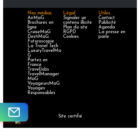
Nos médias
Légal
Utiles
AirMaG
Signaler un
Contact
Brochures en
contenu illicite
Publicité
ligne
Plan du site
Agenda
CruiseMaG
RGPD
La presse en
DestiMaG
Cookies
parle
Futuroscopie
La Travel Tech
LuxuryTravelMa
G
Partez en
France
TravelJobs
TravelManager
MaG
VoyageursMaG
Voyages
Responsables
Site certifié