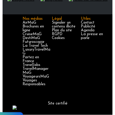
Nos médias
Légal
Utiles
AirMaG
Signaler un
Contact
Brochures en
contenu illicite
Publicité
ligne
Plan du site
Agenda
CruiseMaG
RGPD
La presse en
DestiMaG
Cookies
parle
Futuroscopie
La Travel Tech
LuxuryTravelMa
G
Partez en
France
TravelJobs
TravelManager
MaG
VoyageursMaG
Voyages
Responsables
Site certifié