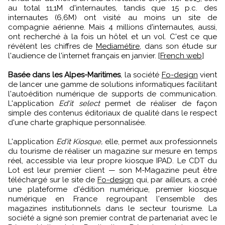
au total 11,1M d'internautes, tandis que 15 p.c. des
internautes (6,6M) ont visité au moins un site de
compagnie aérienne. Mais 4 millions d'internautes, aussi,
ont recherché à la fois un hôtel et un vol. C'est ce que
révèlent les chiffres de
Mediamétire
, dans son étude sur
l'audience de l'internet français en janvier. [
French web
]
Basée dans les Alpes-Maritimes
, la société
Fo-design
vient
de lancer une gamme de solutions informatiques facilitant
l'autoédition numérique de supports de communication.
L'application
Ed'it select
permet de réaliser de façon
simple des contenus éditoriaux de qualité dans le respect
d'une charte graphique personnalisée.
L'application
Ed'it Kiosque,
elle, permet aux professionnels
du tourisme de réaliser un magazine sur mesure en temps
réel, accessible via leur propre kiosque IPAD. Le CDT du
Lot est leur premier client — son M-Magazine peut être
téléchargé sur le site de
Fo-design
qui, par ailleurs, a créé
une plateforme d'édition numérique, premier kiosque
numérique en France regroupant l'ensemble des
magazines institutionnels dans le secteur tourisme. La
société a signé son premier contrat de partenariat avec le