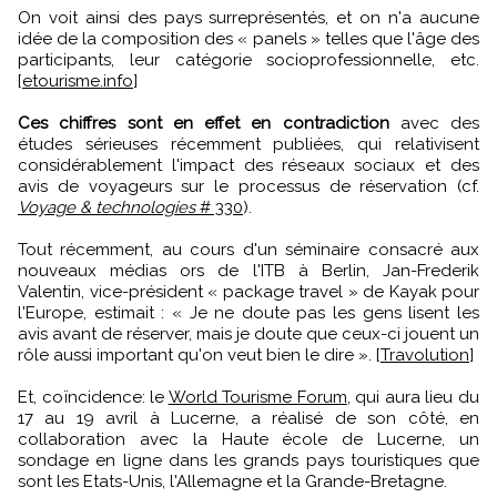
On voit ainsi des pays surreprésentés, et on n'a aucune
idée de la composition des « panels » telles que l'âge des
participants, leur catégorie socioprofessionnelle, etc.
[
etourisme.info
]
Ces chiffres sont en effet en contradiction
avec des
études sérieuses récemment publiées, qui relativisent
considérablement l'impact des réseaux sociaux et des
avis de voyageurs sur le processus de réservation (cf.
Voyage & technologies
# 330
).
Tout récemment, au cours d'un séminaire consacré aux
nouveaux médias ors de l'ITB à Berlin, Jan-Frederik
Valentin, vice-président « package travel » de Kayak pour
l'Europe, estimait : « Je ne doute pas les gens lisent les
avis avant de réserver, mais je doute que ceux-ci jouent un
rôle aussi important qu'on veut bien le dire ». [
Travolution
]
Et, coïncidence: le
World Tourisme Forum
, qui aura lieu du
17 au 19 avril à Lucerne, a réalisé de son côté, en
collaboration avec la Haute école de Lucerne, un
sondage en ligne dans les grands pays touristiques que
sont les Etats-Unis, l'Allemagne et la Grande-Bretagne.