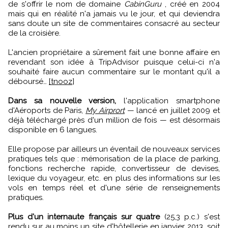
de s'offrir le nom de domaine
CabinGuru
, créé en 2004
mais qui en réalité n'a jamais vu le jour, et qui deviendra
sans doute un site de commentaires consacré au secteur
de la croisière.
L'ancien propriétaire a sûrement fait une bonne affaire en
revendant son idée à TripAdvisor puisque celui-ci n'a
souhaité faire aucun commentaire sur le montant qu'il a
déboursé…
[tnooz
]
Dans sa nouvelle version,
l'application smartphone
d'Aéroports de Paris,
My Airprort
— lancé en juillet 2009 et
déjà téléchargé près d'un million de fois — est désormais
disponible en 6 langues.
Elle propose par ailleurs un éventail de nouveaux services
pratiques tels que : mémorisation de la place de parking,
fonctions recherche rapide, convertisseur de devises,
lexique du voyageur, etc. en plus des informations sur les
vols en temps réel et d'une série de renseignements
pratiques.
Plus d'un internaute français sur quatre
(25,3 p.c.) s'est
rendu sur au moins un site d'hôtellerie en janvier 2013, soit