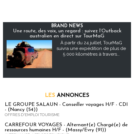
BRAND NEWS
Une route, des voix, un regard : suivez l’Outback
australien en direct sur TourMaG
À partir du 24 juillet, TourMaG
suivra une expédition de plus de
5 000 kilomètres à travers...
LES
ANNONCES
LE GROUPE SALAUN - Conseiller voyages H/F - CDI
- (Nancy (54))
OFFRES D'EMPLOI TOURISME
CARREFOUR VOYAGES - Alternant(e) Chargé(e) de
ressources humaines H/F - (Massy/Evry (91))