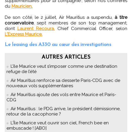
supplémentaires pour la compagnie
", selon nos confrères
du
Mauricien.
De son côté, le 2 juillet, Air Mauritius a suspendu,
à titre
conservatoire
, sept membres de son top management,
dont
Laurent Recoura,
Chief Commercial Officer, selon
L'Express Maurice.
Le leasing des A330 au cœur des investigations
AUTRES ARTICLES
L’île Maurice veut s’imposer comme une destination
refuge de l’été
Air Mauritius renforce sa desserte Paris-CDG avec de
nouveaux vols supplémentaires
Air Mauritius ajoute des vols entre Maurice et Paris-
CDG
Air Mauritius : le PDG arrive, le président démissionne,
retour de la cacophonie ?
L'Île Maurice veut ouvrir son ciel, French bee en
embuscade ! [ABO]