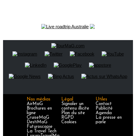
Nos médias
Légal
Utiles
AirMaG
Signaler un
Contact
Brochures en
contenu illicite
Publicité
ligne
Plan du site
Agenda
CruiseMaG
RGPD
La presse en
DestiMaG
Cookies
parle
Futuroscopie
La Travel Tech
LuxuryTravelMa