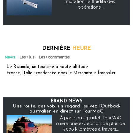
mutation, la fluidité des
opérations...
DERNIÈRE
HEURE
News
Les + lus
Les + commentés
Le Rwanda, un tourisme à haute altitude
France, Italie : randonnée dans le Mercantour frontalier
BRAND NEWS
Une route, des voix, un regard : suivez l’Outback
australien en direct sur TourMaG
À partir du 24 juillet, TourMaG
suivra une expédition de plus de
5 000 kilomètres à travers...