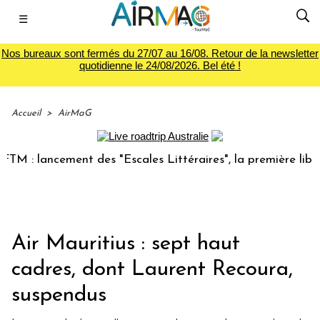
☰
Nos bureaux sont fermés du 27/07 au 16/08. Retour de la newsletter
quotidienne le 24/08/2026. Bel été !
Accueil
>
AirMaG
 lancement des "Escales Littéraires", la première librairie 
Air Mauritius : sept haut
cadres, dont Laurent Recoura,
suspendus