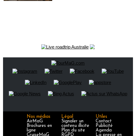
Nos médias
Légal
Utiles
AirMaG
Signaler un
Contact
Brochures en
contenu illicite
Publicité
ligne
Plan du site
Agenda
CruiseMaG
RGPD
La presse en