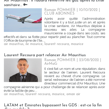
Air Mauritius : il faudra remettre les gaz après la crise
sanitaire... 🔑
Romain POMMIER
| 10/10/2022
|
CLUB ABONNES
Après avoir quitté l'administration
volontaire il y a tout juste un an, et après
la crise sanitaire, Air Mauritius déploie à
nouveau ses ailes. La compagnie
mauricienne a coupé dans ses coûts, ses
effectifs et dans sa flotte pour repartir pied au plancher. Tout comme
l'Office de tourisme de l'île,...
air mauritius
,
ile maurice
,
laurent recoura
,
maurice
Laurent Recoura part relancer Air Mauritius
Romain POMMIER
| 23/08/2022
|
AirMaG
Il s'est fait un nom et une réputation, dans
le secteur de l'aérien, Laurent Recoura
revient au chevet d'une compagnie. Le
serial redresseur de l'aérien a été nommé
directeur commercial d'Air Mauritius. Une
compagnie aérienne qui a pour challenge de se relancer après avoir
évité la faillite de peu....
air mauritius
,
laurent recoura
,
maurice
,
oman air
LATAM et Emirates bypassent les GDS : est-ce la fin