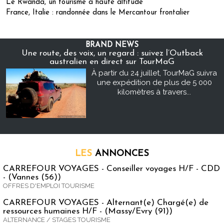
Le Rwanda, un tourisme à haute altitude
France, Italie : randonnée dans le Mercantour frontalier
BRAND NEWS
Une route, des voix, un regard : suivez l’Outback
australien en direct sur TourMaG
À partir du 24 juillet, TourMaG suivra
une expédition de plus de 5 000
kilomètres à travers...
LES
ANNONCES
CARREFOUR VOYAGES - Conseiller voyages H/F - CDD
- (Vannes (56))
OFFRES D'EMPLOI TOURISME
CARREFOUR VOYAGES - Alternant(e) Chargé(e) de
ressources humaines H/F - (Massy/Evry (91))
ALTERNANCE / STAGES TOURISME