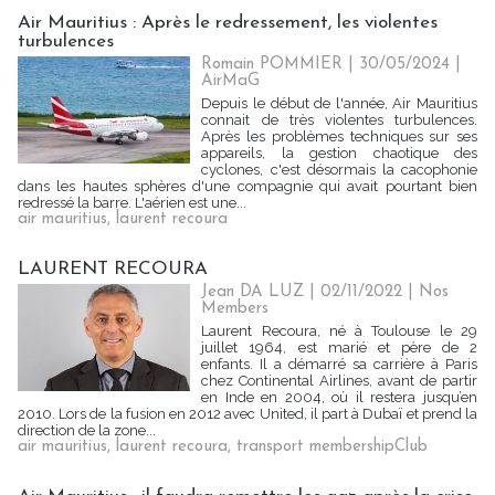
Air Mauritius : Après le redressement, les violentes
turbulences
Romain POMMIER
| 30/05/2024
|
AirMaG
Depuis le début de l'année, Air Mauritius
connait de très violentes turbulences.
Après les problèmes techniques sur ses
appareils, la gestion chaotique des
cyclones, c'est désormais la cacophonie
dans les hautes sphères d'une compagnie qui avait pourtant bien
redressé la barre. L'aérien est une...
air mauritius
,
laurent recoura
LAURENT RECOURA
Jean DA LUZ
| 02/11/2022
|
Nos
Members
Laurent Recoura, né à Toulouse le 29
juillet 1964, est marié et père de 2
enfants. Il a démarré sa carrière à Paris
chez Continental Airlines, avant de partir
en Inde en 2004, où il restera jusqu’en
2010. Lors de la fusion en 2012 avec United, il part à Dubaï et prend la
direction de la zone...
air mauritius
,
laurent recoura
,
transport membershipClub