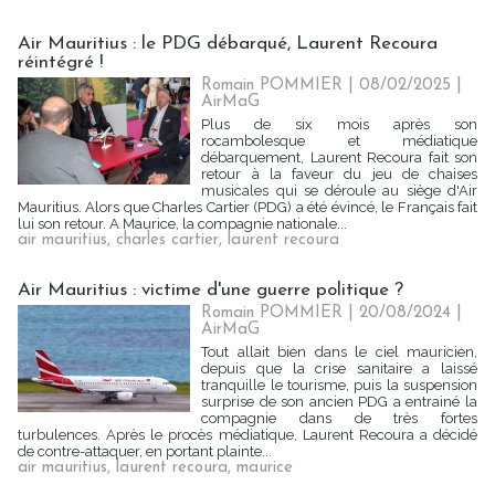
Air Mauritius : le PDG débarqué, Laurent Recoura
réintégré !
Romain POMMIER
| 08/02/2025
|
AirMaG
Plus de six mois après son
rocambolesque et médiatique
débarquement, Laurent Recoura fait son
retour à la faveur du jeu de chaises
musicales qui se déroule au siège d'Air
Mauritius. Alors que Charles Cartier (PDG) a été évincé, le Français fait
lui son retour. A Maurice, la compagnie nationale...
air mauritius
,
charles cartier
,
laurent recoura
Air Mauritius : victime d'une guerre politique ?
Romain POMMIER
| 20/08/2024
|
AirMaG
Tout allait bien dans le ciel mauricien,
depuis que la crise sanitaire a laissé
tranquille le tourisme, puis la suspension
surprise de son ancien PDG a entrainé la
compagnie dans de très fortes
turbulences. Après le procès médiatique, Laurent Recoura a décidé
de contre-attaquer, en portant plainte...
air mauritius
,
laurent recoura
,
maurice