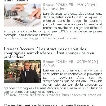
d'un modèle ?
Romain POMMIER
| 25/02/2021
|
La Travel Tech
L'année 2021 sera celle des ajustements
dans la distribution touristique. Après un
exercice dans le rouge, le tourisme
pourrait bien faire un grand ménage et
même sa révolution. En grande difficulté
et toujours sous protection juridique, LATAM a décidé de se passer
d'Amadeus, tout comme Emirates...
amadeus
,
emirates
,
gds
,
latam
,
laurent recoura
Laurent Recoura : "Les structures de coût des
compagnies sont obsolètes, il faut changer cela en
profondeur"
Romain POMMIER
| 09/12/2020
|
AirMaG
L'aérien sortira fortement changé par la
crise sanitaire et économique provoquée
par la covid-19. Avec ses 30
d'expériences que ce soit aux Etats-Unis
ou en Asie, au sein de la direction de
grandes compagnies, Laurent Recoura nous livre sa vision du futur de
l'aérien et des compagnies aériennes....
737 max
,
aerien
,
air france
,
emirates
,
laurent recoura
,
oman air
Oman Air : qui est le Français Laurent Recoura, le