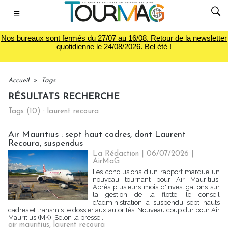
☰
Nos bureaux sont fermés du 27/07 au 16/08. Retour de la newsletter
quotidienne le 24/08/2026. Bel été !
Accueil
>
Tags
RÉSULTATS RECHERCHE
Tags (10) : laurent recoura
Air Mauritius : sept haut cadres, dont Laurent
Recoura, suspendus
La Rédaction
| 06/07/2026
|
AirMaG
Les conclusions d'un rapport marque un
nouveau tournant pour Air Mauritius.
Après plusieurs mois d'investigations sur
la gestion de la flotte, le conseil
d'administration a suspendu sept hauts
cadres et transmis le dossier aux autorités. Nouveau coup dur pour Air
Mauritius (MK). Selon la presse...
air mauritius
,
laurent recoura