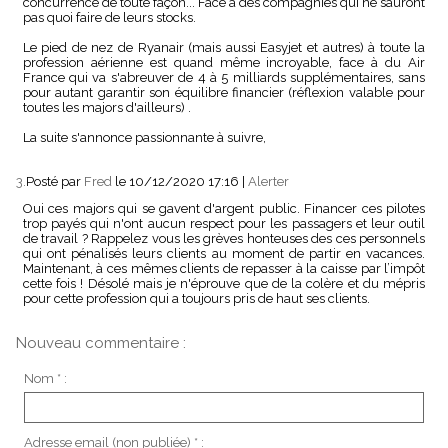
concurrence de toute façon... Face à des compagnies qui ne sauront
pas quoi faire de leurs stocks.
Le pied de nez de Ryanair (mais aussi Easyjet et autres) à toute la
profession aérienne est quand même incroyable, face à du Air
France qui va s'abreuver de 4 à 5 milliards supplémentaires, sans
pour autant garantir son équilibre financier (réflexion valable pour
toutes les majors d'ailleurs) .
La suite s'annonce passionnante à suivre,
3.
Posté par
Fred
le 10/12/2020 17:16
|
Alerter
Oui ces majors qui se gavent d'argent public. Financer ces pilotes
trop payés qui n'ont aucun respect pour les passagers et leur outil
de travail ? Rappelez vous les grèves honteuses des ces personnels
qui ont pénalisés leurs clients au moment de partir en vacances.
Maintenant, à ces mêmes clients de repasser à la caisse par l’impôt
cette fois ! Désolé mais je n'éprouve que de la colère et du mépris
pour cette profession qui a toujours pris de haut ses clients.
Nouveau commentaire :
Nom * :
Adresse email (non publiée) * :