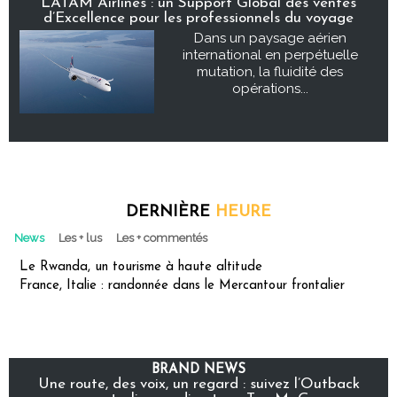
LATAM Airlines : un Support Global des ventes
d’Excellence pour les professionnels du voyage
Dans un paysage aérien
international en perpétuelle
mutation, la fluidité des
opérations...
DERNIÈRE
HEURE
News
Les + lus
Les + commentés
Le Rwanda, un tourisme à haute altitude
France, Italie : randonnée dans le Mercantour frontalier
BRAND NEWS
Une route, des voix, un regard : suivez l’Outback