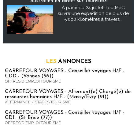
australien en direct sur TourMaG
À partir du 24 juillet, TourMaG
suivra une expédition de plus de
5 000 kilomètres à travers...
LES
ANNONCES
CARREFOUR VOYAGES - Conseiller voyages H/F -
CDD - (Vannes (56))
OFFRES D'EMPLOI TOURISME
CARREFOUR VOYAGES - Alternant(e) Chargé(e) de
ressources humaines H/F - (Massy/Evry (91))
ALTERNANCE / STAGES TOURISME
CARREFOUR VOYAGES - Conseiller voyages H/F -
CDI - (St Brice (77))
OFFRES D'EMPLOI TOURISME