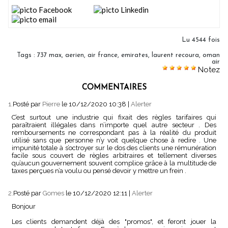
Lu 4544 fois
Tags
:
737 max
,
aerien
,
air france
,
emirates
,
laurent recoura
,
oman
air
Notez
COMMENTAIRES
1.
Posté par
Pierre
le 10/12/2020 10:38
|
Alerter
C’est surtout une industrie qui fixait des règles tarifaires qui
paraîtraient illégales dans n’importe quel autre secteur . Des
remboursements ne correspondant pas à la réalité du produit
utilisé sans que personne n’y voit quelque chose à redire . Une
impunité totale à s’octroyer sur le dos des clients une rémunération
facile sous couvert de règles arbitraires et tellement diverses
qu’aucun gouvernement souvent complice grâce à la multitude de
taxes perçues n’a voulu ou pensé devoir y mettre un frein .
2.
Posté par
Gomes
le 10/12/2020 12:11
|
Alerter
Bonjour
Les clients demandent déjà des "promos", et feront jouer la