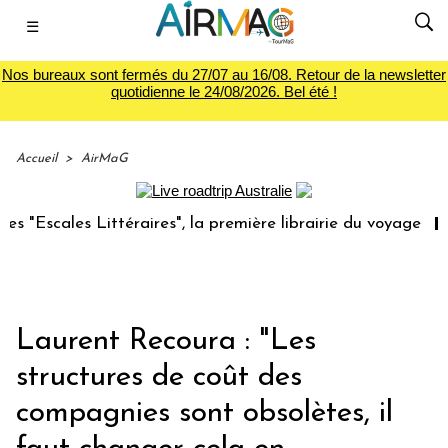
☰
Nos bureaux sont fermés du 27/07 au 16/08. Retour de la newsletter
quotidienne le 24/08/2026. Bel été !
Accueil
>
AirMaG
ittéraires", la première librairie du voyage
Le groupe S
Laurent Recoura : "Les
structures de coût des
compagnies sont obsolètes, il