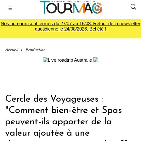
☰
Nos bureaux sont fermés du 27/07 au 16/08. Retour de la newsletter
quotidienne le 24/08/2026. Bel été !
Accueil
>
Production
Cercle des Voyageuses :
"Comment bien-être et Spas
peuvent-ils apporter de la
valeur ajoutée à une