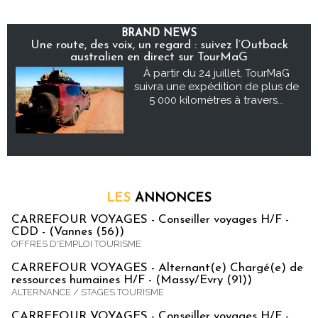
BRAND NEWS
Une route, des voix, un regard : suivez l’Outback
australien en direct sur TourMaG
À partir du 24 juillet, TourMaG
suivra une expédition de plus de
5 000 kilomètres à travers...
LES
ANNONCES
CARREFOUR VOYAGES - Conseiller voyages H/F -
CDD - (Vannes (56))
OFFRES D'EMPLOI TOURISME
CARREFOUR VOYAGES - Alternant(e) Chargé(e) de
ressources humaines H/F - (Massy/Evry (91))
ALTERNANCE / STAGES TOURISME
CARREFOUR VOYAGES - Conseiller voyages H/F -