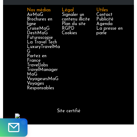
Nos médias
Légal
Utiles
AirMaG
Signaler un
Contact
Brochures en
contenu illicite
Publicité
ligne
Plan du site
Agenda
CruiseMaG
RGPD
La presse en
DestiMaG
Cookies
parle
Futuroscopie
La Travel Tech
LuxuryTravelMa
G
Partez en
France
TravelJobs
TravelManager
MaG
VoyageursMaG
Voyages
Responsables
Site certifié