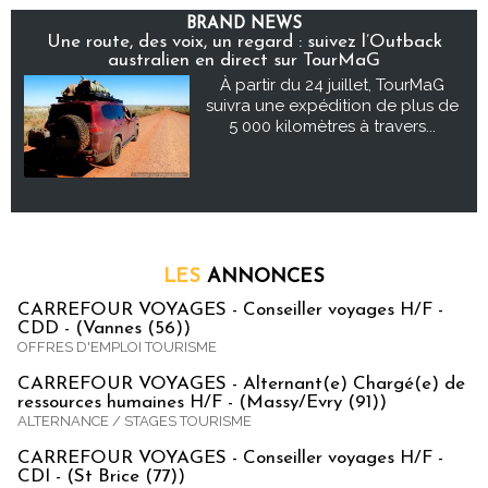
BRAND NEWS
Une route, des voix, un regard : suivez l’Outback
australien en direct sur TourMaG
À partir du 24 juillet, TourMaG
suivra une expédition de plus de
5 000 kilomètres à travers...
LES
ANNONCES
CARREFOUR VOYAGES - Conseiller voyages H/F -
CDD - (Vannes (56))
OFFRES D'EMPLOI TOURISME
CARREFOUR VOYAGES - Alternant(e) Chargé(e) de
ressources humaines H/F - (Massy/Evry (91))
ALTERNANCE / STAGES TOURISME
CARREFOUR VOYAGES - Conseiller voyages H/F -
CDI - (St Brice (77))