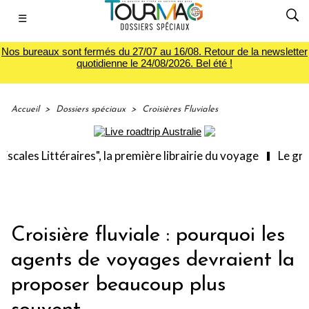
☰
Nos bureaux sont fermés du 27/07 au 16/08. Retour de la newsletter
quotidienne le 24/08/2026. Bel été !
Accueil
>
Dossiers spéciaux
>
Croisières Fluviales
 Littéraires", la première librairie du voyage
Le groupe S
Croisière fluviale : pourquoi les
agents de voyages devraient la
proposer beaucoup plus