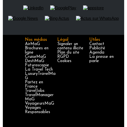
Nos médias
Légal
Utiles
AirMaG
Signaler un
Contact
Brochures en
contenu illicite
Publicité
ligne
Plan du site
Agenda
CruiseMaG
RGPD
La presse en
DestiMaG
Cookies
parle
Futuroscopie
La Travel Tech
LuxuryTravelMa
G
Partez en
France
TravelJobs
TravelManager
MaG
VoyageursMaG
Voyages
Responsables