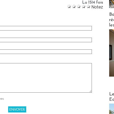
Lu 1514 fois
Notez
Bo
ré
le
Distribu
Le
Ed
res