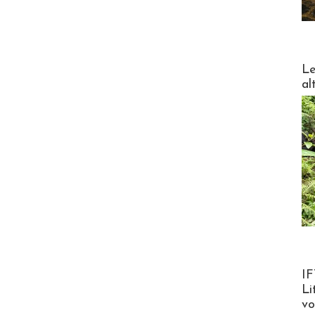
DESTI
Le
al
Product
IF
Li
v