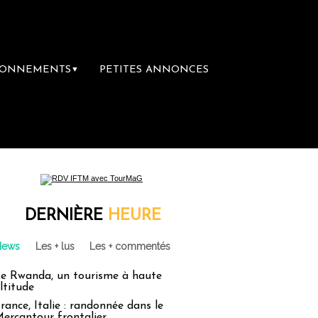
BONNEMENTS
PETITES ANNONCES
▼
DERNIÈRE
HEURE
News
Les + lus
Les + commentés
e Rwanda, un tourisme à haute
ltitude
rance, Italie : randonnée dans le
ercantour frontalier