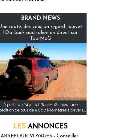
BRAND NEWS
Une route, des voix, un regard : suivez
l’Outback australien en direct sur
TourMaG
À partir du 24 juillet, TourMaG suivra une
pédition de plus de 5 000 kilomètres à travers...
LES
ANNONCES
ARREFOUR VOYAGES - Conseiller