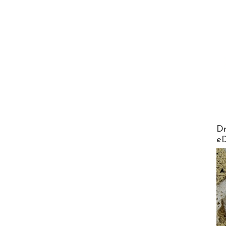
AirMa
Dr
e