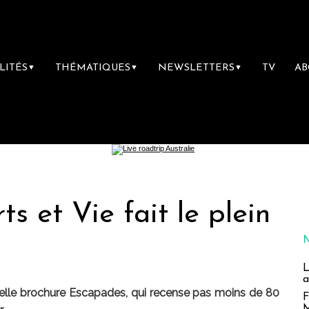
LITÉS
THÉMATIQUES
NEWSLETTERS
TV
A
▼
▼
▼
s et Vie fait le plein
L
a
uvelle brochure Escapades, qui recense pas moins de 80
F
M