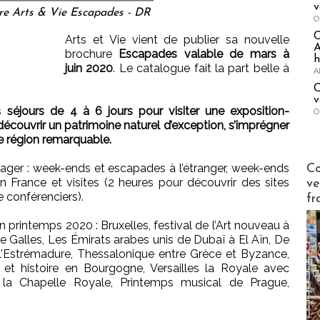
v
re Arts & Vie Escapades - DR
O
Arts et Vie vient de publier sa nouvelle
A
brochure
Escapades valable de mars à
h
juin 2020
. Le catalogue fait la part belle à
A
C
v
es
séjours de 4 à 6 jours pour visiter une exposition-
O
écouvrir un patrimoine naturel d’exception, s’imprégner
ne région remarquable.
Publi-n
ager : week-ends et escapades à l’étranger, week-ends
Co
 France et visites (2 heures pour découvrir des sites
ve
e conférenciers).
fr
 printemps 2020 : Bruxelles, festival de l’Art nouveau à
 de Galles, Les Émirats arabes unis de Dubaï à El Aïn, De
’Estrémadure, Thessalonique entre Grèce et Byzance,
t et histoire en Bourgogne, Versailles la Royale avec
la Chapelle Royale, Printemps musical de Prague,