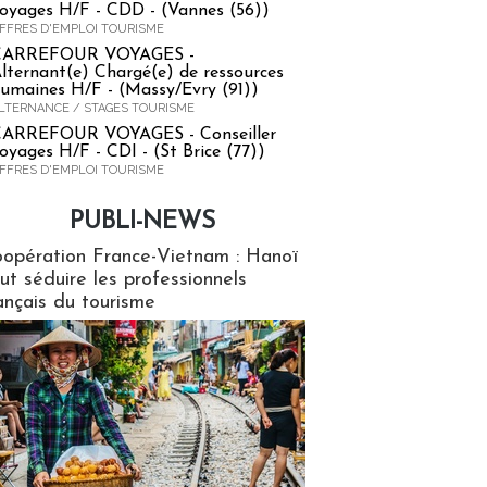
oyages H/F - CDD - (Vannes (56))
FFRES D'EMPLOI TOURISME
CARREFOUR VOYAGES -
lternant(e) Chargé(e) de ressources
umaines H/F - (Massy/Evry (91))
LTERNANCE / STAGES TOURISME
ARREFOUR VOYAGES - Conseiller
oyages H/F - CDI - (St Brice (77))
FFRES D'EMPLOI TOURISME
PUBLI-NEWS
ews
opération France-Vietnam : Hanoï
ut séduire les professionnels
ançais du tourisme