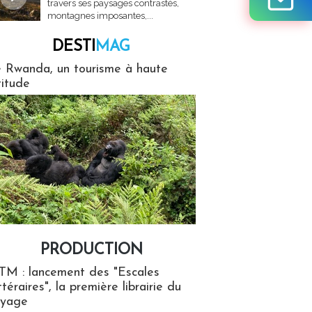
travers ses paysages contrastés,
montagnes imposantes,...
DESTI
MAG
MAG
 Rwanda, un tourisme à haute
titude
PRODUCTION
ion
TM : lancement des "Escales
ttéraires", la première librairie du
oyage