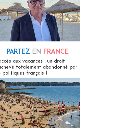
PARTEZ
EN
FRANCE
 en France
accès aux vacances : un droit
achevé totalement abandonné par
s politiques français !