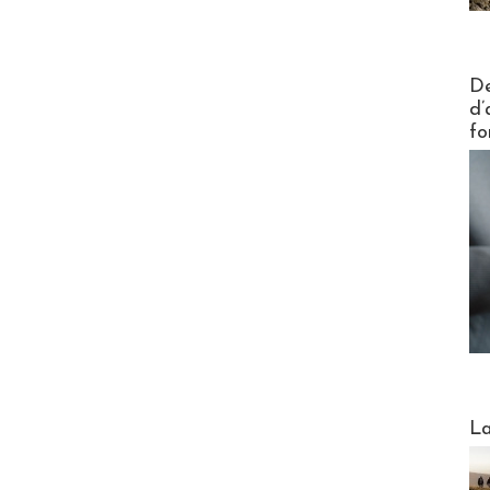
Actus V
De
d’
fo
Webinai
La