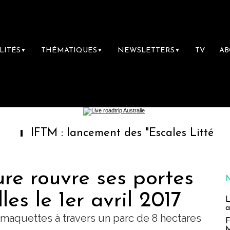
LITÉS
THÉMATIQUES
NEWSLETTERS
TV
A
▼
▼
▼
TM : lancement des "Escales Littéraires", la 
re rouvre ses portes
les le 1er avril 2017
L
a
 maquettes à travers un parc de 8 hectares
F
M