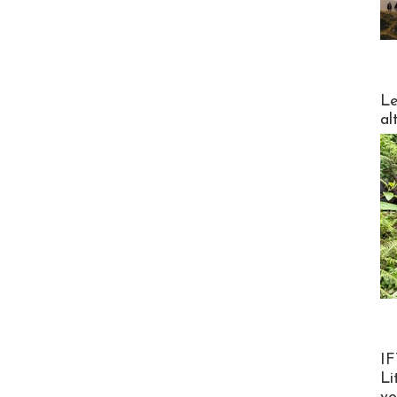
DESTI
Le
al
Product
IF
Li