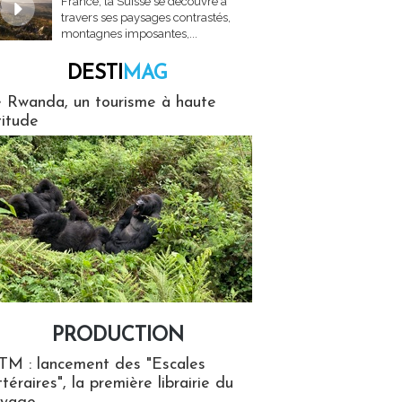
France, la Suisse se découvre à
travers ses paysages contrastés,
montagnes imposantes,...
DESTI
MAG
MAG
 Rwanda, un tourisme à haute
titude
PRODUCTION
ion
TM : lancement des "Escales
ttéraires", la première librairie du