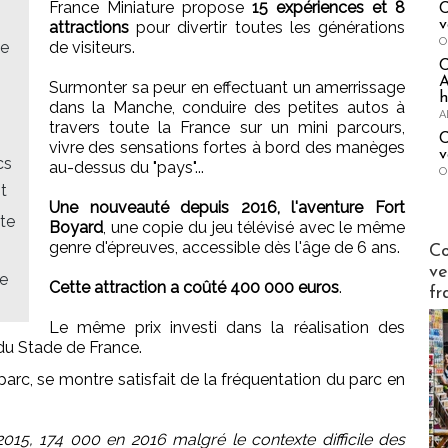
France Miniature propose
15 expériences et 8
C
v
attractions
pour divertir toutes les générations
O
ve
de visiteurs.
A
Surmonter sa peur en effectuant un amerrissage
h
dans la Manche, conduire des petites autos à
A
travers toute la France sur un mini parcours,
C
vivre des sensations fortes à bord des manèges
v
cs
au-dessus du "pays"...
O
t
Une nouveauté depuis 2016, l'aventure Fort
ite
Boyard
, une copie du jeu télévisé avec le même
Publi-n
genre d'épreuves, accessible dès l'âge de 6 ans.
Co
ve
de
Cette attraction a coûté 400 000 euros
.
fr
Le même prix investi dans la réalisation des
 du Stade de France.
 parc, se montre satisfait de la fréquentation du parc en
015, 174 000 en 2016 malgré le contexte difficile des