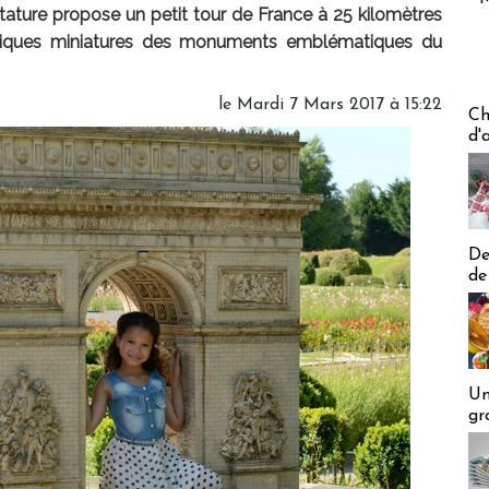
nitature propose un petit tour de France à 25 kilomètres
épliques miniatures des monuments emblématiques du
le Mardi 7 Mars 2017 à 15:22
Les off
Ch
d'
De
de
Un
gr