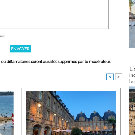
res
x ou diffamatoires seront aussitôt supprimés par le modérateur.
Partez
L’
in
<
>
le