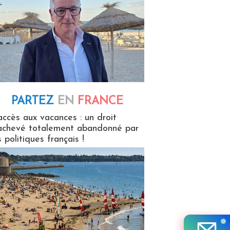
PARTEZ
EN
FRANCE
 en France
accès aux vacances : un droit
achevé totalement abandonné par
s politiques français !