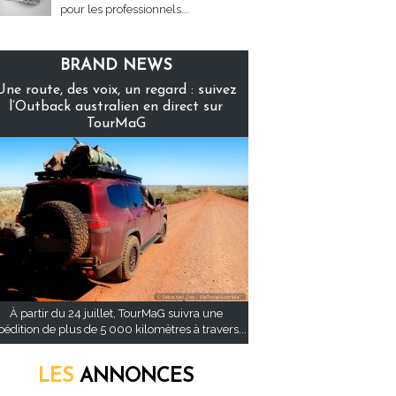
pour les professionnels...
BRAND NEWS
Une route, des voix, un regard : suivez
l’Outback australien en direct sur
TourMaG
À partir du 24 juillet, TourMaG suivra une
pédition de plus de 5 000 kilomètres à travers...
LES
ANNONCES