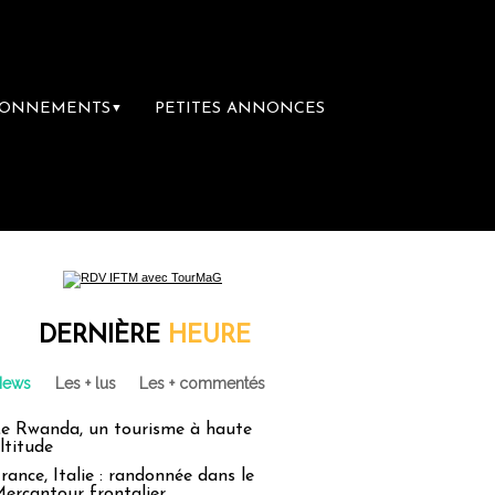
BONNEMENTS
PETITES ANNONCES
▼
première librairie du voyage
Le groupe Sai
DERNIÈRE
HEURE
News
Les + lus
Les + commentés
e Rwanda, un tourisme à haute
ltitude
rance, Italie : randonnée dans le
ercantour frontalier