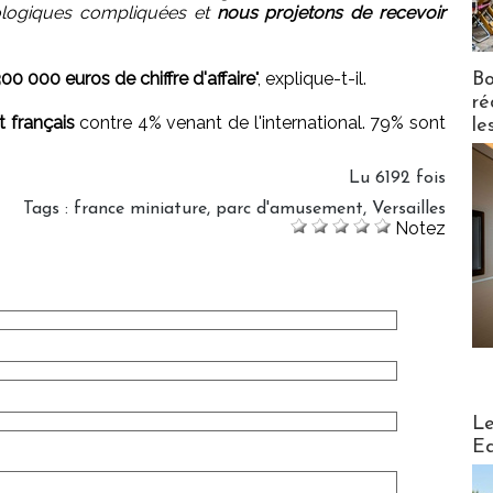
rologiques compliquées et
nous projetons de recevoir
00 000 euros de chiffre d'affaire
", explique-t-il.
Bo
ré
t français
contre 4% venant de l'international. 79% sont
le
Lu 6192 fois
Tags
:
france miniature
,
parc d'amusement
,
Versailles
Notez
Distribu
Le
Ed