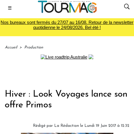
☰
Nos bureaux sont fermés du 27/07 au 16/08. Retour de la newsletter
quotidienne le 24/08/2026. Bel été !
Accueil
>
Production
Hiver : Look Voyages lance son
offre Primos
Rédigé par
La Rédaction
le Lundi 19 Juin 2017 à 12:32