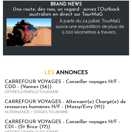
BRAND NEWS
Une route, des voix, un regard : suivez l’Outback
australien en direct sur TourMaG
À partir du 24 juillet, TourMaG
suivra une expédition de plus de
5 000 kilomètres à travers...
LES
ANNONCES
CARREFOUR VOYAGES - Conseiller voyages H/F -
CDD - (Vannes (56))
OFFRES D'EMPLOI TOURISME
CARREFOUR VOYAGES - Alternant(e) Chargé(e) de
ressources humaines H/F - (Massy/Evry (91))
ALTERNANCE / STAGES TOURISME
CARREFOUR VOYAGES - Conseiller voyages H/F -
CDI - (St Brice (77))
OFFRES D'EMPLOI TOURISME