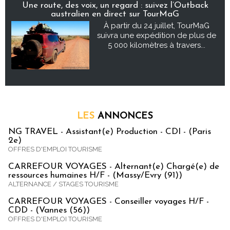
Une route, des voix, un regard : suivez l’Outback
australien en direct sur TourMaG
À partir du 24 juillet, TourMaG
suivra une expédition de plus de
5 000 kilomètres à travers...
LES
ANNONCES
NG TRAVEL - Assistant(e) Production - CDI - (Paris
2e)
OFFRES D'EMPLOI TOURISME
CARREFOUR VOYAGES - Alternant(e) Chargé(e) de
ressources humaines H/F - (Massy/Evry (91))
ALTERNANCE / STAGES TOURISME
CARREFOUR VOYAGES - Conseiller voyages H/F -
CDD - (Vannes (56))
OFFRES D'EMPLOI TOURISME