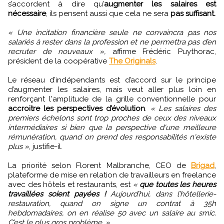
s’accordent à dire qu’
augmenter les salaires est
nécessaire
, ils pensent aussi que cela ne sera
pas suffisant.
« Une incitation financière seule ne convaincra pas nos
salariés à rester dans la profession et ne permettra pas d’en
recruter de nouveaux »,
affirme Frédéric Puythorac,
président de la coopérative
The Originals
.
Le réseau d’indépendants est d’accord sur le principe
d’augmenter les salaires, mais veut aller plus loin en
renforçant l'amplitude de la grille conventionnelle pour
accroitre les perspectives d’évolution
.
« Les salaires des
premiers échelons sont trop proches de ceux des niveaux
intermédiaires si bien que la perspective d'une meilleure
rémunération, quand on prend des responsabilités n'existe
plus »
, justifie-il.
La priorité selon Florent Malbranche, CEO de
Brigad
,
plateforme de mise en relation de travailleurs en freelance
avec des hôtels et restaurants, est
«
que toutes les heures
travaillées soient payées !
Aujourd’hui, dans l’hôtellerie-
restauration, quand on signe un contrat à 35h
hebdomadaires, on en réalise 50 avec un salaire au smic.
C’est le plus gros problème. »