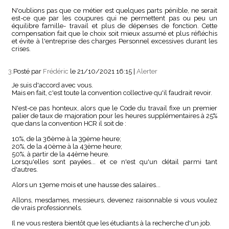
N'oublions pas que ce métier est quelques parts pénible, ne serait
est-ce que par les coupures qui ne permettent pas ou peu un
équilibre famille- travail et plus de dépenses de fonction. Cette
compensation fait que le choix soit mieux assumé et plus réfléchis
et évite à l'entreprise des charges Personnel excessives durant les
crises.
3.
Posté par
Frédéric
le 21/10/2021 16:15
|
Alerter
Je suis d'accord avec vous.
Mais en fait, c'est toute la convention collective qu'il faudrait revoir.
N'est-ce pas honteux, alors que le Code du travail fixe un premier
palier de taux de majoration pour les heures supplémentaires à 25%
que dans la convention HCR il soit de :
10%, de la 36ème à la 39ème heure;
20%, de la 40ème à la 43ème heure;
50%, à partir de la 44ème heure.
Lorsqu'elles sont payées... et ce n'est qu'un détail parmi tant
d'autres.
Alors un 13eme mois et une hausse des salaires...
Allons, mesdames, messieurs, devenez raisonnable si vous voulez
de vrais professionnels.
Il ne vous restera bientôt que les étudiants à la recherche d'un job.