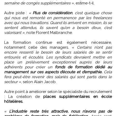
semaine de congés supplémentaires »,
estime-t-il.
Autre piste :
«
Plus de considération
, c’est quelque chose
qui nous est remonté en permanence par les freelances
avec qui nous travaillons. Quand ils arrivent en mission, ils se
sentent attendus, ils savent qu’on a besoin d’eux, c’est
valorisant »
, note Florent Malbranche.
La formation continue est également nécessaire,
notamment celle des managers.
« Certains n’ont pas
encore ressenti le besoin de leurs salariés de se sentir
entourés et écoutés. Les syndicats devraient mettre en
place un prélèvement exceptionnel auprès de leurs
adhérents pour créer un
fonds de formation dédié au
management sur ces aspects d’écoute et d’empathie.
Cela
fera peut-être revenir des salariés qui sont partis dans le
secteur »
, selon Alain Jacob.
Autre point à améliorer selon le spécialiste du recrutement
: La création de
places supplémentaires en école
hôtelières.
«
L’industrie reste très attractive, nous n’avons pas de