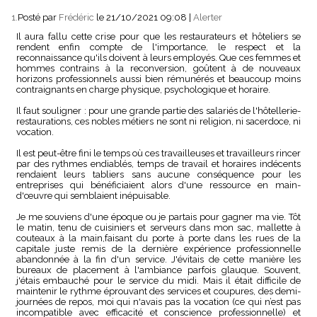
1.
Posté par
Frédéric
le 21/10/2021 09:08
|
Alerter
Il aura fallu cette crise pour que les restaurateurs et hôteliers se
rendent enfin compte de l'importance, le respect et la
reconnaissance qu'ils doivent à leurs employés. Que ces femmes et
hommes contrains à la reconversion, goûtent à de nouveaux
horizons professionnels aussi bien rémunérés et beaucoup moins
contraignants en charge physique, psychologique et horaire.
Il faut souligner : pour une grande partie des salariés de l'hôtellerie-
restaurations, ces nobles métiers ne sont ni religion, ni sacerdoce, ni
vocation.
Il est peut-être fini le temps où ces travailleuses et travailleurs rincer
par des rythmes endiablés, temps de travail et horaires indécents
rendaient leurs tabliers sans aucune conséquence pour les
entreprises qui bénéficiaient alors d'une ressource en main-
d'œuvre qui semblaient inépuisable.
Je me souviens d'une époque ou je partais pour gagner ma vie. Tôt
le matin, tenu de cuisiniers et serveurs dans mon sac, mallette à
couteaux à la main,faisant du porte à porte dans les rues de la
capitale juste remis de la dernière expérience professionnelle
abandonnée à la fin d'un service. J'évitais de cette manière les
bureaux de placement à l'ambiance parfois glauque. Souvent,
j'étais embauché pour le service du midi. Mais il était difficile de
maintenir le rythme éprouvant des services et coupures, des demi-
journées de repos, moi qui n'avais pas la vocation (ce qui n’est pas
incompatible avec efficacité et conscience professionnelle) et