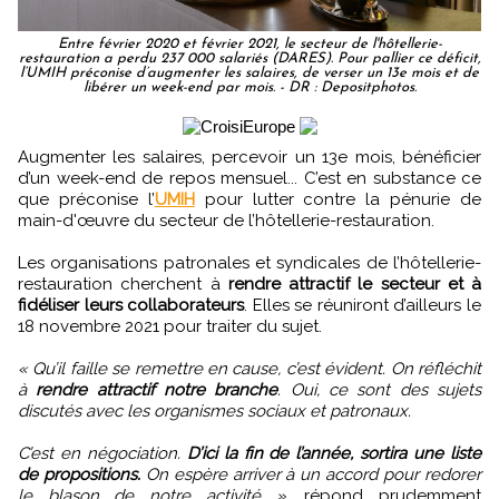
Entre février 2020 et février 2021, le secteur de l'hôtellerie-
restauration a perdu 237 000 salariés (DARES). Pour pallier ce déficit,
l’UMIH préconise d’augmenter les salaires, de verser un 13e mois et de
libérer un week-end par mois. - DR : Depositphotos.
Augmenter les salaires, percevoir un 13e mois, bénéficier
d’un week-end de repos mensuel... C’est en substance ce
que préconise l’
UMIH
pour lutter contre la pénurie de
main-d'œuvre du secteur de l’hôtellerie-restauration.
Les organisations patronales et syndicales de l’hôtellerie-
restauration cherchent à
rendre attractif le secteur et à
fidéliser leurs collaborateurs
. Elles se réuniront d’ailleurs le
18 novembre 2021 pour traiter du sujet.
« Qu’il faille se remettre en cause, c’est évident. On réfléchit
à
rendre attractif notre branche
. Oui, ce sont des sujets
discutés avec les organismes sociaux et patronaux.
C’est en négociation.
D’ici la fin de l’année, sortira une liste
de propositions.
On espère arriver à un accord pour redorer
le blason de notre activité »
, répond prudemment