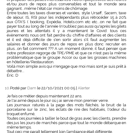
et/ou jours de repos plus convenables et tout le monde sera
gagnant...même l'état car moins de chômage.
Entre toutes les taxes diverses et variées, style Ursaff, Sacem, taxe
de séjour, IS, RSI pour les indépendants plus rétrocéder 15 à 20%
aux OTA'S ( booking, Expédia, Hotels.com etc etc...on ne fait que
payer tout au long de l'année (n'oubliez pas aussi qu'après les gilets
jaunes et les attentats il y a maintenant le Covid: tous ces
évènements nous ont fait perdre du chiffre d'affaires et des clients
et il est déjà difficile de s'en sortir alors s'il faut augmenter les
salaires et donner des jours de repos en plus donc recruter en
plus...on fait comment ??? A un moment donné, il faut penser que
notre profession regorge de TPE/PME et que ce n'est pas la même
problématique que le groupe Accor ou que les grosses machines
en hôtellerie/Restauration.
Voilà mon simple avis qui n'engage que moi mais sont je suis prêt à
débattre...
Éric. D
10.
Posté par
Dam
le 22/10/2021 00:05
|
Alerter
Je fais ce métier depuis maintenant 22 ans.
Je l'ai aimé depuis le jour où j ai servie mon premier verre.
Les journaux raturés à la page des mots fléchés, le bruit de la
porcelaine sur le zinc, les éclats de rire des habitués, l'odeur du
troquet enfumé,
Toutes ces journées à tailler le bout de gras avec les clients, prendre
des jus les jours de marchés parce que tout le monde débarque en
même temps.
Tout ceci me paraît tellement loin l’ambiance était différente,