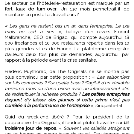
Le secteur de l’hôtellerie-restauration est marqué par
un
fort taux de turn-over
. Un 13e mois permettrait-il de
maintenir en poste les travailleurs ?
« Les gens ne restent pas un an dans l’entreprise. Le 13e
mois ne sert à rien »,
balaye d’un revers Florent
Malbranche, CEO de Brigad, qui compte aujourd’hui 18
000 freelances et 10 000 restaurants répartis dans les 10
plus grandes villes de France. La plateforme enregistre
d’ailleurs deux fois plus de demandes, aujourd’hui, par
rapport à la période avant la crise sanitaire.
Frédéric Puythorac, de The Originals ne se montre pas
plus convaincu par cette proposition :
« Les saisonniers
sont-ils concernés ? Sur quelle base ? S'agit-il d'un véritable
treizième mois ou d'une prime avec un intéressement afin
de redistribuer la richesse produite ?
Les petites entreprises
risquent d'y laisser des plumes si cette prime n'est pas
corrélée à la performance de l'entreprise
»
, s’inquiète-t-il.
Quid du week-end libéré ? Pour le président de la
coopérative The Originals, il faudrait plutôt travailler sur
un
troisième jour de repos
.
« Souvent les salariés atteignent