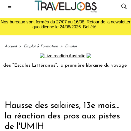
☰
Nos bureaux sont fermés du 27/07 au 16/08. Retour de la newsletter
quotidienne le 24/08/2026. Bel été !
Accueil
>
Emploi & Formation
>
Emploi
Littéraires", la première librairie du voyage
Le groupe Sa
Hausse des salaires, 13e mois...
la réaction des pros aux pistes
de l'UMIH