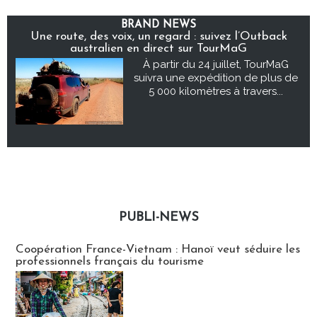
BRAND NEWS
Une route, des voix, un regard : suivez l’Outback
australien en direct sur TourMaG
À partir du 24 juillet, TourMaG
suivra une expédition de plus de
5 000 kilomètres à travers...
PUBLI-NEWS
Publi-news
Coopération France-Vietnam : Hanoï veut séduire les
professionnels français du tourisme