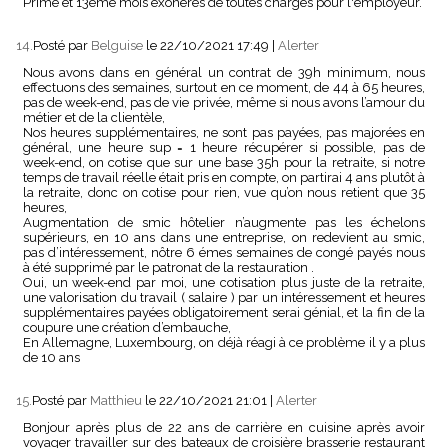
Prime et 13eme mois exonérés de toutes charges pour l'employeur.
14.
Posté par
Belguise
le 22/10/2021 17:49
|
Alerter
Nous avons dans en général un contrat de 39h minimum, nous
effectuons des semaines, surtout en ce moment, de 44 à 65 heures,
pas de week-end, pas de vie privée, même si nous avons l’amour du
métier et de la clientèle,
Nos heures supplémentaires, ne sont pas payées, pas majorées en
général, une heure sup = 1 heure récupérer si possible, pas de
week-end, on cotise que sur une base 35h pour la retraite, si notre
temps de travail réelle était pris en compte, on partirai 4 ans plutôt à
la retraite, donc on cotise pour rien, vue qu’on nous retient que 35
heures,
Augmentation de smic hôtelier n’augmente pas les échelons
supérieurs, en 10 ans dans une entreprise, on redevient au smic,
pas d’intéressement, nôtre 6 émes semaines de congé payés nous
à été supprimé par le patronat de la restauration .
Oui, un week-end par moi, une cotisation plus juste de la retraite,
une valorisation du travail ( salaire ) par un intéressement et heures
supplémentaires payées obligatoirement serai génial, et la fin de la
coupure une création d’embauche,
En Allemagne, Luxembourg, on déjà réagi à ce problème il y a plus
de 10 ans
15.
Posté par
Matthieu
le 22/10/2021 21:01
|
Alerter
Bonjour après plus de 22 ans de carrière en cuisine après avoir
voyager travailler sur des bateaux de croisière brasserie restaurant