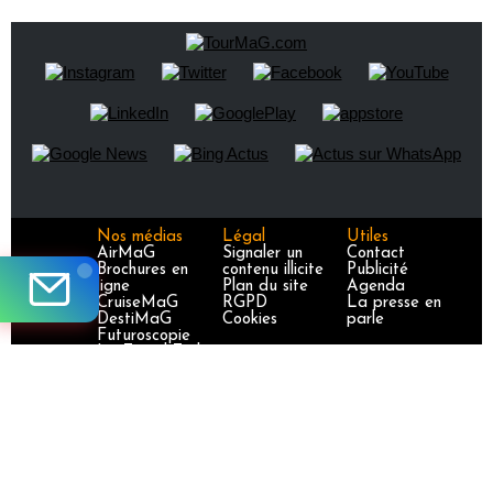
Nos médias
Légal
Utiles
AirMaG
Signaler un
Contact
Brochures en
contenu illicite
Publicité
ligne
Plan du site
Agenda
CruiseMaG
RGPD
La presse en
DestiMaG
Cookies
parle
Futuroscopie
La Travel Tech
LuxuryTravelMa
G
Partez en
France
TravelJobs
TravelManager
MaG
VoyageursMaG