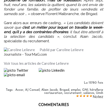
problème de formation, mais de fidélisation.
Après sept,
huit, neuf ans, les salariés la quittent, quand ils ont envie de
fonder une famille, de profiter de leurs vendredis et
samedis soir … »
observe Florent Malbranche, de Brigad.
Gare alors aux erreurs de casting…
« Les candidats doivent
savoir que
c’est un métier pour lequel on travaille le week-
end, qu’il y a des contraintes d’horaires
. Il faut être attentif à
la sélection des candidats »,
conclut Alain Jacob,
spécialiste du recrutement.
Publié par Caroline Lelievre
Journaliste - TourMaG.com
Voir tous les articles de Caroline Lelievre
Lu 15780 fois
Tags
:
Accor
,
AJ Conseil
,
Alain Jacob
,
Brigad
,
emploi
,
GNI
,
hôtellerie
restauration
,
recrutement
,
salaires
,
Umih
Notez
COMMENTAIRES