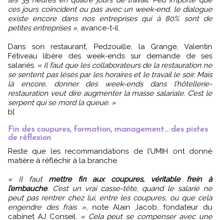
les 35 heures en quatre jours de travail. Peu importe que
ces jours coïncident ou pas avec un week-end, le dialogue
existe encore dans nos entreprises qui à 80% sont de
petites entreprises »
, avance-t-il.
Dans son restaurant, Pedzouille, la Grange, Valentin
Fétiveau libère des week-ends sur demande de ses
salariés.
« Il faut que les collaborateurs de la restauration ne
se sentent pas lésés par les horaires et le travail le soir. Mais
là encore, donner des week-ends dans l’hôtellerie-
restauration veut dire augmenter la masse salariale. C’est le
serpent qui se mord la queue. »
b[
Fin des coupures, formation, management… des pistes
de réflexion
Reste que les recommandations de l’UMIH ont donné
matière à réfléchir à la branche.
« Il faut
mettre fin aux coupures, véritable frein à
l’embauche
. C’est un vrai casse-tête, quand le salarié ne
peut pas rentrer chez lui, entre les coupures, ou que cela
engendre des frais »,
note Alain Jacob, fondateur du
cabinet AJ Conseil.
« Cela peut se compenser avec une