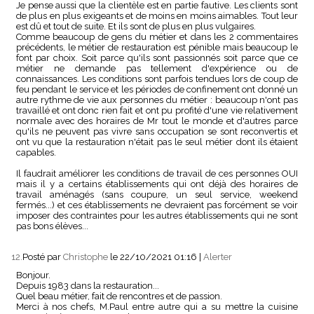
Je pense aussi que la clientèle est en partie fautive. Les clients sont
de plus en plus exigeants et de moins en moins aimables. Tout leur
est dû et tout de suite. Et ils sont de plus en plus vulgaires.
Comme beaucoup de gens du métier et dans les 2 commentaires
précédents, le métier de restauration est pénible mais beaucoup le
font par choix. Soit parce qu'ils sont passionnés soit parce que ce
métier ne demande pas tellement d'expérience ou de
connaissances. Les conditions sont parfois tendues lors de coup de
feu pendant le service et les périodes de confinement ont donné un
autre rythme de vie aux personnes du métier : beaucoup n'ont pas
travaillé et ont donc rien fait et ont pu profité d'une vie relativement
normale avec des horaires de Mr tout le monde et d'autres parce
qu'ils ne peuvent pas vivre sans occupation se sont reconvertis et
ont vu que la restauration n'était pas le seul métier dont ils étaient
capables.
Il faudrait améliorer les conditions de travail de ces personnes OUI
mais il y a certains établissements qui ont déjà des horaires de
travail aménagés (sans coupure, un seul service, weekend
fermés...) et ces établissements ne devraient pas forcément se voir
imposer des contraintes pour les autres établissements qui ne sont
pas bons élèves...
12.
Posté par
Christophe
le 22/10/2021 01:16
|
Alerter
Bonjour.
Depuis 1983 dans la restauration...
Quel beau métier, fait de rencontres et de passion.
Merci à nos chefs, M.Paul entre autre qui a su mettre la cuisine