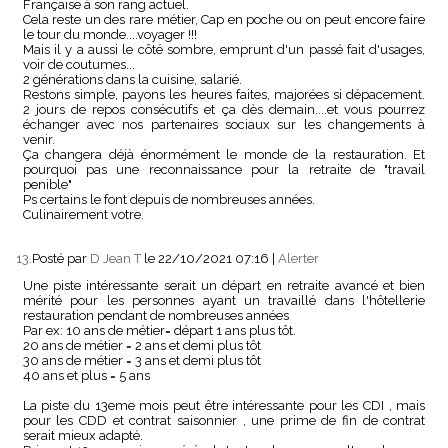
Française à son rang actuel.
Cela reste un des rare métier, Cap en poche ou on peut encore faire
le tour du monde....voyager !!!
Mais il y a aussi le côté sombre, emprunt d'un passé fait d'usages,
voir de coutumes...
2 générations dans la cuisine, salarié.
Restons simple, payons les heures faites, majorées si dépacement.
2 jours de repos consécutifs et ça dès demain....et vous pourrez
échanger avec nos partenaires sociaux sur les changements à
venir.
Ça changera déjà énormément le monde de la restauration. Et
pourquoi pas une reconnaissance pour la retraite de "travail
penible"
Ps certains le font depuis de nombreuses années.
Culinairement votre.
13.
Posté par
D Jean T
le 22/10/2021 07:16
|
Alerter
Une piste intéressante serait un départ en retraite avancé et bien
mérité pour les personnes ayant un travaillé dans l'hôtellerie
restauration pendant de nombreuses années
Par ex: 10 ans de métier= départ 1 ans plus tôt.
20 ans de métier = 2 ans et demi plus tôt
30 ans de métier = 3 ans et demi plus tôt
40 ans et plus = 5 ans
La piste du 13eme mois peut être intéressante pour les CDI , mais
pour les CDD et contrat saisonnier , une prime de fin de contrat
serait mieux adapté.