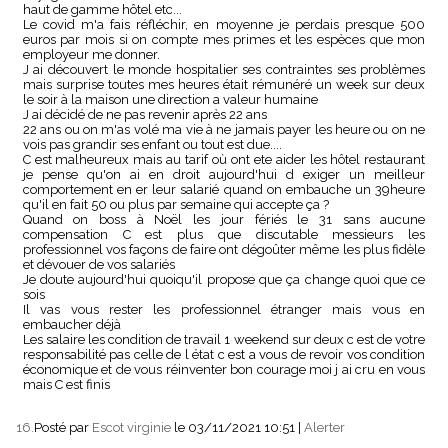
haut de gamme hôtel etc...
Le covid m'a fais réfléchir, en moyenne je perdais presque 500
euros par mois si on compte mes primes et les espèces que mon
employeur me donner.
J ai découvert le monde hospitalier ses contraintes ses problèmes
mais surprise toutes mes heures était rémunéré un week sur deux
le soir à la maison une direction a valeur humaine
J ai décidé de ne pas revenir après 22 ans
22 ans ou on m'as volé ma vie à ne jamais payer les heure ou on ne
vois pas grandir ses enfant ou tout est due....
C est malheureux mais au tarif où ont ete aider les hôtel restaurant
je pense qu'on ai en droit aujourd'hui d exiger un meilleur
comportement en er leur salarié quand on embauche un 39heure
qu'il en fait 50 ou plus par semaine qui accepte ça ?
Quand on boss à Noël les jour fériés le 31 sans aucune
compensation C est plus que discutable messieurs les
professionnel vos façons de faire ont dégoûter même les plus fidèle
et dévouer de vos salariés
Je doute aujourd'hui quoiqu'il propose que ça change quoi que ce
sois
Il vas vous rester les professionnel étranger mais vous en
embaucher déjà
Les salaire les condition de travail 1 weekend sur deux c est de votre
responsabilité pas celle de l état c est a vous de revoir vos condition
économique et de vous réinventer bon courage moi j ai cru en vous
mais C est finis
16.
Posté par
Escot virginie
le 03/11/2021 10:51
|
Alerter