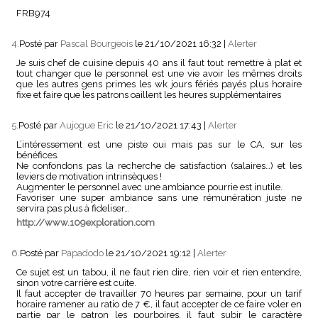
FRB974
4.
Posté par
Pascal Bourgeois
le 21/10/2021 16:32
|
Alerter
Je suis chef de cuisine depuis 40 ans il faut tout remettre à plat et
tout changer que le personnel est une vie avoir les mêmes droits
que les autres gens primes les wk jours fériés payés plus horaire
fixe et faire que les patrons oaillent les heures supplémentaires
5.
Posté par
Aujogue Eric
le 21/10/2021 17:43
|
Alerter
L’intéressement est une piste oui mais pas sur le CA, sur les
bénéfices.
Ne confondons pas la recherche de satisfaction (salaires…) et les
leviers de motivation intrinsèques !
Augmenter le personnel avec une ambiance pourrie est inutile.
Favoriser une super ambiance sans une rémunération juste ne
servira pas plus à fideliser…
http://www.109exploration.com
6.
Posté par
Papadodo
le 21/10/2021 19:12
|
Alerter
Ce sujet est un tabou, il ne faut rien dire, rien voir et rien entendre,
sinon votre carrière est cuite.
Il faut accepter de travailler 70 heures par semaine, pour un tarif
horaire ramener au ratio de 7 €, il faut accepter de ce faire voler en
partie par le patron les pourboires, il faut subir le caractère