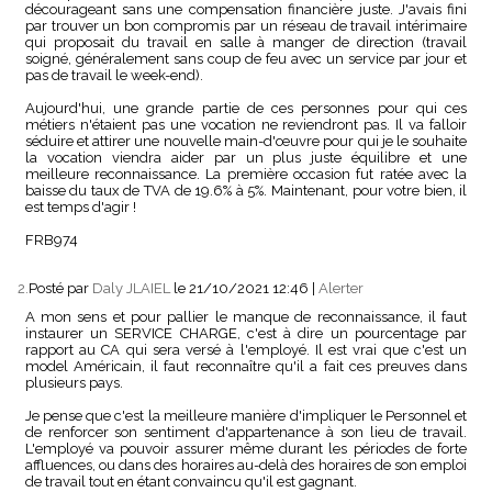
décourageant sans une compensation financière juste. J'avais fini
par trouver un bon compromis par un réseau de travail intérimaire
qui proposait du travail en salle à manger de direction (travail
soigné, généralement sans coup de feu avec un service par jour et
pas de travail le week-end).
Aujourd'hui, une grande partie de ces personnes pour qui ces
métiers n'étaient pas une vocation ne reviendront pas. Il va falloir
séduire et attirer une nouvelle main-d'œuvre pour qui je le souhaite
la vocation viendra aider par un plus juste équilibre et une
meilleure reconnaissance. La première occasion fut ratée avec la
baisse du taux de TVA de 19.6% à 5%. Maintenant, pour votre bien, il
est temps d'agir !
FRB974
2.
Posté par
Daly JLAIEL
le 21/10/2021 12:46
|
Alerter
A mon sens et pour pallier le manque de reconnaissance, il faut
instaurer un SERVICE CHARGE, c'est à dire un pourcentage par
rapport au CA qui sera versé à l'employé. Il est vrai que c'est un
model Américain, il faut reconnaître qu'il a fait ces preuves dans
plusieurs pays.
Je pense que c'est la meilleure manière d'impliquer le Personnel et
de renforcer son sentiment d'appartenance à son lieu de travail.
L'employé va pouvoir assurer même durant les périodes de forte
affluences, ou dans des horaires au-delà des horaires de son emploi
de travail tout en étant convaincu qu'il est gagnant.