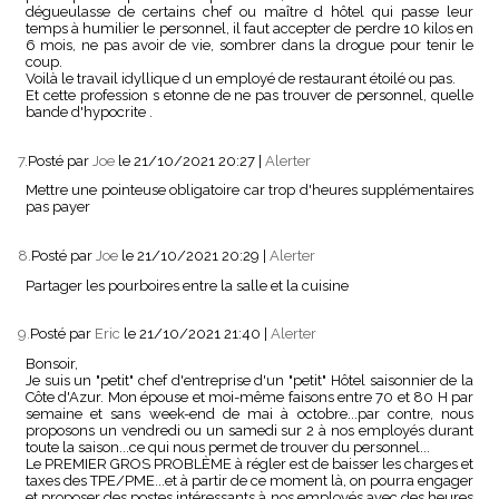
dégueulasse de certains chef ou maître d hôtel qui passe leur
temps à humilier le personnel, il faut accepter de perdre 10 kilos en
6 mois, ne pas avoir de vie, sombrer dans la drogue pour tenir le
coup.
Voilà le travail idyllique d un employé de restaurant étoilé ou pas.
Et cette profession s etonne de ne pas trouver de personnel, quelle
bande d'hypocrite .
7.
Posté par
Joe
le 21/10/2021 20:27
|
Alerter
Mettre une pointeuse obligatoire car trop d'heures supplémentaires
pas payer
8.
Posté par
Joe
le 21/10/2021 20:29
|
Alerter
Partager les pourboires entre la salle et la cuisine
9.
Posté par
Eric
le 21/10/2021 21:40
|
Alerter
Bonsoir,
Je suis un "petit" chef d'entreprise d'un "petit" Hôtel saisonnier de la
Côte d'Azur. Mon épouse et moi-même faisons entre 70 et 80 H par
semaine et sans week-end de mai à octobre...par contre, nous
proposons un vendredi ou un samedi sur 2 à nos employés durant
toute la saison...ce qui nous permet de trouver du personnel...
Le PREMIER GROS PROBLÈME à régler est de baisser les charges et
taxes des TPE/PME...et à partir de ce moment là, on pourra engager
et proposer des postes intéressants à nos employés avec des heures