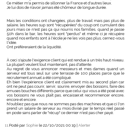
Ce métier m'a permis de sillonner la France et d'autres lieux.
Je lui dois de n’avoir jamais été chômeur de longue durée.
Mais les conditions ont changées, plus de travail mais pas plus de
salaire, les heures sup sont "récupérées" du coup ont cumulent des
jours mais ce n'est pas ça qui nourris nos familles, quand je passe
50h dans le bar, les heures sont "perdus" et même ci je récupère
quand nos enfants sont à l'école je ne les vois pas plus, cernez-vous
l'idée.
Ont préféreraient de la liquidité.
À ceci s'ajoute l'exigence client qui est rendue à un très haut niveau.
La plupart veulent tout maintenant, pas d'attente.
Au regret de vous annoncer messieurs et mes dames quand un
serveur est tous seul sur une terrasse de 100 places parce que le
recrutement annuel a été compliqué.
Eh bien l'expérience client est clairement mis au second plan car
ont ne peut pas courir, servir, sourire, envoyer des boissons, faire des
amuses bouches différents parce que celui qui vous a été posé avec
vos boissons ne vous plaît pas, encaisser,et recommencer encore,
encore et encore.
N'oubliez pas que nous ne sommes pas des machines et que ci l'on
prend un salaire de serveur au mois divisé par le temps réel passé
en poste sans parler de "récup" ce dernier n'est pas cher payé.
11.
Posté par
Sophie
le 22/10/2021 00:19
|
Alerter