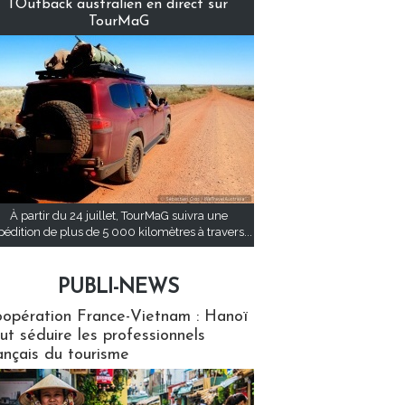
l’Outback australien en direct sur
TourMaG
À partir du 24 juillet, TourMaG suivra une
pédition de plus de 5 000 kilomètres à travers...
PUBLI-NEWS
ews
opération France-Vietnam : Hanoï
ut séduire les professionnels
ançais du tourisme