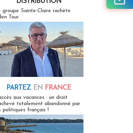
DISTRIBUTION
tion
 groupe Sainte-Claire rachète
en Tour
PARTEZ
EN
FRANCE
 en France
accès aux vacances : un droit
achevé totalement abandonné par
s politiques français !