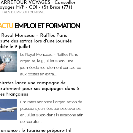
ARREFOUR VOYAGES - Conseiller
oyages H/F - CDI - (St Brice (77))
FFRES D'EMPLOI TOURISME
ACTU
EMPLOI ET FORMATION
 & Formation
 Royal Monceau – Raffles Paris
crute des extras lors d'une journée
diée le 9 juillet
Le Royal Monceau – Raffles Paris
organise, le 9 juillet 2026, une
journée de recrutement consacrée
aux postes en extra....
irates lance une campagne de
crutement pour ses équipages dans 5
lles françaises
Emirates annonce l'organisation de
plusieurs journées portes ouvertes
en juillet 2026 dans l'Hexagone afin
de recruter...
ternance : le tourisme prépare-t-il