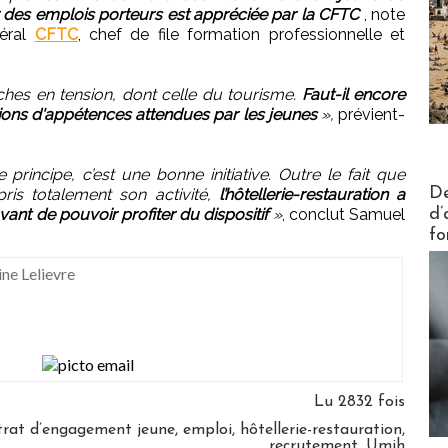
 des emplois porteurs est appréciée par la CFTC
, note
déral
CFTC
, chef de file formation professionnelle et
hes en tension, dont celle du tourisme.
Faut-il encore
tions d'appétences attendues par les jeunes
»,
prévient-
e principe, c’est une bonne initiative. Outre le fait que
Actus V
De
epris totalement son activité,
l’hôtellerie-restauration a
ant de pouvoir profiter du dispositif
»
, conclut Samuel
d’
fo
ine Lelievre
Lu 2832 fois
rat d’engagement jeune
,
emploi
,
hôtellerie-restauration
,
recrutement
,
Umih