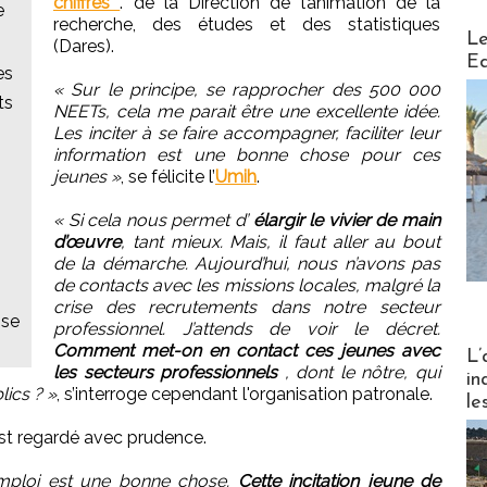
chiffres
. de la Direction de l’animation de la
e
recherche, des études et des statistiques
Distribu
Le
(Dares).
Ed
es
« Sur le principe, se rapprocher des 500 000
ts
NEETs, cela me parait être une excellente idée.
Les inciter à se faire accompagner, faciliter leur
information est une bonne chose pour ces
jeunes »
, se félicite l’
Umih
.
« Si cela nous permet d’
élargir le vivier de main
d’œuvre
, tant mieux. Mais, il faut aller au bout
de la démarche. Aujourd’hui, nous n’avons pas
de contacts avec les missions locales, malgré la
crise des recrutements dans notre secteur
ise
professionnel. J’attends de voir le décret.
Comment met-on en contact ces jeunes avec
Partez
L’
les secteurs professionnels
, dont le nôtre, qui
in
ics ? »
, s’interroge cependant l'organisation patronale.
le
est regardé avec prudence.
emploi est une bonne chose.
Cette incitation jeune de