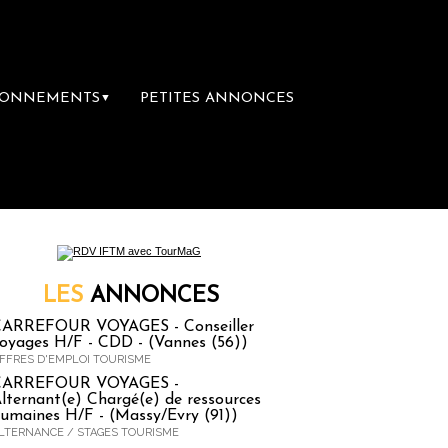
BONNEMENTS
PETITES ANNONCES
▼
mière librairie du voyage
Le groupe Sainte-C
LES
ANNONCES
ARREFOUR VOYAGES - Conseiller
oyages H/F - CDD - (Vannes (56))
FFRES D'EMPLOI TOURISME
CARREFOUR VOYAGES -
lternant(e) Chargé(e) de ressources
umaines H/F - (Massy/Evry (91))
LTERNANCE / STAGES TOURISME