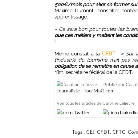
500€/mois pour aller se former sur
Maxime Dumont, conseiller confé
apprentissage.
« Ce sera bon pour toutes les branc
que ces métiers y mettent les condi
il.
Même constat à la
CFDT
:
« Sur l
l’industrie du tourisme n'ait pas r
obligation de se remettre en cause av
Yim, secrétaire fédéral de la CFDT.
Publié par Carol
Journaliste - TourMaG.com
Voir tous les articles de Caroline Lelievre
Tags
:
CEJ
,
CFDT
,
CFTC
,
Cont