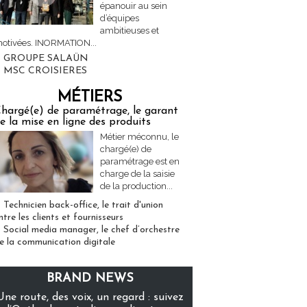
épanouir au sein
d’équipes
ambitieuses et
otivées. INORMATION...
GROUPE SALAÜN
MSC CROISIERES
MÉTIERS
hargé(e) de paramétrage, le garant
e la mise en ligne des produits
Métier méconnu, le
chargé(e) de
paramétrage est en
charge de la saisie
de la production...
Technicien back-office, le trait d'union
ntre les clients et fournisseurs
Social media manager, le chef d’orchestre
e la communication digitale
BRAND NEWS
Une route, des voix, un regard : suivez