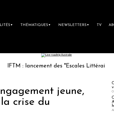
LITÉS
THÉMATIQUES
NEWSLETTERS
TV
A
▼
▼
▼
: lancement des "Escales Littéraires", la pre
C
v
engagement jeune,
O
la crise du
A
h
A