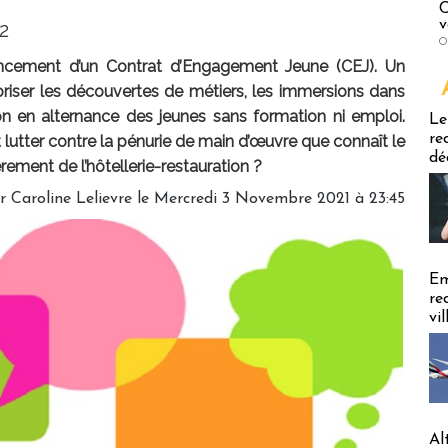
C
v
2
O
cement d’un Contrat d’Engagement Jeune (CEJ). Un
iser les découvertes de métiers, les immersions dans
Emploi
ion en alternance des jeunes sans formation ni emploi.
Le
re
 et lutter contre la pénurie de main d’œuvre que connaît le
dé
rement de l’hôtellerie-restauration ?
ar
Caroline Lelievre
le Mercredi 3 Novembre 2021 à 23:45
Em
re
vi
Al