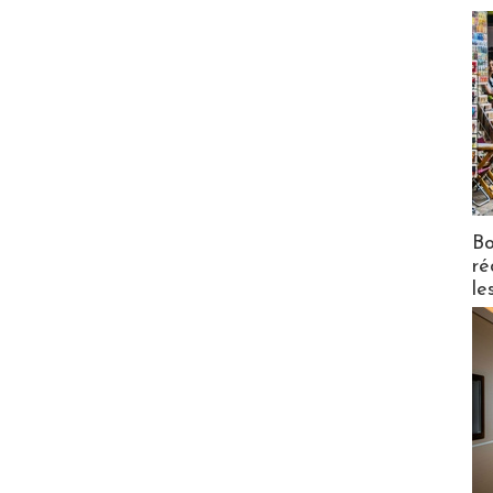
Bo
ré
le