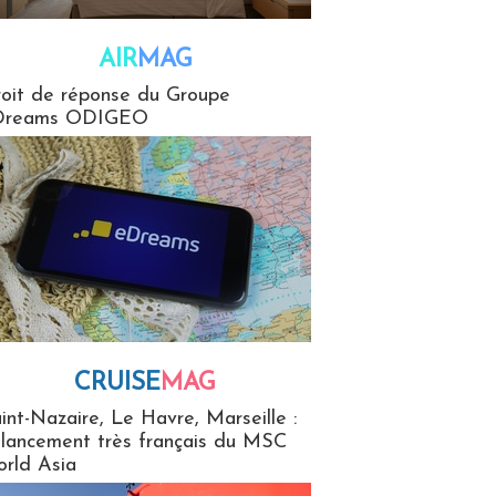
AIR
MAG
G
oit de réponse du Groupe
Dreams ODIGEO
CRUISE
MAG
MaG
int-Nazaire, Le Havre, Marseille :
 lancement très français du MSC
rld Asia