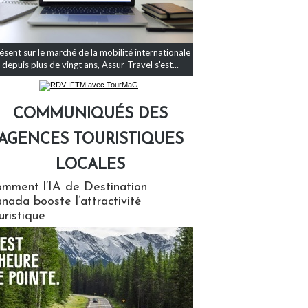
ésent sur le marché de la mobilité internationale
depuis plus de vingt ans, Assur-Travel s'est...
COMMUNIQUÉS DES
AGENCES TOURISTIQUES
LOCALES
qués des agences touristiques locales
mment l’IA de Destination
nada booste l’attractivité
uristique