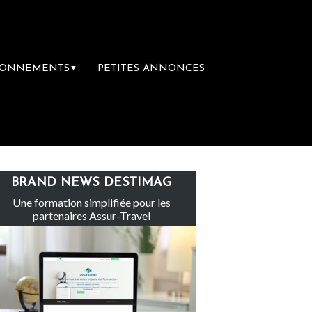
BONNEMENTS
PETITES ANNONCES
▼
Le groupe Sainte-Claire rachète Eden To
BRAND NEWS DESTIMAG
Une formation simplifiée pour les
partenaires Assur-Travel