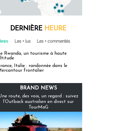
DERNIÈRE
HEURE
News
Les + lus
Les + commentés
e Rwanda, un tourisme à haute
ltitude
rance, Italie : randonnée dans le
ercantour frontalier
BRAND NEWS
Une route, des voix, un regard : suivez
l’Outback australien en direct sur
TourMaG