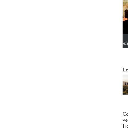
ex
Webinai
La
Publi-n
Co
ve
fr