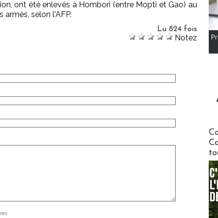
égion, ont été enlevés à Hombori (entre Mopti et Gao) au
s armés, selon l'AFP.
Lu 824 fois
Notez
Pr
Communi
Co
Ca
to
res