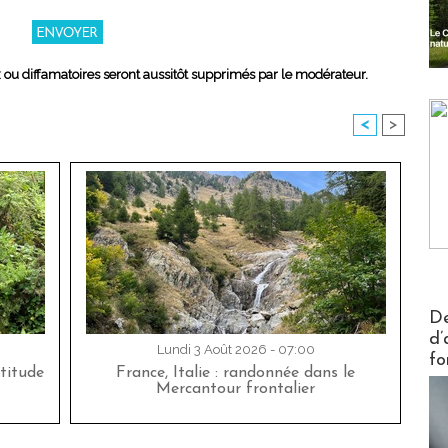
x ou diffamatoires seront aussitôt supprimés par le modérateur.
<
>
Actus V
De
d’
Lundi 3 Août 2026 - 07:00
fo
titude
France, Italie : randonnée dans le
Mercantour frontalier