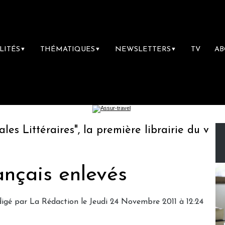
LITÉS
THÉMATIQUES
NEWSLETTERS
TV
A
▼
▼
▼
Littéraires", la première librairie du voyage
ançais enlevés
digé par
La Rédaction
le Jeudi 24 Novembre 2011 à 12:24