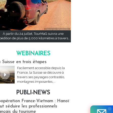
À partir du 24 juillet, TourMaG suivra une
pédition de plus de 5 000 kilomètres à travers...
WEBINAIRES
res
 Suisse en trois étapes
Facilement accessible depuis la
France, la Suisse se découvre à
travers ses paysages contrastés,
montagnes imposantes,...
PUBLI-NEWS
ews
opération France-Vietnam : Hanoï
ut séduire les professionnels
ançais du tourisme