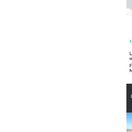
L
a
F
M