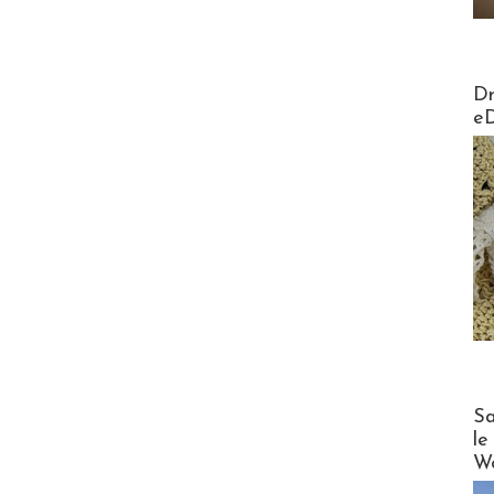
AirMa
Dr
e
Cruise
Sa
le
Wo