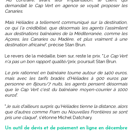
"
Au contraire, avant leur implantation, le client qui
demandait le Cap Vert en agence se voyait proposer les
Canaries.
Mais Héliades a tellement communiqué sur la destination,
ce qui l'a crédibilisé, que désormais les agents l'assimilent
aux destinations balnéaires de la Méditerranée, comme les
Açores, les Canaries ou Madère, et plus vraiment à une
destination africaine
", précise Stan Brun.
Le revers de la médaille, bien sur, reste le prix. "
Le Cap Vert
n'a pas un bon rapport qualité/prix
, poursuit Stan Brun.
Le prix rationnel en balnéaire tourne autour de 1400 euros,
mais avec les tarifs bradés d'Héliades à 900 euros par
personne en 8jours/7 nuits, les agents pensent désormais
que le Cap Vert c'est du balnéaire moyen-courrier à 1000
euros
".
"
Je suis d'ailleurs surpris qu'Héliades tienne la distance, alors
que d'autres comme Fram ou Nouvelles Frontières se sont
pris une claque
", s'étonne Michel Datchary.
Un outil de devis et de paiement en ligne en décembre