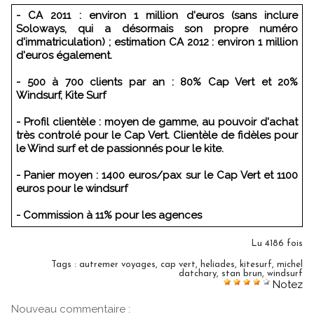
- CA 2011 : environ 1 million d'euros (sans inclure
Soloways, qui a désormais son propre numéro
d'immatriculation) ; estimation CA 2012 : environ 1 million
d'euros également.
- 500 à 700 clients par an : 80% Cap Vert et 20%
Windsurf, Kite Surf
- Profil clientèle : moyen de gamme, au pouvoir d'achat
très controlé pour le Cap Vert. Clientèle de fidèles pour
le Wind surf et de passionnés pour le kite.
- Panier moyen : 1400 euros/pax sur le Cap Vert et 1100
euros pour le windsurf
- Commission à 11% pour les agences
Lu 4186 fois
Tags
:
autremer voyages
,
cap vert
,
heliades
,
kitesurf
,
michel
datchary
,
stan brun
,
windsurf
Notez
Nouveau commentaire :