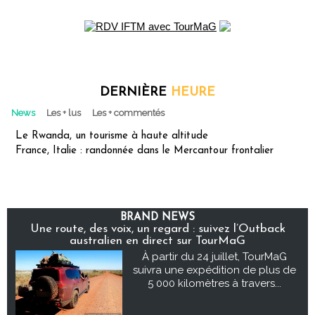
DERNIÈRE
HEURE
News
Les + lus
Les + commentés
Le Rwanda, un tourisme à haute altitude
France, Italie : randonnée dans le Mercantour frontalier
BRAND NEWS
Une route, des voix, un regard : suivez l’Outback
australien en direct sur TourMaG
À partir du 24 juillet, TourMaG
suivra une expédition de plus de
5 000 kilomètres à travers...