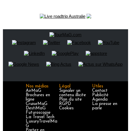
Nos médias
Légal
Utiles
AirMaG
Signaler un
Contact
Brochures en
contenu illicite
Publicité
ligne
Plan du site
Agenda
CruiseMaG
RGPD
La presse en
DestiMaG
Cookies
parle
Futuroscopie
La Travel Tech
LuxuryTravelMa
G
Partez en