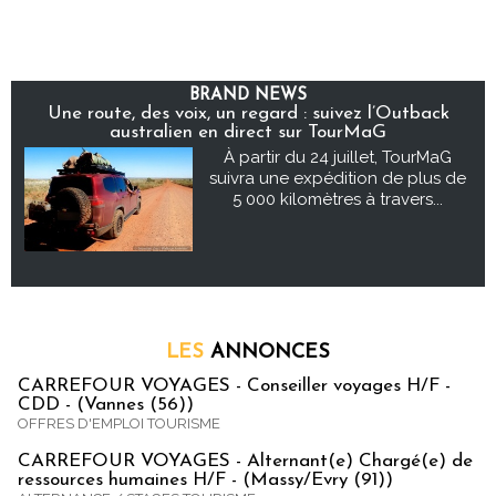
BRAND NEWS
Une route, des voix, un regard : suivez l’Outback
australien en direct sur TourMaG
À partir du 24 juillet, TourMaG
suivra une expédition de plus de
5 000 kilomètres à travers...
LES
ANNONCES
CARREFOUR VOYAGES - Conseiller voyages H/F -
CDD - (Vannes (56))
OFFRES D'EMPLOI TOURISME
CARREFOUR VOYAGES - Alternant(e) Chargé(e) de
ressources humaines H/F - (Massy/Evry (91))