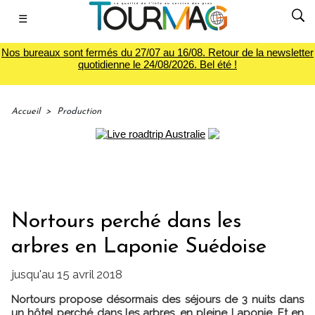
☰
Nos bureaux sont fermés du 27/07 au 16/08. Retour de la newsletter
quotidienne le 24/08/2026. Bel été !
Accueil
>
Production
Nortours perché dans les
arbres en Laponie Suédoise
jusqu'au 15 avril 2018
Nortours propose désormais des séjours de 3 nuits dans
un hôtel perché dans les arbres, en pleine Laponie. Et en