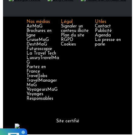
Nos médias
Légal
Utiles
AirMaG
Signaler un
Contact
Brochures en
contenu illicite
Publicité
ligne
Plan du site
Agenda
CruiseMaG
RGPD
La presse en
DestiMaG
Cookies
parle
Futuroscopie
La Travel Tech
LuxuryTravelMa
G
Partez en
France
TravelJobs
TravelManager
MaG
VoyageursMaG
Voyages
Responsables
Site certifié