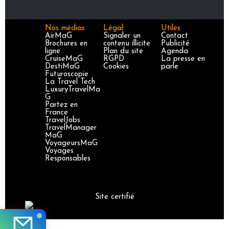
Nos médias
Légal
Utiles
AirMaG
Signaler un
Contact
Brochures en
contenu illicite
Publicité
ligne
Plan du site
Agenda
CruiseMaG
RGPD
La presse en
DestiMaG
Cookies
parle
Futuroscopie
La Travel Tech
LuxuryTravelMa
G
Partez en
France
TravelJobs
TravelManager
MaG
VoyageursMaG
Voyages
Responsables
Site certifié