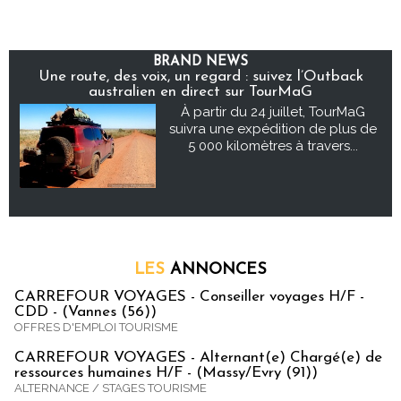
BRAND NEWS
Une route, des voix, un regard : suivez l’Outback
australien en direct sur TourMaG
À partir du 24 juillet, TourMaG
suivra une expédition de plus de
5 000 kilomètres à travers...
LES
ANNONCES
CARREFOUR VOYAGES - Conseiller voyages H/F -
CDD - (Vannes (56))
OFFRES D'EMPLOI TOURISME
CARREFOUR VOYAGES - Alternant(e) Chargé(e) de
ressources humaines H/F - (Massy/Evry (91))
ALTERNANCE / STAGES TOURISME