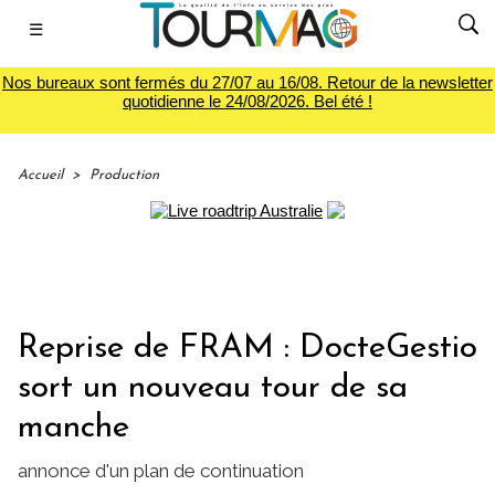
☰
Nos bureaux sont fermés du 27/07 au 16/08. Retour de la newsletter
quotidienne le 24/08/2026. Bel été !
Accueil
>
Production
Reprise de FRAM : DocteGestio
sort un nouveau tour de sa
manche
annonce d'un plan de continuation