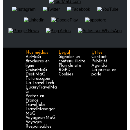
Nos médias
Légal
Utiles
AirMaG
Signaler un
Contact
Brochures en
contenu illicite
Publicité
ligne
Plan du site
Agenda
CruiseMaG
RGPD
La presse en
DestiMaG
Cookies
parle
Futuroscopie
La Travel Tech
LuxuryTravelMa
G
Partez en
France
TravelJobs
TravelManager
MaG
VoyageursMaG
Voyages
Responsables