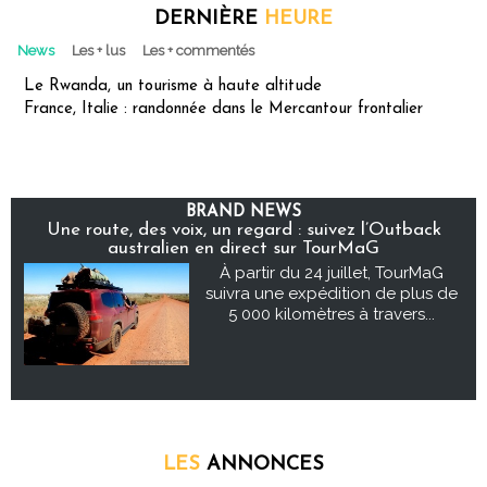
DERNIÈRE
HEURE
News
Les + lus
Les + commentés
Le Rwanda, un tourisme à haute altitude
France, Italie : randonnée dans le Mercantour frontalier
BRAND NEWS
Une route, des voix, un regard : suivez l’Outback
australien en direct sur TourMaG
À partir du 24 juillet, TourMaG
suivra une expédition de plus de
5 000 kilomètres à travers...
LES
ANNONCES