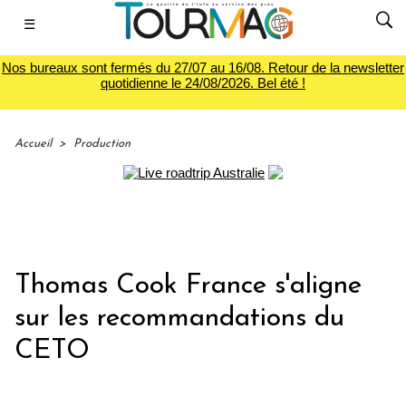
☰
Nos bureaux sont fermés du 27/07 au 16/08. Retour de la newsletter
quotidienne le 24/08/2026. Bel été !
Accueil
>
Production
Thomas Cook France s'aligne
sur les recommandations du
CETO