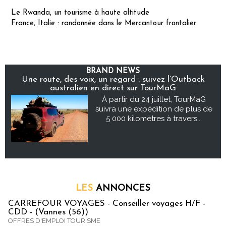
Le Rwanda, un tourisme à haute altitude
France, Italie : randonnée dans le Mercantour frontalier
BRAND NEWS
Une route, des voix, un regard : suivez l’Outback
australien en direct sur TourMaG
À partir du 24 juillet, TourMaG
suivra une expédition de plus de
5 000 kilomètres à travers...
LES
ANNONCES
CARREFOUR VOYAGES - Conseiller voyages H/F -
CDD - (Vannes (56))
OFFRES D'EMPLOI TOURISME