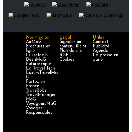
Nos médias
Légal
Utiles
AirMaG
Signaler un
Contact
Brochures en
contenu illicite
Publicité
ligne
Plan du site
Agenda
CruiseMaG
RGPD
La presse en
DestiMaG
Cookies
parle
Futuroscopie
La Travel Tech
LuxuryTravelMa
G
Partez en
France
TravelJobs
TravelManager
MaG
VoyageursMaG
Voyages
Responsables